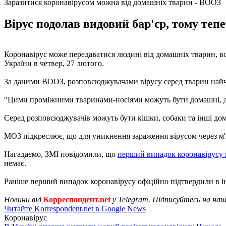
Заразитися коронавірусом можна від домашніх тварин - ВООЗ
Вірус подолав видовий бар'єр, тому те
Коронавірус може передаватися людині від домашніх тварин, вс
України в четвер, 27 лютого.
За даними ВООЗ, розповсюджувачами вірусу серед тварин найчас
"Цими проміжними тваринами-носіями можуть бути домашні, дикі
Серед розповсюджувачів можуть бути кішки, собаки та інші до
МОЗ підкреслює, що для уникнення зараження вірусом через м'
Нагадаємо, ЗМІ повідомили, що
перший випадок коронавірусу 
немає.
Раніше перший випадок коронавірусу офіційно підтвердили в 
Новини від
Корреспондент.net
у Telegram. Підписуйтесь на на
Читайте Korrespondent.net в Google News
Коронавірус