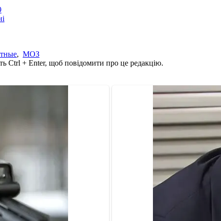
9
ні
отные
,
МОЗ
ь Ctrl + Enter, щоб повідомити про це редакцію.