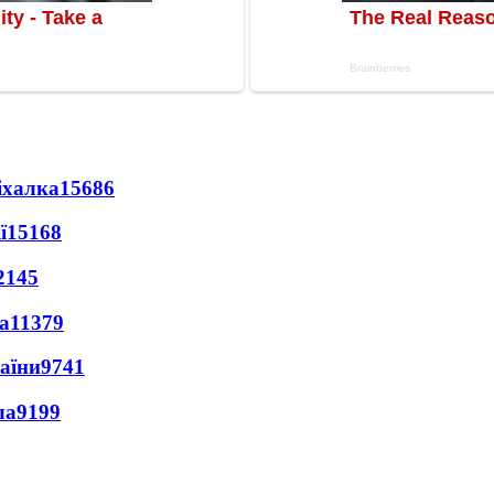
іхалка
15686
ї
15168
2145
а
11379
раїни
9741
ла
9199