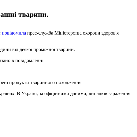
машні тварини.
е
повідомила
прес-служба Міністерства охорони здоров'я
дини від деякої проміжної тварини.
азано в повідомленні.
арені продукти тваринного походження.
країнах. В Україні, за офіційними даними, випадків зараження