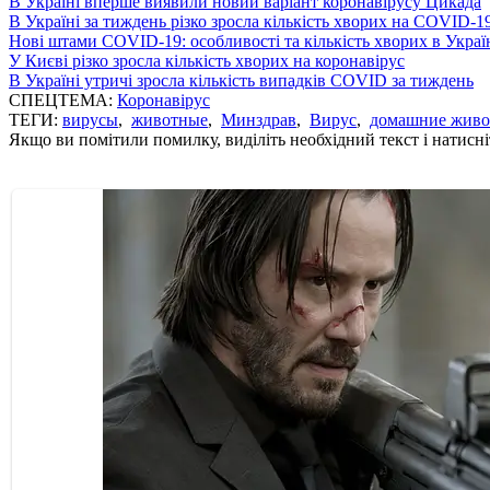
В Україні вперше виявили новий варіант коронавірусу Цикада
В Україні за тиждень різко зросла кількість хворих на COVID-1
Нові штами COVID-19: особливості та кількість хворих в Украї
У Києві різко зросла кількість хворих на коронавірус
В Україні утричі зросла кількість випадків COVID за тиждень
СПЕЦТЕМА:
Коронавірус
ТЕГИ:
вирусы
,
животные
,
Минздрав
,
Вирус
,
домашние жив
Якщо ви помітили помилку, виділіть необхідний текст і натисніт