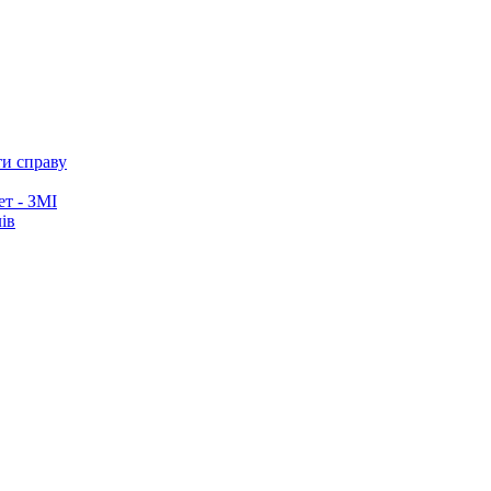
ти справу
ет - ЗМІ
ів