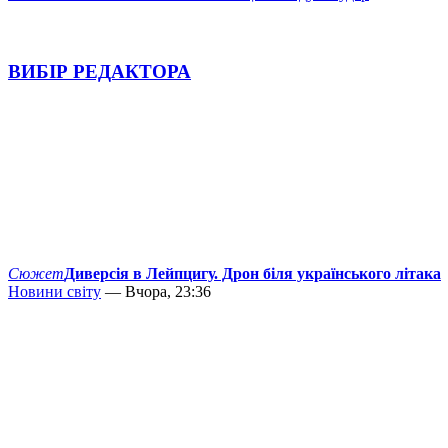
ВИБІР РЕДАКТОРА
Сюжет
Диверсія в Лейпцигу. Дрон біля українського літака
Новини світу
— Вчора, 23:36