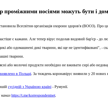
пер проміжними носіями можуть бути і до
тановила Всесвітня організація охорони здоров'я (ВООЗ). Про ц
тіше є кажани. Але тепер вірус подолав видовий бар'єр - до лю
 або одомашнені дикі тварини, які ще не ідентифіковані", - ск
машні тварини.
ясні або молочні продукти необхідно не вживати сирі або недов
виявлено в Польщі
. За тиждень коронавірус виявили у 20 нових 
іншій
сусідній з Україною країні
- Румунії.
ш канал
https://t.me/korrespondentnet
.