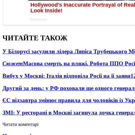
ЧИТАЙТЕ ТАКОЖ
У Білорусі засудили лідера Ляпіса Трубецького М
Сюжет
Масова смерть на пляжі. Робота ППО Росі
Вибух у Москві: Італія відповіла Росії на її заяви
1
Другий за день: у РФ поховали ще одного генерал
ЄС відзавтра змінює правила для чоловіків із Ук
ЗМІ: У ресторані в Москві загинула дочка генера
Читати коментарі