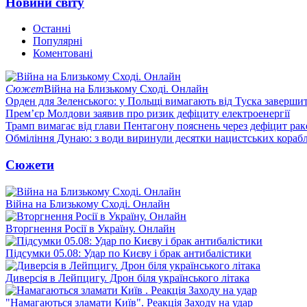
Новини світу
Останні
Популярні
Коментовані
Сюжет
Війна на Близькому Сході. Онлайн
Орден для Зеленського: у Польщі вимагають від Туска заверши
Прем’єр Молдови заявив про ризик дефіциту електроенергії
Трамп вимагає від глави Пентагону пояснень через дефіцит рак
Обміління Дунаю: з води виринули десятки нацистських корабл
Сюжети
Війна на Близькому Сході. Онлайн
Вторгнення Росії в Україну. Онлайн
Підсумки 05.08: Удар по Києву і брак антибалістики
Диверсія в Лейпцигу. Дрон біля українського літака
"Намагаються зламати Київ". Реакція Заходу на удар