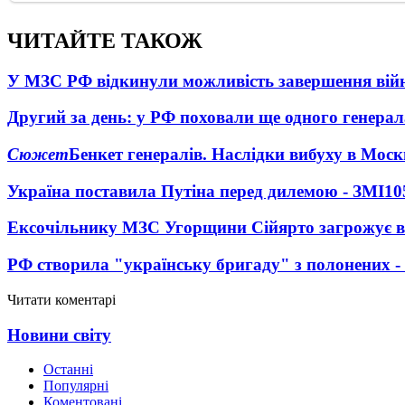
ЧИТАЙТЕ ТАКОЖ
У МЗС РФ відкинули можливість завершення вій
Другий за день: у РФ поховали ще одного генерал
Сюжет
Бенкет генералів. Наслідки вибуху в Моск
Україна поставила Путіна перед дилемою - ЗМІ
10
Ексочільнику МЗС Угорщини Сійярто загрожує в
РФ створила "українську бригаду" з полонених -
Читати коментарі
Новини світу
Останні
Популярні
Коментовані