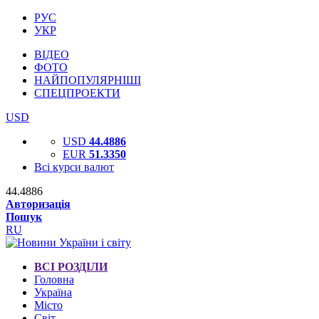
РУС
УКР
ВІДЕО
ФОТО
НАЙПОПУЛЯРНІШІ
СПЕЦПРОЕКТИ
USD
USD
44.4886
EUR
51.3350
Всі курси валют
44.4886
Авторизація
Пошук
RU
ВСІ РОЗДІЛИ
Головна
Україна
Місто
Світ