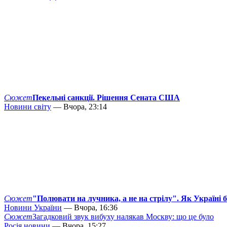
Сюжет
Пекельні санкції. Рішення Сената США
Новини світу
— Вчора, 23:14
Сюжет
"Полювати на лучника, а не на стрілу". Як Україні 
Новини України
— Вчора, 16:36
Сюжет
Загадковий звук вибуху налякав Москву: що це було
Росія новини
— Вчора, 15:27