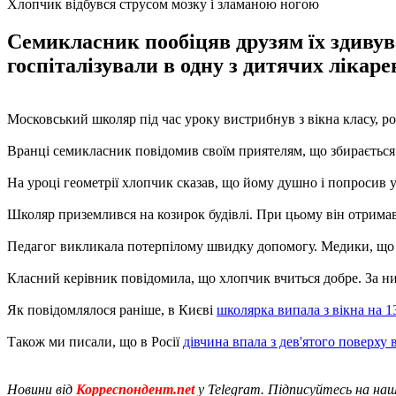
Хлопчик відбувся струсом мозку і зламаною ногою
Семикласник пообіцяв друзям їх здивуват
госпіталізували в одну з дитячих лікар
Московський школяр під час уроку вистрибнув з вікна класу, р
Вранці семикласник повідомив своїм приятелям, що збирається ї
На уроці геометрії хлопчик сказав, що йому душно і попросив у
Школяр приземлився на козирок будівлі. При цьому він отримав 
Педагог викликала потерпілому швидку допомогу. Медики, що п
Класний керівник повідомила, що хлопчик вчиться добре. За ним
Як повідомлялося раніше, в Києві
школярка випала з вікна на 13
Також ми писали, що в Росії
дівчина впала з дев'ятого поверху в
Новини від
Корреспондент.net
у Telegram. Підписуйтесь на на