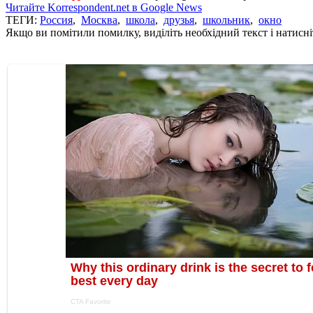
Читайте Korrespondent.net в Google News
ТЕГИ:
Россия
,
Москва
,
школа
,
друзья
,
школьник
,
окно
Якщо ви помітили помилку, виділіть необхідний текст і натисніт