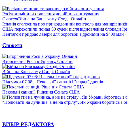
Росіяни змінили ставлення до війни - опитування
Сюжет
Війна на Близькому Сході. Онлайн
Іспанія оголосила про прикордонний контроль для мандрівників 
США перехопили понад 50 суден після відновлення блокади Ір
Пентагон придбає лазери для боротьби з дронами на $400 млн -
Сюжети
Вторгнення Росії в Україну. Онлайн
Війна на Близькому Сході. Онлайн
Підсумки 07.08: "Пекельні" санкції і "парад" дронів
Пекельні санкції. Рішення Сената США
"Полювати на лучника, а не на стрілу". Як Україні боротись з 
ВИБІР РЕДАКТОРА