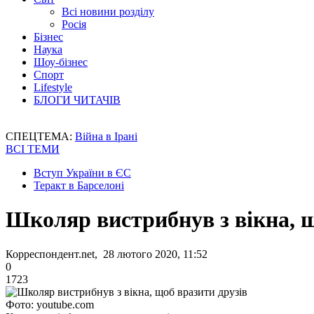
Всі новини розділу
Росія
Бізнес
Наука
Шоу-бізнес
Спорт
Lifestyle
БЛОГИ ЧИТАЧІВ
СПЕЦТЕМА:
Війна в Ірані
ВСІ ТЕМИ
Вступ України в ЄС
Теракт в Барселоні
Школяр вистрибнув з вікна, щ
Корреспондент.net, 28 лютого 2020, 11:52
0
1723
Фото: youtube.com