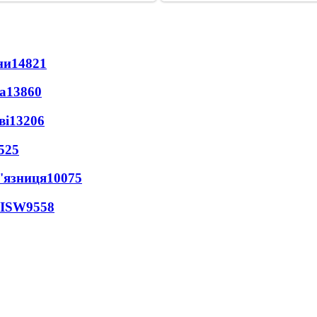
ни
14821
а
13860
ві
13206
525
'язниця
10075
 ISW
9558