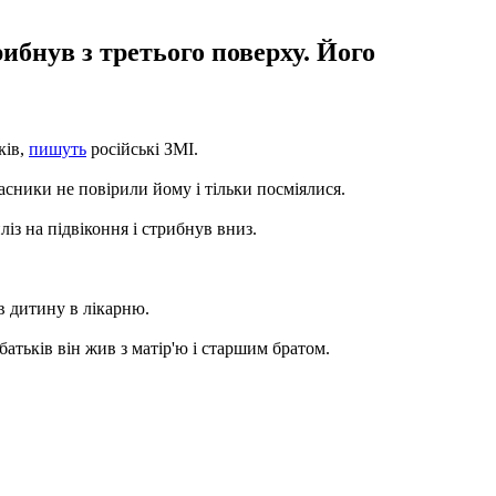
рибнув з третього поверху. Його
ків,
пишуть
російські ЗМІ.
асники не повірили йому і тільки посміялися.
із на підвіконня і стрибнув вниз.
в дитину в лікарню.
атьків він жив з матір'ю і старшим братом.