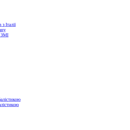
з Італії
ану
 ЗМІ
балістикою