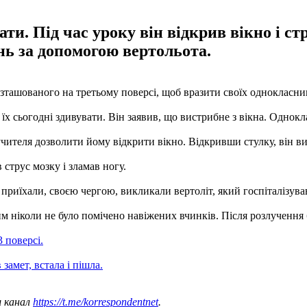
и. Під час уроку він відкрив вікно і ст
ень за допомогою вертольота.
озташованого на третьому поверсі, щоб вразити своїх однокласни
х сьогодні здивувати. Він заявив, що вистрибне з вікна. Однокл
чителя дозволити йому відкрити вікно. Відкривши стулку, він вил
струс мозку і зламав ногу.
риїхали, своєю чергою, викликали вертоліт, який госпіталізува
 ніколи не було помічено навіжених вчинків. Після розлучення б
 поверсі.
 замет, встала і пішла.
ш канал
https://t.me/korrespondentnet
.