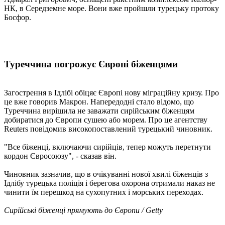
НК, в Середземне море. Вони вже пройшли турецьку протоку
Босфор.
Туреччина погрожує Європі біженцями
Загострення в Ідлібі обіцяє Європі нову міграційну кризу. Про
це вже говорив Макрон. Напередодні стало відомо, що
Туреччина вирішила не заважати сирійським біженцям
добиратися до Європи сушею або морем. Про це агентству
Reuters повідомив високопоставлений турецький чиновник.
"Все біженці, включаючи сирійців, тепер можуть перетнути
кордон Євросоюзу", - сказав він.
Чиновник зазначив, що в очікуванні нової хвилі біженців з
Ідлібу турецька поліція і берегова охорона отримали наказ не
чинити їм перешкод на сухопутних і морських переходах.
Сирійські біженці прямують до Європи / Getty