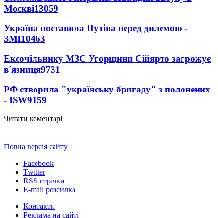
Москві
13059
Україна поставила Путіна перед дилемою -
ЗМІ
10463
Ексочільнику МЗС Угорщини Сійярто загрожує
в'язниця
9731
РФ створила "українську бригаду" з полонених
- ISW
9159
Читати коментарі
Повна версія сайту
Facebook
Twitter
RSS-стрічки
E-mail розсилка
Контакти
Реклама на сайті