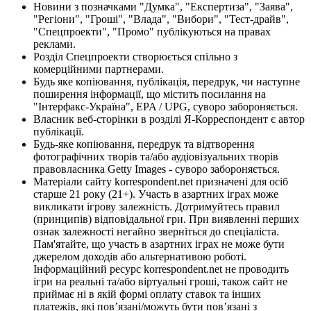
Новини з позначками "Думка", "Експертиза", "Заява",
"Регіони", "Гроші", "Влада", "Вибори", "Тест-драйв",
"Спецпроекти", "Промо" публікуються на правах
реклами.
Розділ Спецпроекти створюється спільно з
комерційними партнерами.
Будь яке копіювання, публікація, передрук, чи наступне
поширення інформації, що містить посилання на
"Інтерфакс-Україна", EPA / UPG, суворо забороняється.
Власник веб-сторінки в розділі Я-Корреспондент є автор
публікації.
Будь-яке копіювання, передрук та відтворення
фотографічних творів та/або аудіовізуальних творів
правовласника Getty Images - суворо забороняється.
Матеріали сайту korrespondent.net призначені для осіб
старше 21 року (21+). Участь в азартних іграх може
викликати ігрову залежність. Дотримуйтесь правил
(принципів) відповідальної гри. При виявленні перших
ознак залежності негайно зверніться до спеціаліста.
Пам'ятайте, що участь в азартних іграх не може бути
джерелом доходів або альтернативою роботі.
Інформаційний ресурс korrespondent.net не проводить
ігри на реальні та/або віртуальні гроші, також сайт не
приймає ні в якій формі оплату ставок та інших
платежів, які пов’язані/можуть бути пов’язані з