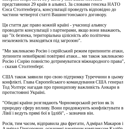
представники 29 країн в альянсі. За словами генсека НАТО
Єнса Столтенберга, консультації проведуть відповідно до
частини четвертої статті Вашингтонського договору.
Ця стаття дає право кожній країні - учасниці альянсу
проводити консультації з партнерами, якщо вони вважають,
що "їх безпека, територіальна цілісність або політична
незалежність знаходяться під загрозою".
"Ми закликаємо Росію і сирійський режим припинити атаки,
зупинити невибіркові повітряні атаки... ми також закликаємо
Росію і Сирію повністю дотримуватися міжнародного права",
- сказав Столтенберг.
США також заявили про свою підтримку Туреччини в цьому
конфлікті. Глава Європейського командування США генерал
Тод Уолтерс нагадав про принципову важливість Анкари в
протистоянні Україні.
"Обидві країни розглядають Чорноморський регіон як їх
природну сферу впливу. Вони продовжують конфліктувати в
Лівії і ведуть прямі бої в Ідлібі", - зазначив він.
Росія, тим часом, відправила два фрегати, Адмірал Макаров і
Адмірал Григорович, оснащені ракетним комплексом Калібр-