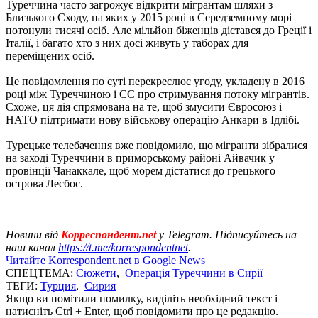
Туреччина часто загрожує відкрити мігрантам шляхи з
Близького Сходу, на яких у 2015 році в Середземному морі
потонули тисячі осіб. Але мільйон біженців дістався до Греції і
Італії, і багато хто з них досі живуть у таборах для
переміщених осіб.
Це повідомлення по суті перекреслює угоду, укладену в 2016
році між Туреччиною і ЄС про стримування потоку мігрантів.
Схоже, ця дія спрямована на те, щоб змусити Євросоюз і
НАТО підтримати нову військову операцію Анкари в Ідлібі.
Турецьке телебачення вже повідомило, що мігранти зібралися
на заході Туреччини в приморському районі Айвачик у
провінції Чанаккале, щоб морем дістатися до грецького
острова Лесбос.
Новини від
Корреспондент.net
у Telegram. Підписуйтесь на
наш канал
https://t.me/korrespondentnet
.
Читайте Korrespondent.net в Google News
СПЕЦТЕМА:
Сюжети
,
Операція Туреччини в Сирії
ТЕГИ:
Турция
,
Сирия
Якщо ви помітили помилку, виділіть необхідний текст і
натисніть Ctrl + Enter, щоб повідомити про це редакцію.