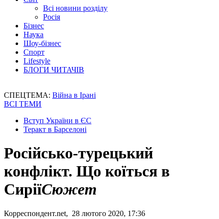
Всі новини розділу
Росія
Бізнес
Наука
Шоу-бізнес
Спорт
Lifestyle
БЛОГИ ЧИТАЧІВ
СПЕЦТЕМА:
Війна в Ірані
ВСІ ТЕМИ
Вступ України в ЄС
Теракт в Барселоні
Російсько-турецький
конфлікт. Що коїться в
Сирії
Сюжет
Корреспондент.net, 28 лютого 2020, 17:36