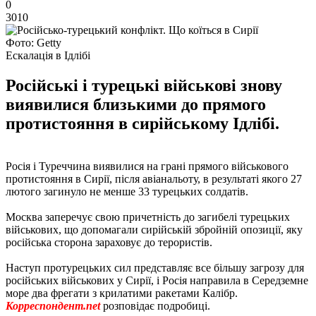
0
3010
Фото: Getty
Ескалація в Ідлібі
Російські і турецькі військові знову
виявилися близькими до прямого
протистояння в сирійському Ідлібі.
Росія і Туреччина виявилися на грані прямого військового
протистояння в Сирії, після авіанальоту, в результаті якого 27
лютого загинуло не менше 33 турецьких солдатів.
Москва заперечує свою причетність до загибелі турецьких
військових, що допомагали сирійській збройній опозиції, яку
російська сторона зараховує до терористів.
Наступ протурецьких сил представляє все більшу загрозу для
російських військових у Сирії, і Росія направила в Середземне
море два фрегати з крилатими ракетами Калібр.
Корреспондент.net
розповідає подробиці.