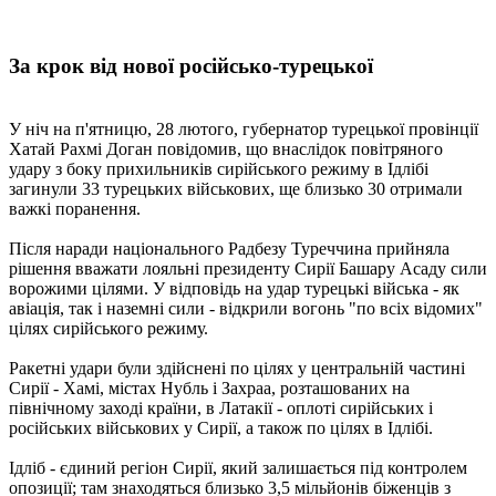
За крок від нової російсько-турецької
У ніч на п'ятницю, 28 лютого, губернатор турецької провінції
Хатай Рахмі Доган повідомив, що внаслідок повітряного
удару з боку прихильників сирійського режиму в Ідлібі
загинули 33 турецьких військових, ще близько 30 отримали
важкі поранення.
Після наради національного Радбезу Туреччина прийняла
рішення вважати лояльні президенту Сирії Башару Асаду сили
ворожими цілями. У відповідь на удар турецькі війська - як
авіація, так і наземні сили - відкрили вогонь "по всіх відомих"
цілях сирійського режиму.
Ракетні удари були здійснені по цілях у центральній частині
Сирії - Хамі, містах Нубль і Захраа, розташованих на
північному заході країни, в Латакії - оплоті сирійських і
російських військових у Сирії, а також по цілях в Ідлібі.
Ідліб - єдиний регіон Сирії, який залишається під контролем
опозиції; там знаходяться близько 3,5 мільйонів біженців з