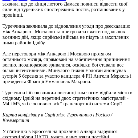
заявила, що до кінця лютого Дамаск повинен відвести свої
сили від турецьких спостережних постів, розташованих у
провінції.
Туреччина закликала до відновлення угоди про деескалацію
між Анкарою і Москвою та пригрозила вжити подальших
воєнних дій, якщо сирійські війська не підуть із захоплених
ними районів Ідлібу.
Але переговори між Анкарою і Москвою протягом
останнього місяця, спрямовані на забезпечення припинення
вогню, неодноразово зривалися, оскільки бої ставали все
більш інтенсивними. Минулого тижня Ердоган анонсував
зустріч 5 березня за участю канцлера ФРН Ангели Меркель і
президента Франції Емманюель Макрона.
Туреччина і її союзники-повстанці тим часом відбили місто в
східному Ідлібі на перетині двох стратегічних магістралей -
М4 і М5, які є основою всієї транспортної системи Сирії.
Карта конфлікту в Сирії між Туреччиною і Росією /
Коммерсант
У п'ятницю в Брюсселі на прохання Анкари відбулися
екстрені збори НАТО, участь у них взяли постійні