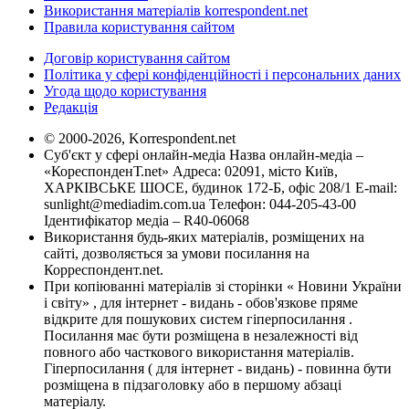
Використання матеріалів korrespondent.net
Правила користування сайтом
Договір користування сайтом
Політика у сфері конфіденційності і персональних даних
Угода щодо користування
Редакція
© 2000-2026, Korrespondent.net
Суб'єкт у сфері онлайн-медіа Назва онлайн-медіа –
«КореспонденТ.net» Адреса: 02091, місто Київ,
ХАРКІВСЬКЕ ШОСЕ, будинок 172-Б, офіс 208/1 E-mail:
sunlight@mediadim.com.ua
Телефон: 044-205-43-00
Ідентифікатор медіа – R40-06068
Використання будь-яких матеріалів, розміщених на
сайті, дозволяється за умови посилання на
Корреспондент.net.
При копіюванні матеріалів зі сторінки « Новини України
і світу» , для інтернет - видань - обов'язкове пряме
відкрите для пошукових систем гіперпосилання .
Посилання має бути розміщена в незалежності від
повного або часткового використання матеріалів.
Гіперпосилання ( для інтернет - видань) - повинна бути
розміщена в підзаголовку або в першому абзаці
матеріалу.