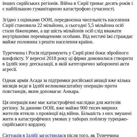
інших сирійських регіонів. Війна в Сирії триває десять років і
є найбільшою гуманітарною катастрофою сучасності.
Згідно з оцінками ООН, передвоєнна чисельність населення
Сирії становила 22 мільйони, а сьогодні 5,5 мільйона осіб
стали біженцями, а ще шість мільйонів осіб слід вважати
внутрішніми переміщеними особами. Від нестачі їжі страждає
майже половина з решти населення країни.
Туреччина і Росія підтримують у Сирії різні боки збройного
конфлікту. У вересні 2018 року ці фірми домовилися створити
в Ідлібі зону деескалації, в якій категорично заборонені акти
агресії.
Однак армія Асада за підтримки російської авіації вже кілька
місяців веде в Ідлібі великомасштабну операцію проти
повстанців, яким допомагає Анкара.
Ця операція вже має катастрофічні наслідки для жителів
регіону. За даними ООН, вже майже 900 тисяч мирних
жителів втекли з провінції від війни. Більшість з них змушені
жити в катастрофічних умовах у таборах поблизу турецько-
сирійського кордону.
Ситуація в Ідлібі загострилася
після того, як Туреччина