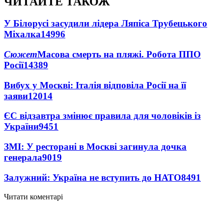
ЧИТАЙТЕ ТАКОЖ
У Білорусі засудили лідера Ляпіса Трубецького
Міхалка
14996
Сюжет
Масова смерть на пляжі. Робота ППО
Росії
14389
Вибух у Москві: Італія відповіла Росії на її
заяви
12014
ЄС відзавтра змінює правила для чоловіків із
України
9451
ЗМІ: У ресторані в Москві загинула дочка
генерала
9019
Залужний: Україна не вступить до НАТО
8491
Читати коментарі