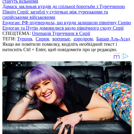
стануть вільними
Дамаск закликав курдів до спільної боротьби з Туреччиною
Північ Сирії: загиблі у сутичках між турецькими та
сирійськими військовими
Ердоган: РФ підтвердила, що курди залишили північну Сирію
Ердоган та Путін домовилися щодо північного сходу Сирії
СПЕЦТЕМА:
Операція Туреччини в Сирії
ТЕГИ:
Турция
,
Сирия
,
военные
,
аэродром
,
Башар Аль-Асад
Якщо ви помітили помилку, виділіть необхідний текст і
натисніть Ctrl + Enter, щоб повідомити про це редакцію.