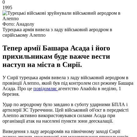
0
1995
Фото: Анадолу
Турецька армія вивела з ладу військовий аеродром в
сирійському Алеппо
Тепер армії Башара Асада і його
прихильникам буде важче вести
наступ на міста в Сирії.
У Сирії турецька армія вивела з ладу військовий аеродром в
провінції Алеппо, який був під контролем сил режиму Башара
Асада. Про це
повідомляє
агентство Anadolu в неділю, 1
березня.
Удар по аеродрому було завдано в суботу ударними БПЛА і
артилерії ЗС Туреччини. Цей військовий об'єкт в передмісті
Алеппо активно використовувався силами Асада при
організації атак на населені пункти зони деескалації.
Виведення з ладу аеродромів на північному заході Сирії
значно звузить можливості для маневрування прихильників