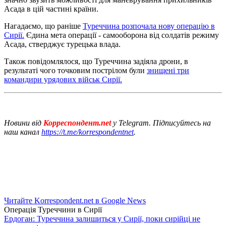
Асада в цій частині країни.
Нагадаємо, що раніше
Туреччина розпочала нову операцію в
Сирії.
Єдина мета операції - самооборона від солдатів режиму
Асада, стверджує турецька влада.
Також повідомлялося, що Туреччина задіяла дрони, в
результаті чого точковим пострілом були
знищені три
командири урядових військ Сирії.
Новини від
Корреспондент.net
у Telegram. Підписуйтесь на
наш канал
https://t.me/korrespondentnet
.
Читайте Korrespondent.net в Google News
Операція Туреччини в Сирії
Ердоган: Туреччина залишиться у Сирії, поки сирійці не