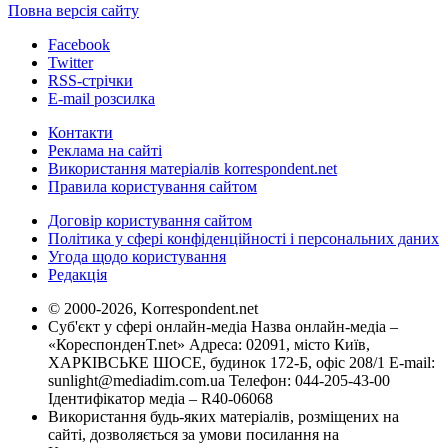
Повна версія сайту
Facebook
Twitter
RSS-стрічки
E-mail розсилка
Контакти
Реклама на сайті
Використання матеріалів korrespondent.net
Правила користування сайтом
Договір користування сайтом
Політика у сфері конфіденційності і персональних даних
Угода щодо користування
Редакція
© 2000-2026, Korrespondent.net
Суб'єкт у сфері онлайн-медіа Назва онлайн-медіа –
«КореспонденТ.net» Адреса: 02091, місто Київ,
ХАРКІВСЬКЕ ШОСЕ, будинок 172-Б, офіс 208/1 E-mail:
sunlight@mediadim.com.ua
Телефон: 044-205-43-00
Ідентифікатор медіа – R40-06068
Використання будь-яких матеріалів, розміщених на
сайті, дозволяється за умови посилання на