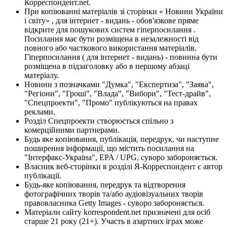
Корреспондент.net.
При копіюванні матеріалів зі сторінки « Новини України
і світу» , для інтернет - видань - обов'язкове пряме
відкрите для пошукових систем гіперпосилання .
Посилання має бути розміщена в незалежності від
повного або часткового використання матеріалів.
Гіперпосилання ( для інтернет - видань) - повинна бути
розміщена в підзаголовку або в першому абзаці
матеріалу.
Новини з позначками "Думка", "Експертиза", "Заява",
"Регіони", "Гроші", "Влада", "Вибори", "Тест-драйв",
"Спецпроекти", "Промо" публікуються на правах
реклами.
Розділ Спецпроекти створюється спільно з
комерційними партнерами.
Будь яке копіювання, публікація, передрук, чи наступне
поширення інформації, що містить посилання на
"Інтерфакс-Україна", EPA / UPG, суворо забороняється.
Власник веб-сторінки в розділі Я-Корреспондент є автор
публікації.
Будь-яке копіювання, передрук та відтворення
фотографічних творів та/або аудіовізуальних творів
правовласника Getty Images - суворо забороняється.
Матеріали сайту korrespondent.net призначені для осіб
старше 21 року (21+). Участь в азартних іграх може