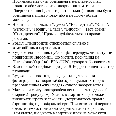
Посилання має бути розміщена в незалежності від
повного або часткового використання матеріалів.
Гіперпосилання ( для інтернет - видань) - повинна бути
розміщена в підзаголовку або в першому абзаці
матеріалу.
Новини з позначками "Думка", "Експертиза", "Заява",
"Регіони", "Гроші", "Влада", "Вибори", "Тест-драйв",
"Спецпроекти", "Промо" публікуються на правах
реклами.
Розділ Спецпроекти створюється спільно з
комерційними партнерами.
Будь яке копіювання, публікація, передрук, чи наступне
поширення інформації, що містить посилання на
"Інтерфакс-Україна", EPA / UPG, суворо забороняється.
Власник веб-сторінки в розділі Я-Корреспондент є автор
публікації.
Будь-яке копіювання, передрук та відтворення
фотографічних творів та/або аудіовізуальних творів
правовласника Getty Images - суворо забороняється.
Матеріали сайту korrespondent.net призначені для осіб
старше 21 року (21+). Участь в азартних іграх може
викликати ігрову залежність. Дотримуйтесь правил
(принципів) відповідальної гри. При виявленні перших
ознак залежності негайно зверніться до спеціаліста.
Пам'ятайте, що участь в азартних іграх не може бути