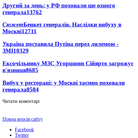
Другий за день: у РФ поховали ще одного
генерала
13762
Сюжет
Бенкет генералів. Наслідки вибуху в
Москві
12711
Україна поставила Путіна перед дилемою -
ЗМІ
10329
Ексочільнику МЗС Угорщини Сійярто загрожує
в'язниця
8685
Вибух у ресторані: у Москві таємно поховали
генерала
8584
Читати коментарі
Повна версія сайту
Facebook
Twitter