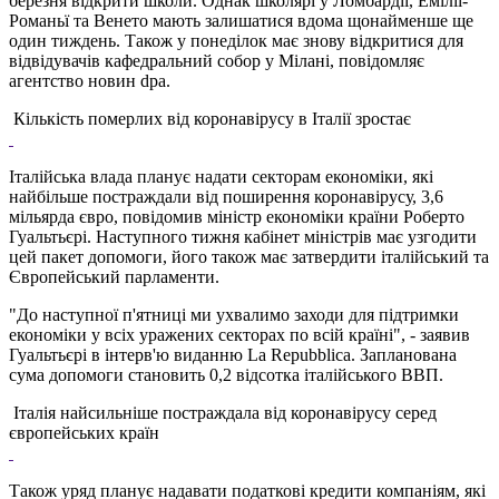
березня відкрити школи. Однак школярі у Ломбардії, Емілії-
Романьї та Венето мають залишатися вдома щонайменше ще
один тиждень. Також у понеділок має знову відкритися для
відвідувачів кафедральний собор у Мілані, повідомляє
агентство новин dpa.
Кількість померлих від коронавірусу в Італії зростає
Італійська влада планує надати секторам економіки, які
найбільше постраждали від поширення коронавірусу, 3,6
мільярда євро, повідомив міністр економіки країни Роберто
Гуальтьєрі. Наступного тижня кабінет міністрів має узгодити
цей пакет допомоги, його також має затвердити італійський та
Європейський парламенти.
"До наступної п'ятниці ми ухвалимо заходи для підтримки
економіки у всіх уражених секторах по всій країні", - заявив
Гуальтьєрі в інтерв'ю виданню La Repubblica. Запланована
сума допомоги становить 0,2 відсотка італійського ВВП.
Італія найсильніше постраждала від коронавірусу серед
європейських країн
Також уряд планує надавати податкові кредити компаніям, які