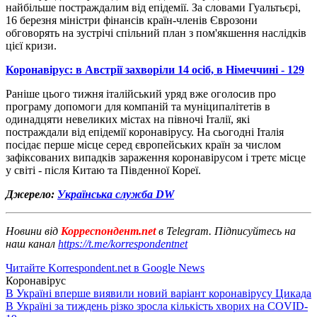
найбільше постраждалим від епідемії. За словами Гуальтьєрі,
16 березня міністри фінансів країн-членів Єврозони
обговорять на зустрічі спільний план з пом'якшення наслідків
цієї кризи.
Коронавірус: в Австрії захворіли 14 осіб, в Німеччині - 129
Раніше цього тижня італійський уряд вже оголосив про
програму допомоги для компаній та муніципалітетів в
одинадцяти невеликих містах на півночі Італії, які
постраждали від епідемії коронавірусу. На сьогодні Італія
посідає перше місце серед європейських країн за числом
зафіксованих випадків зараження коронавірусом і третє місце
у світі - після Китаю та Південної Кореї.
Джерело:
Українська служба DW
Новини від
Корреспондент.net
в Telegram. Підписуйтесь на
наш канал
https://t.me/korrespondentnet
Читайте Korrespondent.net в Google News
Коронавірус
В Україні вперше виявили новий варіант коронавірусу Цикада
В Україні за тиждень різко зросла кількість хворих на COVID-