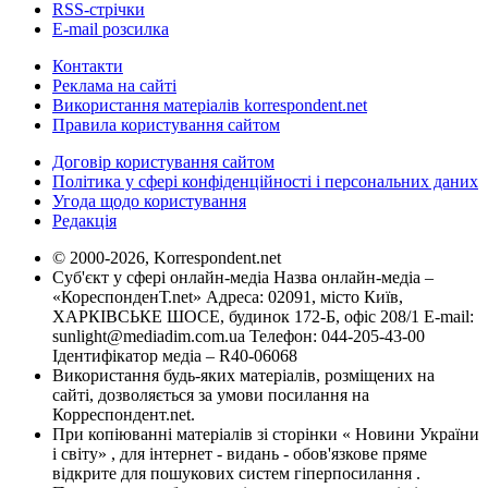
RSS-стрічки
E-mail розсилка
Контакти
Реклама на сайті
Використання матеріалів korrespondent.net
Правила користування сайтом
Договір користування сайтом
Політика у сфері конфіденційності і персональних даних
Угода щодо користування
Редакція
© 2000-2026, Korrespondent.net
Суб'єкт у сфері онлайн-медіа Назва онлайн-медіа –
«КореспонденТ.net» Адреса: 02091, місто Київ,
ХАРКІВСЬКЕ ШОСЕ, будинок 172-Б, офіс 208/1 E-mail:
sunlight@mediadim.com.ua
Телефон: 044-205-43-00
Ідентифікатор медіа – R40-06068
Використання будь-яких матеріалів, розміщених на
сайті, дозволяється за умови посилання на
Корреспондент.net.
При копіюванні матеріалів зі сторінки « Новини України
і світу» , для інтернет - видань - обов'язкове пряме
відкрите для пошукових систем гіперпосилання .