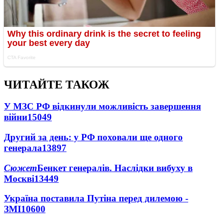
ЧИТАЙТЕ ТАКОЖ
У МЗС РФ відкинули можливість завершення
війни
15049
Другий за день: у РФ поховали ще одного
генерала
13897
Сюжет
Бенкет генералів. Наслідки вибуху в
Москві
13449
Україна поставила Путіна перед дилемою -
ЗМІ
10600