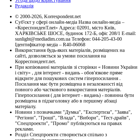
Угода щодо користування
Редакція
© 2000-2026, Korrespondent.net
Суб'єкт у сфері онлайн-медіа Назва онлайн-медіа –
«КореспонденТ.net» Адреса: 02091, місто Київ,
ХАРКІВСЬКЕ ШОСЕ, будинок 172-Б, офіс 208/1 E-mail:
sunlight@mediadim.com.ua
Телефон: 044-205-43-00
Ідентифікатор медіа – R40-06068
Використання будь-яких матеріалів, розміщених на
сайті, дозволяється за умови посилання на
Корреспондент.net.
При копіюванні матеріалів зі сторінки « Новини України
і світу» , для інтернет - видань - обов'язкове пряме
відкрите для пошукових систем гіперпосилання .
Посилання має бути розміщена в незалежності від
повного або часткового використання матеріалів.
Гіперпосилання ( для інтернет - видань) - повинна бути
розміщена в підзаголовку або в першому абзаці
матеріалу.
Новини з позначками "Думка", "Експертиза", "Заява",
"Регіони", "Гроші", "Влада", "Вибори", "Тест-драйв",
"Спецпроекти", "Промо" публікуються на правах
реклами.
Розділ Спецпроекти створюється спільно з