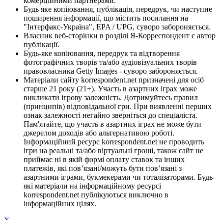
комерційними партнерами.
Будь яке копіювання, публікація, передрук, чи наступне
поширення інформації, що містить посилання на
"Інтерфакс-Україна", EPA / UPG, суворо забороняється.
Власник веб-сторінки в розділі Я-Корреспондент є автор
публікації.
Будь-яке копіювання, передрук та відтворення
фотографічних творів та/або аудіовізуальних творів
правовласника Getty Images - суворо забороняється.
Матеріали сайту korrespondent.net призначені для осіб
старше 21 року (21+). Участь в азартних іграх може
викликати ігрову залежність. Дотримуйтесь правил
(принципів) відповідальної гри. При виявленні перших
ознак залежності негайно зверніться до спеціаліста.
Пам'ятайте, що участь в азартних іграх не може бути
джерелом доходів або альтернативою роботі.
Інформаційний ресурс korrespondent.net не проводить
ігри на реальні та/або віртуальні гроші, також сайт не
приймає ні в якій формі оплату ставок та інших
платежів, які пов’язані/можуть бути пов’язані з
азартними іграми, букмекерами чи тоталізаторами. Будь-
які матеріали на інформаційному ресурсі
korrespondent.net публікуються виключно в
інформаційних цілях.