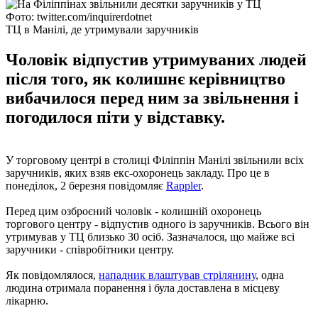
Фото: twitter.com/inquirerdotnet
ТЦ в Манілі, де утримували заручників
Чоловік відпустив утримуваних людей
після того, як колишнє керівництво
вибачилося перед ним за звільнення і
погодилося піти у відставку.
У торговому центрі в столиці Філіппін Манілі звільнили всіх
заручників, яких взяв екс-охоронець закладу. Про це в
понеділок, 2 березня повідомляє
Rappler
.
Перед цим озброєний чоловік - колишній охоронець
торгового центру - відпустив одного із заручників. Всього він
утримував у ТЦ близько 30 осіб. Зазначалося, що майже всі
заручники - співробітники центру.
Як повідомлялося,
нападник влаштував стрілянину
, одна
людина отримала поранення і була доставлена в місцеву
лікарню.