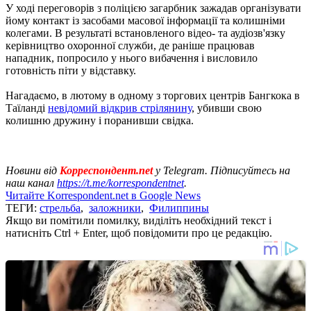
У ході переговорів з поліцією загарбник зажадав організувати
йому контакт із засобами масової інформації та колишніми
колегами. В результаті встановленого відео- та аудіозв'язку
керівництво охоронної служби, де раніше працював
нападник, попросило у нього вибачення і висловило
готовність піти у відставку.
Нагадаємо, в лютому в одному з торгових центрів Бангкока в
Таїланді
невідомий відкрив стрілянину
, убивши свою
колишню дружину і поранивши свідка.
Новини від
Корреспондент.net
у Telegram. Підписуйтесь на
наш канал
https://t.me/korrespondentnet
.
Читайте Korrespondent.net в Google News
ТЕГИ:
стрельба
,
заложники
,
Филиппины
Якщо ви помітили помилку, виділіть необхідний текст і
натисніть Ctrl + Enter, щоб повідомити про це редакцію.