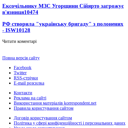
Ексочільнику МЗС Угорщини Сійярто загрожує
в'язниця
10474
РФ створила "українську бригаду" з полонених
- ISW
10128
Читати коментарі
Повна версія сайту
Facebook
Twitter
RSS-стрічки
E-mail розсилка
Контакти
Реклама на сайті
Використання матеріалів korrespondent.net
Правила користування сайтом
Договір користування сайтом
Політика у сфері конфіденційності і персональних даних