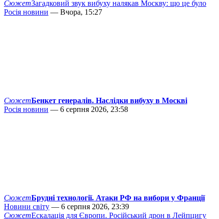
Сюжет
Загадковий звук вибуху налякав Москву: що це було
Росія новини
— Вчора, 15:27
Сюжет
Бенкет генералів. Наслідки вибуху в Москві
Росія новини
— 6 серпня 2026, 23:58
Сюжет
Брудні технології. Атаки РФ на вибори у Франції
Новини світу
— 6 серпня 2026, 23:39
Сюжет
Ескалація для Європи. Російський дрон в Лейпцигу