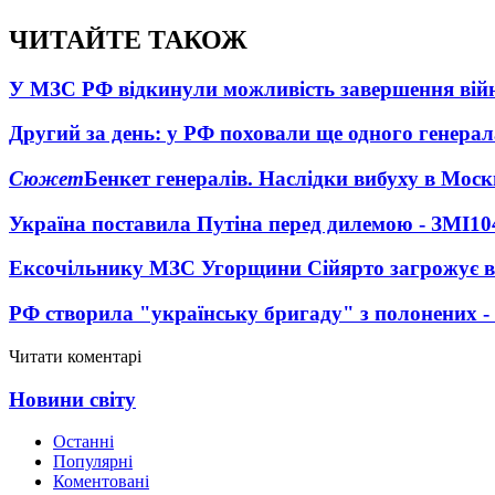
ЧИТАЙТЕ ТАКОЖ
У МЗС РФ відкинули можливість завершення вій
Другий за день: у РФ поховали ще одного генерал
Сюжет
Бенкет генералів. Наслідки вибуху в Моск
Україна поставила Путіна перед дилемою - ЗМІ
10
Ексочільнику МЗС Угорщини Сійярто загрожує в
РФ створила "українську бригаду" з полонених -
Читати коментарі
Новини світу
Останні
Популярні
Коментовані