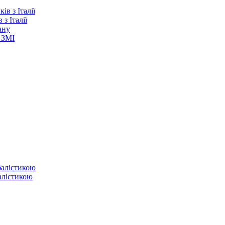
з Італії
ану
 ЗМІ
балістикою