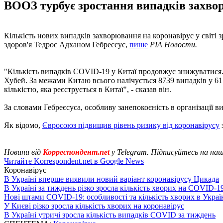
ВООЗ турбує зростання випадків захворюв
Кількість нових випадків захворювання на коронавірус у світі зр
здоров'я Тедрос Адханом Гебреєсус,
пише
РІА Новости.
"Кількість випадків COVID-19 у Китаї продовжує знижуватися. 
Хубей. За межами Китаю всього налічується 8739 випадків у 61
кількістю, яка реєструється в Китаї", - сказав він.
За словами Гебреєсуса, особливу занепокоєність в організації ви
Як відомо,
Євросоюз підвищив рівень ризику від коронавірусу
Новини від
Корреспондент.net
у Telegram. Підписуйтесь на на
Читайте Korrespondent.net в Google News
Коронавірус
В Україні вперше виявили новий варіант коронавірусу Цикада
В Україні за тиждень різко зросла кількість хворих на COVID-1
Нові штами COVID-19: особливості та кількість хворих в Украї
У Києві різко зросла кількість хворих на коронавірус
В Україні утричі зросла кількість випадків COVID за тиждень