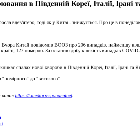
ання в Південній Кореї, Італії, Ірані та
осла вдев'ятеро, тоді як у Китаї - знижується. Про це в понеділо
Вчора Китай повідомив ВООЗ про 206 випадків, найменшу кількіст
 країні, 127 померло. За останню добу кількість випадків COVID
кликає спалах нової хвороби в Південній Кореї, Італії, Ірані та Яп
з "помірного" до "високого".
ш канал
https://t.me/korrespondentnet
.
9
ні