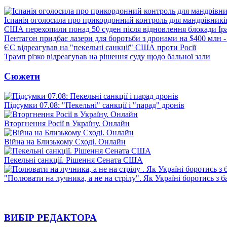
Іспанія оголосила про прикордонний контроль для мандрівників 
США перехопили понад 50 суден після відновлення блокади Ір
Пентагон придбає лазери для боротьби з дронами на $400 млн -
ЄС відреагував на "пекельні санкції" США проти Росії
Трамп різко відреагував на рішення суду щодо бальної зали
Сюжети
Підсумки 07.08: "Пекельні" санкції і "парад" дронів
Вторгнення Росії в Україну. Онлайн
Війна на Близькому Сході. Онлайн
Пекельні санкції. Рішення Сената США
"Полювати на лучника, а не на стрілу". Як Україні боротись з 
ВИБІР РЕДАКТОРА