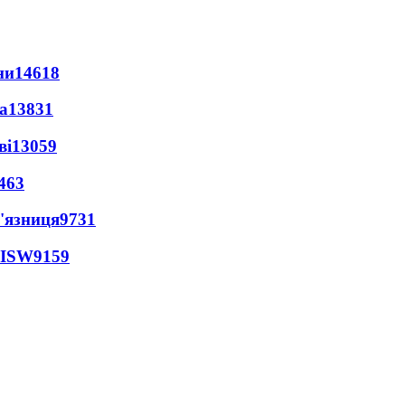
ни
14618
а
13831
ві
13059
463
'язниця
9731
 ISW
9159