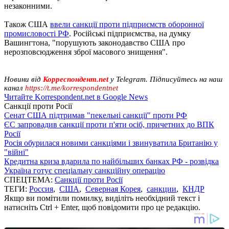
незаконними.
Також США
ввели санкції проти підприємств оборонної
промисловості РФ
. Російські підприємства, на думку
Вашингтона, "порушують законодавство США про
нерозповсюдження зброї масового знищення".
Новини від
Корреспондент.net
у Telegram. Підписуйтесь на наш
канал
https://t.me/korrespondentnet
Читайте Korrespondent.net в Google News
Санкції проти Росії
Сенат США підтримав "пекельні санкції" проти РФ
ЄС запровадив санкції проти п'яти осіб, причетних до ВПК
Росії
Росія обурилася новими санкціями і звинуватила Британію у
"війні"
Кредитна криза вдарила по найбільших банках РФ - розвідка
Україна готує спеціальну санкційну операцію
СПЕЦТЕМА:
Санкції проти Росії
ТЕГИ:
Россия
,
США
,
Северная Корея
,
санкции
,
КНДР
Якщо ви помітили помилку, виділіть необхідний текст і
натисніть Ctrl + Enter, щоб повідомити про це редакцію.