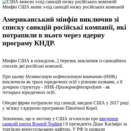
Мінфін США вивів з-під санкцій низку російських компаній
Американський мінфін виключив зі
списку санкцій російські компанії, які
потрапили в нього через ядерну
програму КНДР.
Мінфін США в понеділок, 2 березня, виключив із санкційних
списків дві російські компанії.
При цьому
Независимую нефтегазовую компанию
(ННК)
виключили як трьох юридичних осіб з різними назвами, а її
дочірню структуру -
ННК-Приморнефтепродукт
- як
чотирьох юридичних осіб.
Обидві фірми потрапили під санкції, введені США у 2017 році
у зв'язку з ядерною програмою Північної Кореї.
Зазначимо, що в лютому у США оголосили про
введення
санкцій проти Rosneft Trading
і її президента Дідьє Касіміро за
торгівлю венесуельською нафтою. У РФ їх ​​назвали