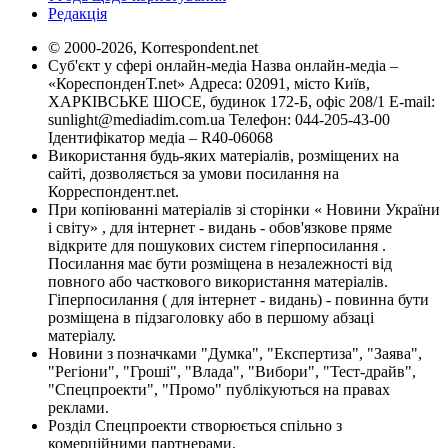
Редакція
© 2000-2026, Korrespondent.net
Суб'єкт у сфері онлайн-медіа Назва онлайн-медіа –
«КореспонденТ.net» Адреса: 02091, місто Київ,
ХАРКІВСЬКЕ ШОСЕ, будинок 172-Б, офіс 208/1 E-mail:
sunlight@mediadim.com.ua
Телефон: 044-205-43-00
Ідентифікатор медіа – R40-06068
Використання будь-яких матеріалів, розміщених на
сайті, дозволяється за умови посилання на
Корреспондент.net.
При копіюванні матеріалів зі сторінки « Новини України
і світу» , для інтернет - видань - обов'язкове пряме
відкрите для пошукових систем гіперпосилання .
Посилання має бути розміщена в незалежності від
повного або часткового використання матеріалів.
Гіперпосилання ( для інтернет - видань) - повинна бути
розміщена в підзаголовку або в першому абзаці
матеріалу.
Новини з позначками "Думка", "Експертиза", "Заява",
"Регіони", "Гроші", "Влада", "Вибори", "Тест-драйв",
"Спецпроекти", "Промо" публікуються на правах
реклами.
Розділ Спецпроекти створюється спільно з
комерційними партнерами.