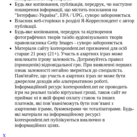
Будь яке копіювання, публікація, передрук, чи наступне
поширення інформації, що містить посилання на
"Інтерфакс-Україна", EPA / UPG, суворо забороняється.
Власник веб-сторінки в розділі Я-Корреспондент є автор
публікації.
Будь-яке копіювання, передрук та відтворення
фотографічних творів та/або аудіовізуальних творів
правовласника Getty Images - суворо забороняється.
Матеріали сайту korrespondent.net призначені для осіб
старше 21 року (21+). Участь в азартних іграх може
викликати ігрову залежність. Дотримуйтесь правил
(принципів) відповідальної гри. При виявленні перших
ознак залежності негайно зверніться до спеціаліста.
Пам'ятайте, що участь в азартних іграх не може бути
джерелом доходів або альтернативою роботі.
Інформаційний ресурс korrespondent.net не проводить
ігри на реальні та/або віртуальні гроші, також сайт не
приймає ні в якій формі оплату ставок та інших
платежів, які пов’язані/можуть бути пов’язані з
азартними іграми, букмекерами чи тоталізаторами. Будь-
які матеріали на інформаційному ресурсі
korrespondent.net публікуються виключно в
інформаційних цілях.
X