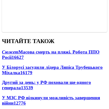
ЧИТАЙТЕ ТАКОЖ
Сюжет
Масова смерть на пляжі. Робота ППО
Росії
16627
У Білорусі засудили лідера Ляпіса Трубецького
Міхалка
16179
Другий за день: у РФ поховали ще одного
генерала
13539
У МЗС РФ відкинули можливість завершення
війни
12776