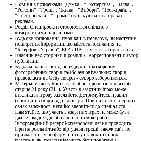
Новини з позначками "Думка", "Експертиза", "Заява",
"Регіони", "Гроші", "Влада", "Вибори", "Тест-драйв",
"Спецпроекти", "Промо" публікуються на правах
реклами.
Розділ Спецпроекти створюється спільно з
комерційними партнерами.
Будь яке копіювання, публікація, передрук, чи наступне
поширення інформації, що містить посилання на
"Інтерфакс-Україна", EPA / UPG, суворо забороняється.
Власник веб-сторінки в розділі Я-Корреспондент є автор
публікації.
Будь-яке копіювання, передрук та відтворення
фотографічних творів та/або аудіовізуальних творів
правовласника Getty Images - суворо забороняється.
Матеріали сайту korrespondent.net призначені для осіб
старше 21 року (21+). Участь в азартних іграх може
викликати ігрову залежність. Дотримуйтесь правил
(принципів) відповідальної гри. При виявленні перших
ознак залежності негайно зверніться до спеціаліста.
Пам'ятайте, що участь в азартних іграх не може бути
джерелом доходів або альтернативою роботі.
Інформаційний ресурс korrespondent.net не проводить
ігри на реальні та/або віртуальні гроші, також сайт не
приймає ні в якій формі оплату ставок та інших
платежів, які пов’язані/можуть бути пов’язані з