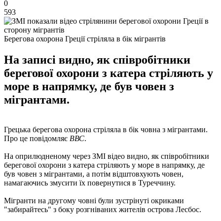
0
593
Берегова охорона Греції стріляла в бік мігрантів
На записі видно, як співробітники
берегової охорони з катера стріляють у
море в напрямку, де був човен з
мігрантами.
Грецька берегова охорона стріляла в бік човна з мігрантами.
Про це повідомляє
ВВС
.
На оприлюдненому через ЗМІ відео видно, як співробітники
берегової охорони з катера стріляють у море в напрямку, де
був човен з мігрантами, а потім відштовхують човен,
намагаючись змусити їх повернутися в Туреччину.
Мігранти на другому човні були зустрінуті окриками
"забирайтесь" з боку розгніваних жителів острова Лесбос.