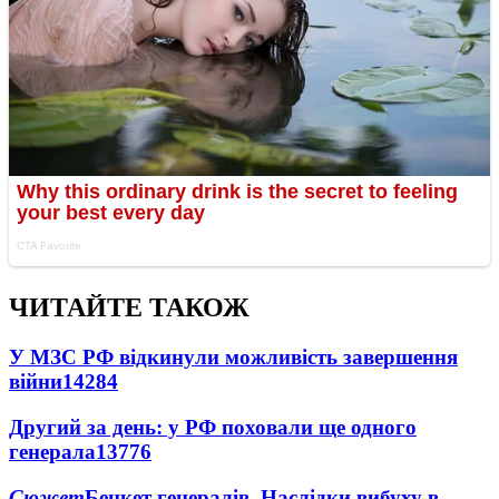
ЧИТАЙТЕ ТАКОЖ
У МЗС РФ відкинули можливість завершення
війни
14284
Другий за день: у РФ поховали ще одного
генерала
13776
Сюжет
Бенкет генералів. Наслідки вибуху в