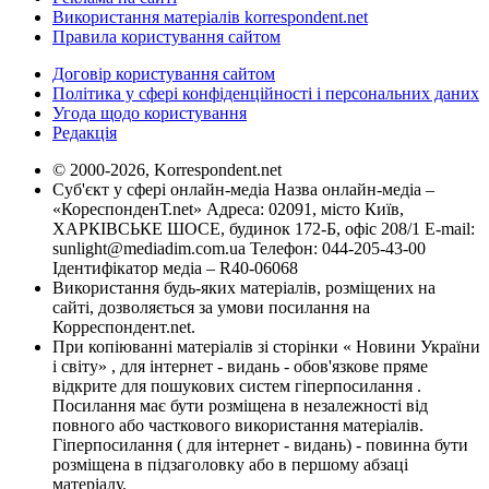
Використання матеріалів korrespondent.net
Правила користування сайтом
Договір користування сайтом
Політика у сфері конфіденційності і персональних даних
Угода щодо користування
Редакція
© 2000-2026, Korrespondent.net
Суб'єкт у сфері онлайн-медіа Назва онлайн-медіа –
«КореспонденТ.net» Адреса: 02091, місто Київ,
ХАРКІВСЬКЕ ШОСЕ, будинок 172-Б, офіс 208/1 E-mail:
sunlight@mediadim.com.ua
Телефон: 044-205-43-00
Ідентифікатор медіа – R40-06068
Використання будь-яких матеріалів, розміщених на
сайті, дозволяється за умови посилання на
Корреспондент.net.
При копіюванні матеріалів зі сторінки « Новини України
і світу» , для інтернет - видань - обов'язкове пряме
відкрите для пошукових систем гіперпосилання .
Посилання має бути розміщена в незалежності від
повного або часткового використання матеріалів.
Гіперпосилання ( для інтернет - видань) - повинна бути
розміщена в підзаголовку або в першому абзаці
матеріалу.