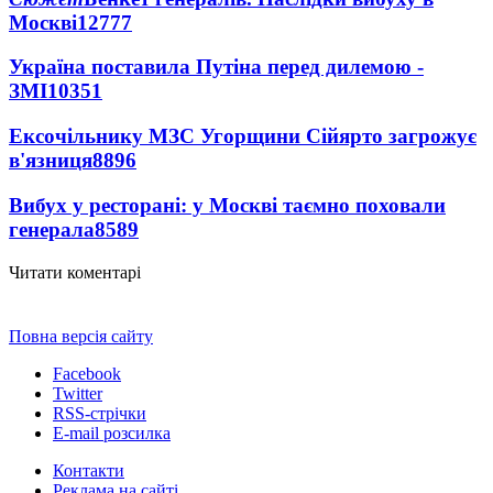
Москві
12777
Україна поставила Путіна перед дилемою -
ЗМІ
10351
Ексочільнику МЗС Угорщини Сійярто загрожує
в'язниця
8896
Вибух у ресторані: у Москві таємно поховали
генерала
8589
Читати коментарі
Повна версія сайту
Facebook
Twitter
RSS-стрічки
E-mail розсилка
Контакти
Реклама на сайті