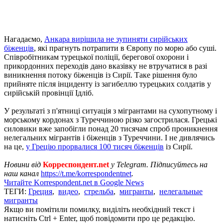
Нагадаємо,
Анкара вирішила не зупиняти сирійських
біженців
, які прагнуть потрапити в Європу по морю або суші.
Співробітникам турецької поліції, берегової охорони і
прикордонних переходів дано вказівку не втручатися в разі
виникнення потоку біженців із Сирії. Таке рішення було
прийняте після інциденту із загибеллю турецьких солдатів у
сирійській провінції Ідліб.
У результаті з п'ятниці ситуація з мігрантами на сухопутному і
морському кордонах з Туреччиною різко загострилася. Грецькі
силовики вже запобігли понад 20 тисячам спроб проникнення
нелегальних мігрантів і біженців з Туреччини. І не дивлячись
на це,
у Грецію прорвалися 100 тисяч біженців
із Сирії.
Новини від
Корреспондент.net
у Telegram. Підписуйтесь на
наш канал
https://t.me/korrespondentnet
.
Читайте Korrespondent.net в Google News
ТЕГИ:
Греция
,
видео
,
стрельба
,
мигранты
,
нелегальные
мигранты
Якщо ви помітили помилку, виділіть необхідний текст і
натисніть Ctrl + Enter, щоб повідомити про це редакцію.