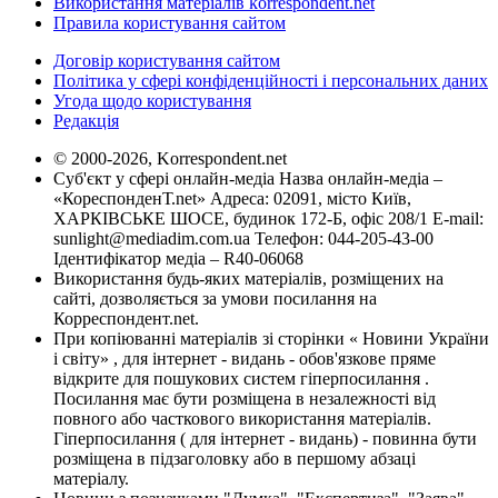
Використання матеріалів korrespondent.net
Правила користування сайтом
Договір користування сайтом
Політика у сфері конфіденційності і персональних даних
Угода щодо користування
Редакція
© 2000-2026, Korrespondent.net
Суб'єкт у сфері онлайн-медіа Назва онлайн-медіа –
«КореспонденТ.net» Адреса: 02091, місто Київ,
ХАРКІВСЬКЕ ШОСЕ, будинок 172-Б, офіс 208/1 E-mail:
sunlight@mediadim.com.ua
Телефон: 044-205-43-00
Ідентифікатор медіа – R40-06068
Використання будь-яких матеріалів, розміщених на
сайті, дозволяється за умови посилання на
Корреспондент.net.
При копіюванні матеріалів зі сторінки « Новини України
і світу» , для інтернет - видань - обов'язкове пряме
відкрите для пошукових систем гіперпосилання .
Посилання має бути розміщена в незалежності від
повного або часткового використання матеріалів.
Гіперпосилання ( для інтернет - видань) - повинна бути
розміщена в підзаголовку або в першому абзаці
матеріалу.