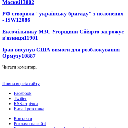
Москві
13802
РФ створила "українську бригаду" з полонених
- ISW
12086
Ексочільнику МЗС Угорщини Сійярто загрожує
в'язниця
11901
Іран висунув США вимоги для розблокування
Ормузу
10887
Читати коментарі
Повна версія сайту
Facebook
Twitter
RSS-стрічки
E-mail розсилка
Контакти
Реклама на сайті