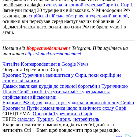
російською авіацією
атакували конвой турецької армії в Сирії
.
Загинули понад 30 турецьких військових. У Міноборони РФ
заявили, що
сирійські війська обстріляли турецький конвой
,
оскільки він перебував серед наступаючих бойовиків. У
відомстві також наголосили, що сили РФ не брали участі в
атаці.
Новини від
Корреспондент.net
в Telegram. Підписуйтесь на
наш канал
https://t.me/korrespondentnet
Читайте Korrespondent.net в Google News
Операція Туреччини в Сирії
Ердоган: Туреччина залишиться у Сирії, поки сирійці не
стануть вільними
Дамаск закликав курдів до спільної боротьби з Туреччиною
Північ Сирії: загиблі у сутичках між турецькими та
сирійськими військовими
Ердоган: РФ підтвердила, що курди залишили північну Сирію
Ердоган та Путін домовилися щодо північного сходу Сирії
СПЕЦТЕМА:
Операція Туреччини в Сирії
ТЕГИ:
самолет
,
Турция
,
Сирия
,
истребитель
Якщо ви помітили помилку, виділіть необхідний текст і
натисніть Ctrl + Enter, щоб повідомити про це редакцію.