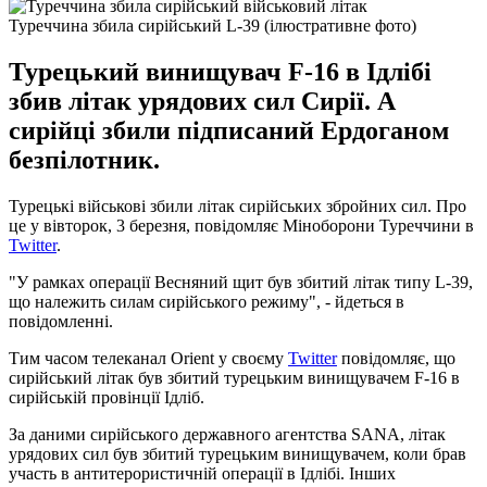
Туреччина збила сирійський L-39 (ілюстративне фото)
Турецький винищувач F-16 в Ідлібі
збив літак урядових сил Сирії. А
сирійці збили підписаний Ердоганом
безпілотник.
Турецькі військові збили літак сирійських збройних сил. Про
це у вівторок, 3 березня, повідомляє Міноборони Туреччини в
Twitter
.
"У рамках операції Весняний щит був збитий літак типу L-39,
що належить силам сирійського режиму", - йдеться в
повідомленні.
Тим часом телеканал Orient у своєму
Twitter
повідомляє, що
сирійський літак був збитий турецьким винищувачем F-16 в
сирійській провінції Ідліб.
За даними сирійського державного агентства SANA, літак
урядових сил був збитий турецьким винищувачем, коли брав
участь в антитерористичній операції в Ідлібі. Інших