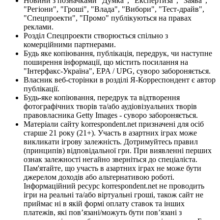
Новини з позначками "Думка", "Експертиза", "Заява",
"Регіони", "Гроші", "Влада", "Вибори", "Тест-драйв",
"Спецпроекти", "Промо" публікуються на правах
реклами.
Розділ Спецпроекти створюється спільно з
комерційними партнерами.
Будь яке копіювання, публікація, передрук, чи наступне
поширення інформації, що містить посилання на
"Інтерфакс-Україна", EPA / UPG, суворо забороняється.
Власник веб-сторінки в розділі Я-Корреспондент є автор
публікації.
Будь-яке копіювання, передрук та відтворення
фотографічних творів та/або аудіовізуальних творів
правовласника Getty Images - суворо забороняється.
Матеріали сайту korrespondent.net призначені для осіб
старше 21 року (21+). Участь в азартних іграх може
викликати ігрову залежність. Дотримуйтесь правил
(принципів) відповідальної гри. При виявленні перших
ознак залежності негайно зверніться до спеціаліста.
Пам'ятайте, що участь в азартних іграх не може бути
джерелом доходів або альтернативою роботі.
Інформаційний ресурс korrespondent.net не проводить
ігри на реальні та/або віртуальні гроші, також сайт не
приймає ні в якій формі оплату ставок та інших
платежів, які пов’язані/можуть бути пов’язані з