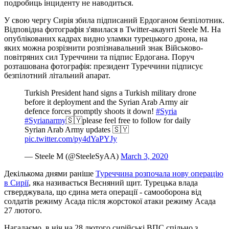
подробиць інциденту не наводиться.
У свою чергу Сирія збила підписаний Ердоганом безпілотник.
Відповідна фотографія з'явилася в Twitter-акаунті Steele M. На
опублікованих кадрах видно уламки турецького дрона, на
яких можна розрізнити розпізнавальний знак Військово-
повітряних сил Туреччини та підпис Ердогана. Поруч
розташована фотографія: президент Туреччини підписує
безпілотний літальний апарат.
Turkish President hand signs a Turkish military drone
before it deployment and the Syrian Arab Army air
defence forces promptly shoots it down!
#Syria
#Syrianarmy
🇸🇾please feel free to follow for daily
Syrian Arab Army updates 🇸🇾
pic.twitter.com/py4dYaPYJy
— Steele M (@SteeleSyAA)
March 3, 2020
Декількома днями раніше
Туреччина розпочала нову операцію
в Сирії
, яка називається Весняний щит. Турецька влада
стверджувала, що єдина мета операції - самооборона від
солдатів режиму Асада після жорстокої атаки режиму Асада
27 лютого.
Нагадаємо, в ніч на 28 лютого сирійські ВПС спільно з