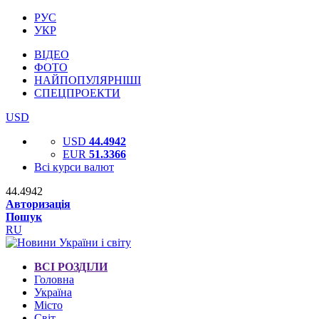
РУС
УКР
ВІДЕО
ФОТО
НАЙПОПУЛЯРНІШІ
СПЕЦПРОЕКТИ
USD
USD
44.4942
EUR
51.3366
Всі курси валют
44.4942
Авторизація
Пошук
RU
ВСІ РОЗДІЛИ
Головна
Україна
Місто
Світ