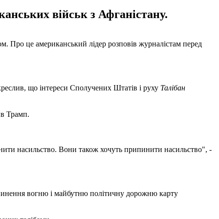
канських військ з Афганістану.
м. Про це американський лідер розповів журналістам перед
дкреслив, що інтереси Сполучених Штатів і руху
Талібан
ив Трамп.
инити насильство. Вони також хочуть припинити насильство", -
ипинення вогню і майбутню політичну дорожню карту