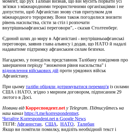
момент, що рух Талібан визнав, що він мусить порвати усі
зв'язки з міжнародними терористичними організаціями і не
допустити, щоб Афганістан знову став притулком для
міжнародного тероризму. Вони також погодилися знизити
рівень насильства, сісти за стіл і розпочати
внутрішньоафганські переговори", - сказав Столтенберг.
Єдиний шлях до миру в Афганістані - внутрішньоафганські
переговори, заявив глава альянсу і додав, що НАТО й надалі
надаватиме підтримку афганським силам безпеки.
Нагадаємо, у понеділок представник Талібану повідомив про
завершення періоду "зниження рівня насильства" і
відновлення військових дій
проти урядових військ
Афганістану.
При цьому
таліби обіцяли дотримуватися перемир'я
із силами
США і НАТО, згідно з мирним договором, підписаним 29
лютого в Досі.
Новини від
Корреспондент.net
у Telegram. Підписуйтесь на
наш канал
https://t.me/korrespondentnet
.
Читайте Korrespondent.net в Google News
ТЕГИ:
Афганистан
,
США
,
НАТО
,
Талибан
Якщо ви помітили помилку, виділіть необхідний текст і