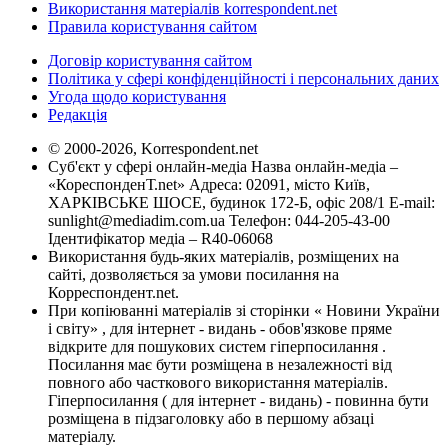
Використання матеріалів korrespondent.net
Правила користування сайтом
Договір користування сайтом
Політика у сфері конфіденційності і персональних даних
Угода щодо користування
Редакція
© 2000-2026, Korrespondent.net
Суб'єкт у сфері онлайн-медіа Назва онлайн-медіа –
«КореспонденТ.net» Адреса: 02091, місто Київ,
ХАРКІВСЬКЕ ШОСЕ, будинок 172-Б, офіс 208/1 E-mail:
sunlight@mediadim.com.ua
Телефон: 044-205-43-00
Ідентифікатор медіа – R40-06068
Використання будь-яких матеріалів, розміщених на
сайті, дозволяється за умови посилання на
Корреспондент.net.
При копіюванні матеріалів зі сторінки « Новини України
і світу» , для інтернет - видань - обов'язкове пряме
відкрите для пошукових систем гіперпосилання .
Посилання має бути розміщена в незалежності від
повного або часткового використання матеріалів.
Гіперпосилання ( для інтернет - видань) - повинна бути
розміщена в підзаголовку або в першому абзаці
матеріалу.