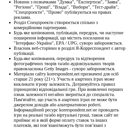
Новини з позначками "Думка", "Експертиза", "Заява",
"Регіони", "Гроші", "Влада", "Вибори", "Тест-драйв",
"Спецпроекти", "Промо" публікуються на правах
реклами.
Розділ Спецпроекти створюється спільно з
комерційними партнерами.
Будь яке копіювання, публікація, передрук, чи наступне
поширення інформації, що містить посилання на
"Інтерфакс-Україна", EPA / UPG, суворо забороняється.
Власник веб-сторінки в розділі Я-Корреспондент є автор
публікації.
Будь-яке копіювання, передрук та відтворення
фотографічних творів та/або аудіовізуальних творів
правовласника Getty Images - суворо забороняється.
Матеріали сайту korrespondent.net призначені для осіб
старше 21 року (21+). Участь в азартних іграх може
викликати ігрову залежність. Дотримуйтесь правил
(принципів) відповідальної гри. При виявленні перших
ознак залежності негайно зверніться до спеціаліста.
Пам'ятайте, що участь в азартних іграх не може бути
джерелом доходів або альтернативою роботі.
Інформаційний ресурс korrespondent.net не проводить
ігри на реальні та/або віртуальні гроші, також сайт не
приймає ні в якій формі оплату ставок та інших
платежів, які пов’язані/можуть бути пов’язані з