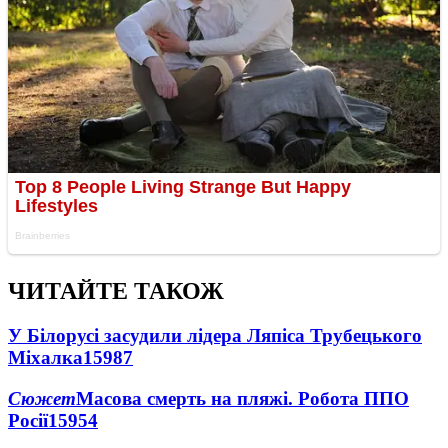
ЧИТАЙТЕ ТАКОЖ
У Білорусі засудили лідера Ляпіса Трубецького
Міхалка
15987
Сюжет
Масова смерть на пляжі. Робота ППО
Росії
15954