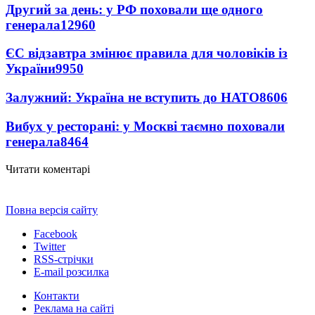
Другий за день: у РФ поховали ще одного
генерала
12960
ЄС відзавтра змінює правила для чоловіків із
України
9950
Залужний: Україна не вступить до НАТО
8606
Вибух у ресторані: у Москві таємно поховали
генерала
8464
Читати коментарі
Повна версія сайту
Facebook
Twitter
RSS-стрічки
E-mail розсилка
Контакти
Реклама на сайті