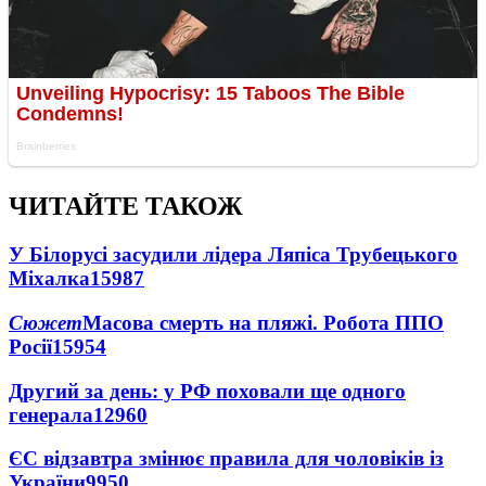
ЧИТАЙТЕ ТАКОЖ
У Білорусі засудили лідера Ляпіса Трубецького
Міхалка
15987
Сюжет
Масова смерть на пляжі. Робота ППО
Росії
15954
Другий за день: у РФ поховали ще одного
генерала
12960
ЄС відзавтра змінює правила для чоловіків із
України
9950