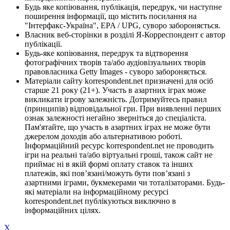
Будь яке копіювання, публікація, передрук, чи наступне
поширення інформації, що містить посилання на
"Інтерфакс-Україна", EPA / UPG, суворо забороняється.
Власник веб-сторінки в розділі Я-Корреспондент є автор
публікації.
Будь-яке копіювання, передрук та відтворення
фотографічних творів та/або аудіовізуальних творів
правовласника Getty Images - суворо забороняється.
Матеріали сайту korrespondent.net призначені для осіб
старше 21 року (21+). Участь в азартних іграх може
викликати ігрову залежність. Дотримуйтесь правил
(принципів) відповідальної гри. При виявленні перших
ознак залежності негайно зверніться до спеціаліста.
Пам'ятайте, що участь в азартних іграх не може бути
джерелом доходів або альтернативою роботі.
Інформаційний ресурс korrespondent.net не проводить
ігри на реальні та/або віртуальні гроші, також сайт не
приймає ні в якій формі оплату ставок та інших
платежів, які пов’язані/можуть бути пов’язані з
азартними іграми, букмекерами чи тоталізаторами. Будь-
які матеріали на інформаційному ресурсі
korrespondent.net публікуються виключно в
інформаційних цілях.
X