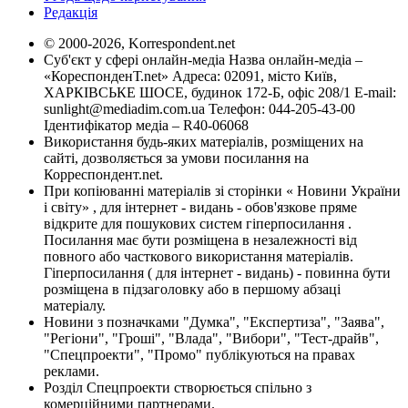
Редакція
© 2000-2026, Korrespondent.net
Суб'єкт у сфері онлайн-медіа Назва онлайн-медіа –
«КореспонденТ.net» Адреса: 02091, місто Київ,
ХАРКІВСЬКЕ ШОСЕ, будинок 172-Б, офіс 208/1 E-mail:
sunlight@mediadim.com.ua
Телефон: 044-205-43-00
Ідентифікатор медіа – R40-06068
Використання будь-яких матеріалів, розміщених на
сайті, дозволяється за умови посилання на
Корреспондент.net.
При копіюванні матеріалів зі сторінки « Новини України
і світу» , для інтернет - видань - обов'язкове пряме
відкрите для пошукових систем гіперпосилання .
Посилання має бути розміщена в незалежності від
повного або часткового використання матеріалів.
Гіперпосилання ( для інтернет - видань) - повинна бути
розміщена в підзаголовку або в першому абзаці
матеріалу.
Новини з позначками "Думка", "Експертиза", "Заява",
"Регіони", "Гроші", "Влада", "Вибори", "Тест-драйв",
"Спецпроекти", "Промо" публікуються на правах
реклами.
Розділ Спецпроекти створюється спільно з
комерційними партнерами.