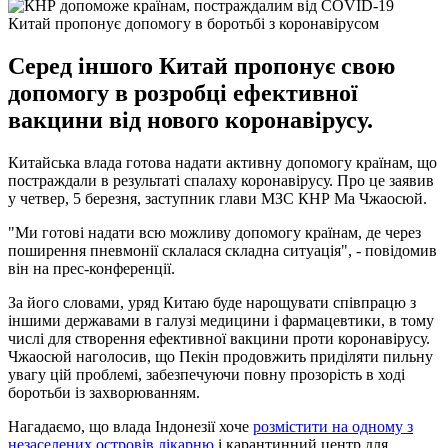
Китай пропонує допомогу в боротьбі з коронавірусом
Серед іншого Китай пропонує свою
допомогу в розробці ефективної
вакцини від нового коронавірусу.
Китайська влада готова надати активну допомогу країнам, що
постраждали в результаті спалаху коронавірусу. Про це заявив
у четвер, 5 березня, заступник глави МЗС КНР Ма Чжаосюй.
"Ми готові надати всю можливу допомогу країнам, де через
поширення пневмонії склалася складна ситуація", - повідомив
він на прес-конференції.
За його словами, уряд Китаю буде нарощувати співпрацю з
іншими державами в галузі медицини і фармацевтики, в тому
числі для створення ефективної вакцини проти коронавірусу.
Чжаосюй наголосив, що Пекін продовжить приділяти пильну
увагу цій проблемі, забезпечуючи повну прозорість в ході
боротьби із захворюванням.
Нагадаємо, що влада Індонезії хоче
розмістити на одному з
незаселених островів лікарню
і карантинний центр для