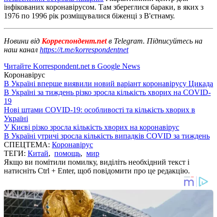
інфікованих коронавірусом. Там збереглися бараки, в яких з
1976 по 1996 рік розміщувалися біженці з В'єтнаму.
Новини від
Корреспондент.net
в Telegram. Підписуйтесь на
наш канал
https://t.me/korrespondentnet
Читайте Korrespondent.net в Google News
Коронавірус
В Україні вперше виявили новий варіант коронавірусу Цикада
В Україні за тиждень різко зросла кількість хворих на COVID-
19
Нові штами COVID-19: особливості та кількість хворих в
Україні
У Києві різко зросла кількість хворих на коронавірус
В Україні утричі зросла кількість випадків COVID за тиждень
СПЕЦТЕМА:
Коронавірус
ТЕГИ:
Китай
,
помощь
,
мир
Якщо ви помітили помилку, виділіть необхідний текст і
натисніть Ctrl + Enter, щоб повідомити про це редакцію.