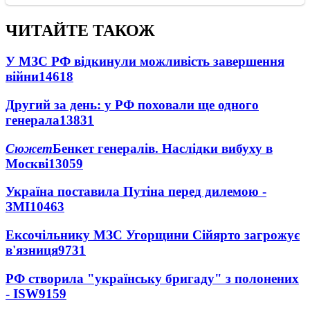
ЧИТАЙТЕ ТАКОЖ
У МЗС РФ відкинули можливість завершення
війни
14618
Другий за день: у РФ поховали ще одного
генерала
13831
Сюжет
Бенкет генералів. Наслідки вибуху в
Москві
13059
Україна поставила Путіна перед дилемою -
ЗМІ
10463
Ексочільнику МЗС Угорщини Сійярто загрожує
в'язниця
9731
РФ створила "українську бригаду" з полонених
- ISW
9159