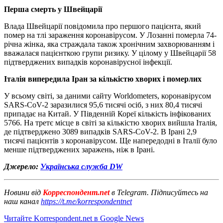
Перша смерть у Швейцарії
Влада Швейцарії повідомила про першого пацієнта, який
помер на тлі зараження коронавірусом. У Лозанні померла 74-
річна жінка, яка страждала також хронічним захворюванням і
вважалася пацієнткою групи ризику. У цілому у Швейцарії 58
підтверджених випадків коронавірусної інфекції.
Італія випередила Іран за кількістю хворих і померлих
У всьому світі, за даними сайту Worldometers, коронавірусом
SARS-CoV-2 заразилися 95,6 тисячі осіб, з них 80,4 тисячі
припадає на Китай. У Південній Кореї кількість інфікованих
5766. На третє місце в світі за кількістю хворих вийшла Італія,
де підтверджено 3089 випадків SARS-CoV-2. В Ірані 2,9
тисячі пацієнтів з коронавірусом. Ще напередодні в Італії було
менше підтверджених заражень, ніж в Ірані.
Джерело:
Українська служба DW
Новини від
Корреспондент.net
в Telegram. Підписуйтесь на
наш канал
https://t.me/korrespondentnet
Читайте Korrespondent.net в Google News