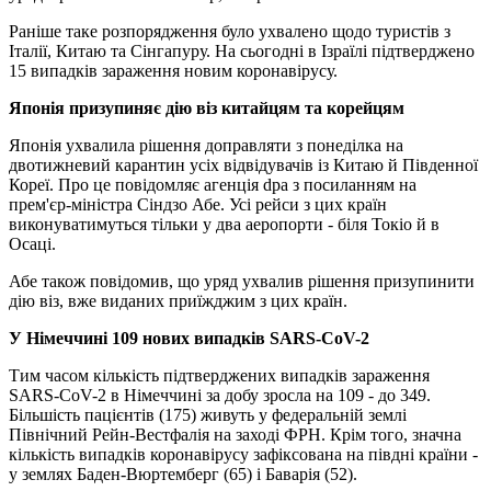
Раніше таке розпорядження було ухвалено щодо туристів з
Італії, Китаю та Сінгапуру. На сьогодні в Ізраїлі підтверджено
15 випадків зараження новим коронавірусу.
Японія призупиняє дію віз китайцям та корейцям
Японія ухвалила рішення доправляти з понеділка на
двотижневий карантин усіх відвідувачів із Китаю й Південної
Кореї. Про це повідомляє агенція dpa з посиланням на
прем'єр-міністра Сіндзо Абе. Усі рейси з цих країн
виконуватимуться тільки у два аеропорти - біля Токіо й в
Осаці.
Абе також повідомив, що уряд ухвалив рішення призупинити
дію віз, вже виданих приїжджим з цих країн.
У Німеччині 109 нових випадків SARS-CoV-2
Тим часом кількість підтверджених випадків зараження
SARS-CoV-2 в Німеччині за добу зросла на 109 - до 349.
Більшість пацієнтів (175) живуть у федеральній землі
Північний Рейн-Вестфалія на заході ФРН. Крім того, значна
кількість випадків коронавірусу зафіксована на півдні країни -
у землях Баден-Вюртемберг (65) і Баварія (52).