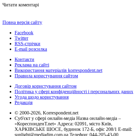
Читати коментарі
Повна версія сайту
Facebook
Twitter
RSS-стрічки
E-mail розсилка
Контакти
Реклама на сайті
Використання матеріалів korrespondent.net
Правила користування сайтом
Договір користування сайтом
Політика у сфері конфіденційності і персональних даних
Угода щодо користування
Редакція
© 2000-2026, Korrespondent.net
Суб'єкт у сфері онлайн-медіа Назва онлайн-медіа –
«КореспонденТ.net» Адреса: 02091, місто Київ,
ХАРКІВСЬКЕ ШОСЕ, будинок 172-Б, офіс 208/1 E-mail:
sunlight@mediadim.com.ua
Телефон: 044-205-43-00