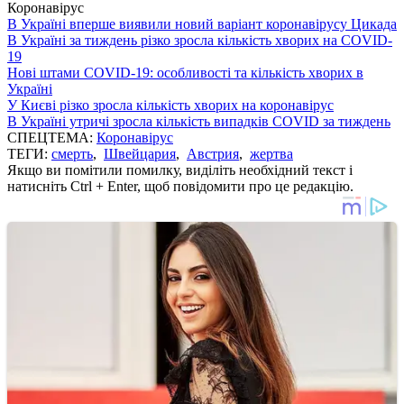
Коронавірус
В Україні вперше виявили новий варіант коронавірусу Цикада
В Україні за тиждень різко зросла кількість хворих на COVID-
19
Нові штами COVID-19: особливості та кількість хворих в
Україні
У Києві різко зросла кількість хворих на коронавірус
В Україні утричі зросла кількість випадків COVID за тиждень
СПЕЦТЕМА:
Коронавірус
ТЕГИ:
смерть
,
Швейцария
,
Австрия
,
жертва
Якщо ви помітили помилку, виділіть необхідний текст і
натисніть Ctrl + Enter, щоб повідомити про це редакцію.