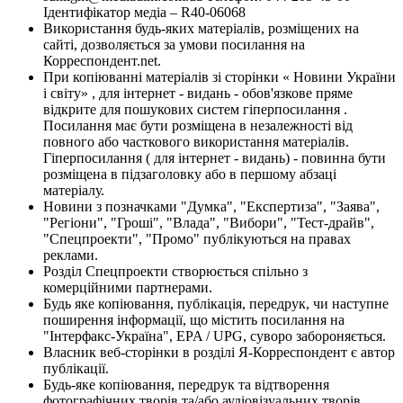
Ідентифікатор медіа – R40-06068
Використання будь-яких матеріалів, розміщених на
сайті, дозволяється за умови посилання на
Корреспондент.net.
При копіюванні матеріалів зі сторінки « Новини України
і світу» , для інтернет - видань - обов'язкове пряме
відкрите для пошукових систем гіперпосилання .
Посилання має бути розміщена в незалежності від
повного або часткового використання матеріалів.
Гіперпосилання ( для інтернет - видань) - повинна бути
розміщена в підзаголовку або в першому абзаці
матеріалу.
Новини з позначками "Думка", "Експертиза", "Заява",
"Регіони", "Гроші", "Влада", "Вибори", "Тест-драйв",
"Спецпроекти", "Промо" публікуються на правах
реклами.
Розділ Спецпроекти створюється спільно з
комерційними партнерами.
Будь яке копіювання, публікація, передрук, чи наступне
поширення інформації, що містить посилання на
"Інтерфакс-Україна", EPA / UPG, суворо забороняється.
Власник веб-сторінки в розділі Я-Корреспондент є автор
публікації.
Будь-яке копіювання, передрук та відтворення
фотографічних творів та/або аудіовізуальних творів