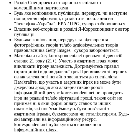
Розділ Спецпроекти створюється спільно з
комерційними партнерами.
Будь яке копіювання, публікація, передрук, чи наступне
поширення інформації, що містить посилання на
"Інтерфакс-Україна", EPA / UPG, суворо забороняється.
Власник веб-сторінки в розділі Я-Корреспондент є автор
публікації.
Будь-яке копіювання, передрук та відтворення
фотографічних творів та/або аудіовізуальних творів
правовласника Getty Images - суворо забороняється.
Матеріали сайту korrespondent.net призначені для осіб
старше 21 року (21+). Участь в азартних іграх може
викликати ігрову залежність. Дотримуйтесь правил
(принципів) відповідальної гри. При виявленні перших
ознак залежності негайно зверніться до спеціаліста.
Пам'ятайте, що участь в азартних іграх не може бути
джерелом доходів або альтернативою роботі.
Інформаційний ресурс korrespondent.net не проводить
ігри на реальні та/або віртуальні гроші, також сайт не
приймає ні в якій формі оплату ставок та інших
платежів, які пов’язані/можуть бути пов’язані з
азартними іграми, букмекерами чи тоталізаторами. Будь-
які матеріали на інформаційному ресурсі
korrespondent.net публікуються виключно в
інформаційних цілях.