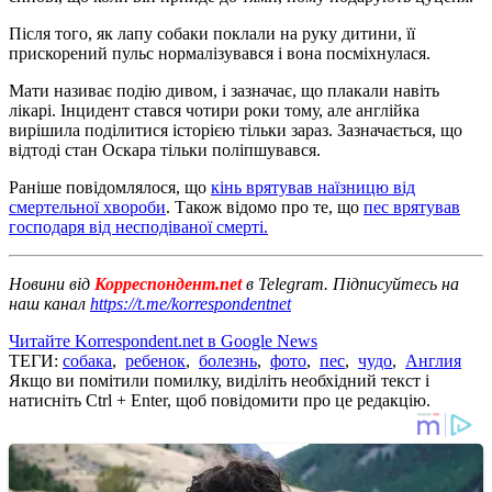
Після того, як лапу собаки поклали на руку дитини, її
прискорений пульс нормалізувався і вона посміхнулася.
Мати називає подію дивом, і зазначає, що плакали навіть
лікарі. Інцидент стався чотири роки тому, але англійка
вирішила поділитися історією тільки зараз. Зазначається, що
відтоді стан Оскара тільки поліпшувався.
Раніше повідомлялося, що
кінь врятував наїзницю від
смертельної хвороби
. Також відомо про те, що
пес врятував
господаря від несподіваної смерті.
Новини від
Корреспондент.net
в Telegram. Підписуйтесь на
наш канал
https://t.me/korrespondentnet
Читайте Korrespondent.net в Google News
ТЕГИ:
собака
,
ребенок
,
болезнь
,
фото
,
пес
,
чудо
,
Англия
Якщо ви помітили помилку, виділіть необхідний текст і
натисніть Ctrl + Enter, щоб повідомити про це редакцію.