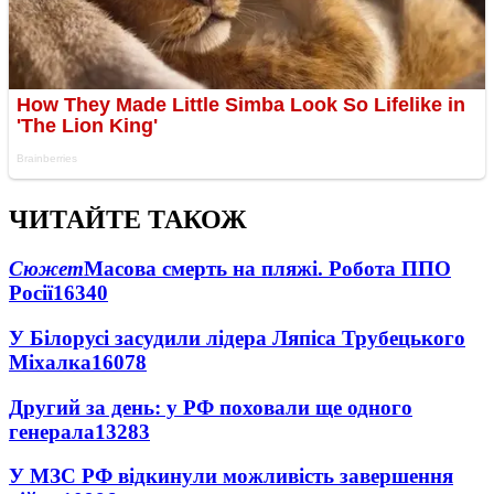
ЧИТАЙТЕ ТАКОЖ
Сюжет
Масова смерть на пляжі. Робота ППО
Росії
16340
У Білорусі засудили лідера Ляпіса Трубецького
Міхалка
16078
Другий за день: у РФ поховали ще одного
генерала
13283
У МЗС РФ відкинули можливість завершення