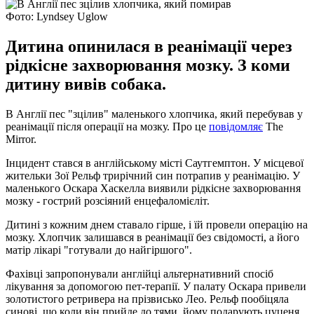
Фото: Lyndsey Uglow
Дитина опинилася в реанімації через
рідкісне захворювання мозку. З коми
дитину вивів собака.
В Англії пес "зцілив" маленького хлопчика, який перебував у
реанімації після операції на мозку. Про це
повідомляє
The
Mirror.
Інцидент стався в англійському місті Саутгемптон. У місцевої
жительки Зої Рельф трирічний син потрапив у реанімацію. У
маленького Оскара Хаскелла виявили рідкісне захворювання
мозку - гострий розсіяний енцефаломієліт.
Дитині з кожним днем ​​ставало гірше, і їй провели операцію на
мозку. Хлопчик залишався в реанімації без свідомості, а його
матір лікарі "готували до найгіршого".
Фахівці запропонували англійці альтернативний спосіб
лікування за допомогою пет-терапії. У палату Оскара привели
золотистого ретривера на прізвисько Лео. Рельф пообіцяла
синові, що коли він прийде до тями, йому подарують цуценя.