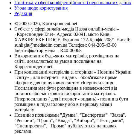
Політика у сфері конфіденційності і персональних даних
Угода щодо користування
Редакція
© 2000-2026, Korrespondent.net
Суб'єкт у сфері онлайн-медіа Назва онлайн-медіа –
«КореспонденТ.net» Адреса: 02091, місто Київ,
ХАРКІВСЬКЕ ШОСЕ, будинок 172-Б, офіс 208/1 E-mail:
sunlight@mediadim.com.ua
Телефон: 044-205-43-00
Ідентифікатор медіа – R40-06068
Використання будь-яких матеріалів, розміщених на
сайті, дозволяється за умови посилання на
Корреспондент.net.
При копіюванні матеріалів зі сторінки « Новини України
і світу» , для інтернет - видань - обов'язкове пряме
відкрите для пошукових систем гіперпосилання .
Посилання має бути розміщена в незалежності від
повного або часткового використання матеріалів.
Гіперпосилання ( для інтернет - видань) - повинна бути
розміщена в підзаголовку або в першому абзаці
матеріалу.
Новини з позначками "Думка", "Експертиза", "Заява",
"Регіони", "Гроші", "Влада", "Вибори", "Тест-драйв",
"Спецпроекти", "Промо" публікуються на правах
реклами.