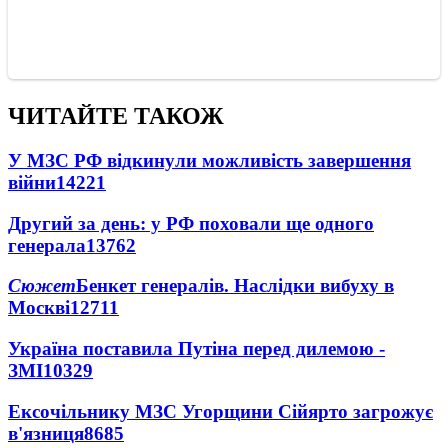
ЧИТАЙТЕ ТАКОЖ
У МЗС РФ відкинули можливість завершення
війни
14221
Другий за день: у РФ поховали ще одного
генерала
13762
Сюжет
Бенкет генералів. Наслідки вибуху в
Москві
12711
Україна поставила Путіна перед дилемою -
ЗМІ
10329
Ексочільнику МЗС Угорщини Сійярто загрожує
в'язниця
8685