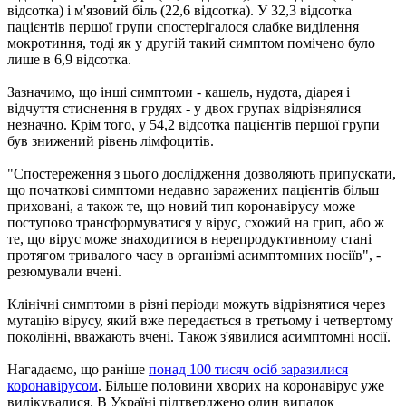
відсотка) і м'язовий біль (22,6 відсотка). У 32,3 відсотка
пацієнтів першої групи спостерігалося слабке виділення
мокротиння, тоді як у другій такий симптом помічено було
лише в 6,9 відсотка.
Зазначимо, що інші симптоми - кашель, нудота, діарея і
відчуття стиснення в грудях - у двох групах відрізнялися
незначно. Крім того, у 54,2 відсотка пацієнтів першої групи
був знижений рівень лімфоцитів.
"Спостереження з цього дослідження дозволяють припускати,
що початкові симптоми недавно заражених пацієнтів більш
приховані, а також те, що новий тип коронавірусу може
поступово трансформуватися у вірус, схожий на грип, або ж
те, що вірус може знаходитися в нерепродуктивному стані
протягом тривалого часу в організмі асимптомних носіїв", -
резюмували вчені.
Клінічні симптоми в різні періоди можуть відрізнятися через
мутацію вірусу, який вже передається в третьому і четвертому
поколінні, вважають вчені. Також з'явилися асимптомні носії.
Нагадаємо, що раніше
понад 100 тисяч осіб заразилися
коронавірусом
. Більше половини хворих на коронавірус уже
вилікувалися. В Україні підтверджено один випадок