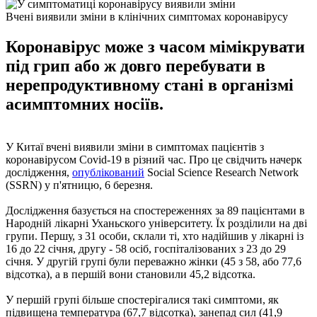
Вчені виявили зміни в клінічних симптомах коронавірусу
Коронавірус може з часом мімікрувати
під грип або ж довго перебувати в
нерепродуктивному стані в організмі
асимптомних носіїв.
У Китаї вчені виявили зміни в симптомах пацієнтів з
коронавірусом Covid-19 в різний час. Про це свідчить начерк
дослідження,
опублікований
Social Science Research Network
(SSRN) у п'ятницю, 6 березня.
Дослідження базується на спостереженнях за 89 пацієнтами в
Народній лікарні Уханьского університету. Їх розділили на дві
групи. Першу, з 31 особи, склали ті, хто надійшив у лікарні із
16 до 22 січня, другу - 58 осіб, госпіталізованих з 23 до 29
січня. У другій групі були переважно жінки (45 з 58, або 77,6
відсотка), а в першій вони становили 45,2 відсотка.
У першій групі більше спостерігалися такі симптоми, як
підвищена температура (67,7 відсотка), занепад сил (41,9