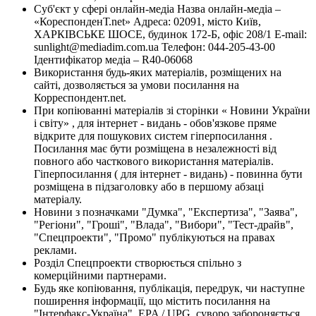
Суб'єкт у сфері онлайн-медіа Назва онлайн-медіа –
«КореспонденТ.net» Адреса: 02091, місто Київ,
ХАРКІВСЬКЕ ШОСЕ, будинок 172-Б, офіс 208/1 E-mail:
sunlight@mediadim.com.ua
Телефон: 044-205-43-00
Ідентифікатор медіа – R40-06068
Використання будь-яких матеріалів, розміщених на
сайті, дозволяється за умови посилання на
Корреспондент.net.
При копіюванні матеріалів зі сторінки « Новини України
і світу» , для інтернет - видань - обов'язкове пряме
відкрите для пошукових систем гіперпосилання .
Посилання має бути розміщена в незалежності від
повного або часткового використання матеріалів.
Гіперпосилання ( для інтернет - видань) - повинна бути
розміщена в підзаголовку або в першому абзаці
матеріалу.
Новини з позначками "Думка", "Експертиза", "Заява",
"Регіони", "Гроші", "Влада", "Вибори", "Тест-драйв",
"Спецпроекти", "Промо" публікуються на правах
реклами.
Розділ Спецпроекти створюється спільно з
комерційними партнерами.
Будь яке копіювання, публікація, передрук, чи наступне
поширення інформації, що містить посилання на
"Інтерфакс-Україна", EPA / UPG, суворо забороняється.