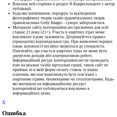
Власник веб-сторінки в розділі Я-Корреспондент є автор
публікації.
Будь-яке копіювання, передрук та відтворення
фотографічних творів та/або аудіовізуальних творів
правовласника Getty Images - суворо забороняється.
Матеріали сайту korrespondent.net призначені для осіб
старше 21 року (21+). Участь в азартних іграх може
викликати ігрову залежність. Дотримуйтесь правил
(принципів) відповідальної гри. При виявленні перших
ознак залежності негайно зверніться до спеціаліста.
Пам'ятайте, що участь в азартних іграх не може бути
джерелом доходів або альтернативою роботі.
Інформаційний ресурс korrespondent.net не проводить
ігри на реальні та/або віртуальні гроші, також сайт не
приймає ні в якій формі оплату ставок та інших
платежів, які пов’язані/можуть бути пов’язані з
азартними іграми, букмекерами чи тоталізаторами. Будь-
які матеріали на інформаційному ресурсі
korrespondent.net публікуються виключно в
інформаційних цілях.
X
Ошибка