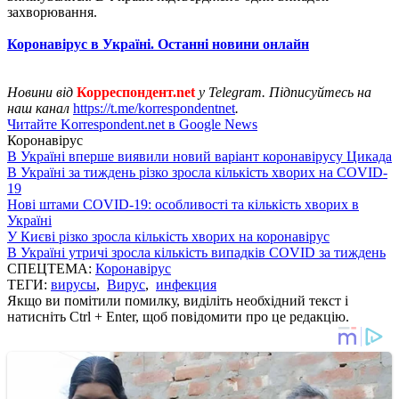
захворювання.
Коронавірус в Україні. Останні новини онлайн
Новини від
Корреспондент.net
у Telegram. Підписуйтесь на
наш канал
https://t.me/korrespondentnet
.
Читайте Korrespondent.net в Google News
Коронавірус
В Україні вперше виявили новий варіант коронавірусу Цикада
В Україні за тиждень різко зросла кількість хворих на COVID-
19
Нові штами COVID-19: особливості та кількість хворих в
Україні
У Києві різко зросла кількість хворих на коронавірус
В Україні утричі зросла кількість випадків COVID за тиждень
СПЕЦТЕМА:
Коронавірус
ТЕГИ:
вирусы
,
Вирус
,
инфекция
Якщо ви помітили помилку, виділіть необхідний текст і
натисніть Ctrl + Enter, щоб повідомити про це редакцію.