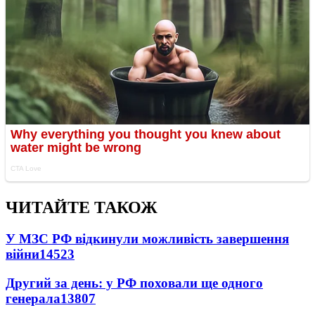
ЧИТАЙТЕ ТАКОЖ
У МЗС РФ відкинули можливість завершення
війни
14523
Другий за день: у РФ поховали ще одного
генерала
13807