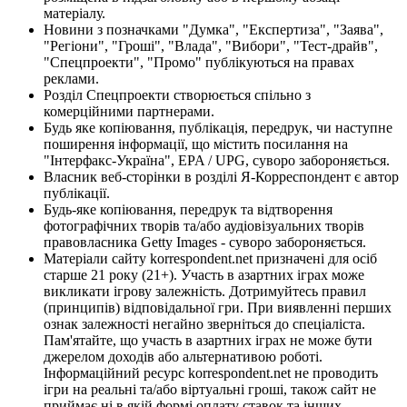
матеріалу.
Новини з позначками "Думка", "Експертиза", "Заява",
"Регіони", "Гроші", "Влада", "Вибори", "Тест-драйв",
"Спецпроекти", "Промо" публікуються на правах
реклами.
Розділ Спецпроекти створюється спільно з
комерційними партнерами.
Будь яке копіювання, публікація, передрук, чи наступне
поширення інформації, що містить посилання на
"Інтерфакс-Україна", EPA / UPG, суворо забороняється.
Власник веб-сторінки в розділі Я-Корреспондент є автор
публікації.
Будь-яке копіювання, передрук та відтворення
фотографічних творів та/або аудіовізуальних творів
правовласника Getty Images - суворо забороняється.
Матеріали сайту korrespondent.net призначені для осіб
старше 21 року (21+). Участь в азартних іграх може
викликати ігрову залежність. Дотримуйтесь правил
(принципів) відповідальної гри. При виявленні перших
ознак залежності негайно зверніться до спеціаліста.
Пам'ятайте, що участь в азартних іграх не може бути
джерелом доходів або альтернативою роботі.
Інформаційний ресурс korrespondent.net не проводить
ігри на реальні та/або віртуальні гроші, також сайт не
приймає ні в якій формі оплату ставок та інших