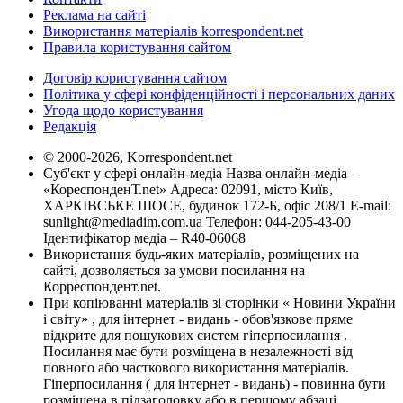
Реклама на сайті
Використання матеріалів korrespondent.net
Правила користування сайтом
Договір користування сайтом
Політика у сфері конфіденційності і персональних даних
Угода щодо користування
Редакція
© 2000-2026, Korrespondent.net
Суб'єкт у сфері онлайн-медіа Назва онлайн-медіа –
«КореспонденТ.net» Адреса: 02091, місто Київ,
ХАРКІВСЬКЕ ШОСЕ, будинок 172-Б, офіс 208/1 E-mail:
sunlight@mediadim.com.ua
Телефон: 044-205-43-00
Ідентифікатор медіа – R40-06068
Використання будь-яких матеріалів, розміщених на
сайті, дозволяється за умови посилання на
Корреспондент.net.
При копіюванні матеріалів зі сторінки « Новини України
і світу» , для інтернет - видань - обов'язкове пряме
відкрите для пошукових систем гіперпосилання .
Посилання має бути розміщена в незалежності від
повного або часткового використання матеріалів.
Гіперпосилання ( для інтернет - видань) - повинна бути
розміщена в підзаголовку або в першому абзаці