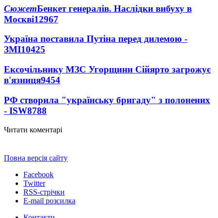
Сюжет
Бенкет генералів. Наслідки вибуху в
Москві
12967
Україна поставила Путіна перед дилемою -
ЗМІ
10425
Ексочільнику МЗС Угорщини Сійярто загрожує
в'язниця
9454
РФ створила "українську бригаду" з полонених
- ISW
8788
Читати коментарі
Повна версія сайту
Facebook
Twitter
RSS-стрічки
E-mail розсилка
Контакти