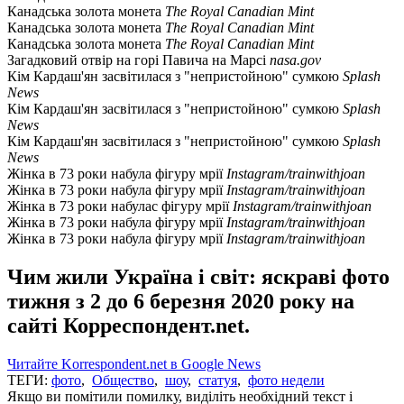
Канадська золота монета
The Royal Canadian Mint
Канадська золота монета
The Royal Canadian Mint
Канадська золота монета
The Royal Canadian Mint
Загадковий отвір на горі Павича на Марсі
nasa.gov
Кім Кардаш'ян засвітилася з "непристойною" сумкою
Splash
News
Кім Кардаш'ян засвітилася з "непристойною" сумкою
Splash
News
Кім Кардаш'ян засвітилася з "непристойною" сумкою
Splash
News
Жінка в 73 роки набула фігуру мрії
Instagram/trainwithjoan
Жінка в 73 роки набула фігуру мрії
Instagram/trainwithjoan
Жінка в 73 роки набулас фігуру мрії
Instagram/trainwithjoan
Жінка в 73 роки набула фігуру мрії
Instagram/trainwithjoan
Жінка в 73 роки набула фігуру мрії
Instagram/trainwithjoan
Чим жили Україна і світ: яскраві фото
тижня з 2 до 6 березня 2020 року на
сайті Корреспондент.net.
Читайте Korrespondent.net в Google News
ТЕГИ:
фото
,
Общество
,
шоу
,
статуя
,
фото недели
Якщо ви помітили помилку, виділіть необхідний текст і