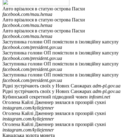
Авто врізалося в статую острова Пасхи
facebook.com/mau.henua
Авто врізалося в статую острова Пасхи
facebook.com/mau.henua
Авто врізалося в статую острова Пасхи
facebook.com/mau.henua
Заступника голови ОП помістили в ізоляційну капсулу
facebook.com/president.gov.ua
Заступника голови ОП помістили в ізоляційну капсулу
facebook.com/president.gov.ua
Заступника голови ОП помістили в ізоляційну капсулу
facebook.com/president.gov.ua
Заступника голови ОП помістили в ізоляційну капсулу
facebook.com/president.gov.ua
Рідні зустрічають своїх у Нових Санжарах
adm-pl.gov.ua
Рідні зустрічають своїх у Нових Санжарах
adm-pl.gov.ua
Кубинський секретний підводний човен
infosmi.net
Оголена Кайлі Дженнер знялася в прозорій сукні
instagram.com/kyliejenner
Оголена Кайлі Дженнер знялася в прозорій сукні
instagram.com/kyliejenner
Оголена Кайлі Дженнер знялася в прозорій сукні
instagram.com/kyliejenner
Канадська золота монета