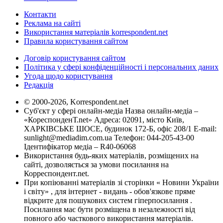
Контакти
Реклама на сайті
Використання матеріалів korrespondent.net
Правила користування сайтом
Договір користування сайтом
Політика у сфері конфіденційності і персональних даних
Угода щодо користування
Редакція
© 2000-2026, Korrespondent.net
Суб'єкт у сфері онлайн-медіа Назва онлайн-медіа –
«КореспонденТ.net» Адреса: 02091, місто Київ,
ХАРКІВСЬКЕ ШОСЕ, будинок 172-Б, офіс 208/1 E-mail:
sunlight@mediadim.com.ua
Телефон: 044-205-43-00
Ідентифікатор медіа – R40-06068
Використання будь-яких матеріалів, розміщених на
сайті, дозволяється за умови посилання на
Корреспондент.net.
При копіюванні матеріалів зі сторінки « Новини України
і світу» , для інтернет - видань - обов'язкове пряме
відкрите для пошукових систем гіперпосилання .
Посилання має бути розміщена в незалежності від
повного або часткового використання матеріалів.