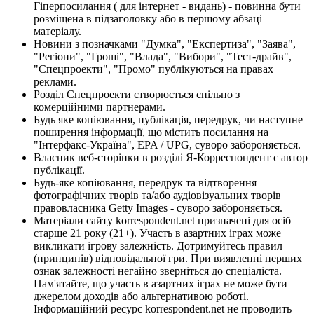
Гіперпосилання ( для інтернет - видань) - повинна бути
розміщена в підзаголовку або в першому абзаці
матеріалу.
Новини з позначками "Думка", "Експертиза", "Заява",
"Регіони", "Гроші", "Влада", "Вибори", "Тест-драйв",
"Спецпроекти", "Промо" публікуються на правах
реклами.
Розділ Спецпроекти створюється спільно з
комерційними партнерами.
Будь яке копіювання, публікація, передрук, чи наступне
поширення інформації, що містить посилання на
"Інтерфакс-Україна", EPA / UPG, суворо забороняється.
Власник веб-сторінки в розділі Я-Корреспондент є автор
публікації.
Будь-яке копіювання, передрук та відтворення
фотографічних творів та/або аудіовізуальних творів
правовласника Getty Images - суворо забороняється.
Матеріали сайту korrespondent.net призначені для осіб
старше 21 року (21+). Участь в азартних іграх може
викликати ігрову залежність. Дотримуйтесь правил
(принципів) відповідальної гри. При виявленні перших
ознак залежності негайно зверніться до спеціаліста.
Пам'ятайте, що участь в азартних іграх не може бути
джерелом доходів або альтернативою роботі.
Інформаційний ресурс korrespondent.net не проводить