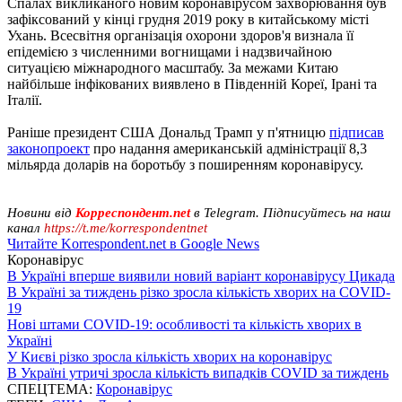
Спалах викликаного новим коронавірусом захворювання був
зафіксований у кінці грудня 2019 року в китайському місті
Ухань. Всесвітня організація охорони здоров'я визнала її
епідемією з численними вогнищами і надзвичайною
ситуацією міжнародного масштабу. За межами Китаю
найбільше інфікованих виявлено в Південній Кореї, Ірані та
Італії.
Раніше президент США Дональд Трамп у п'ятницю
підписав
законопроект
про надання американській адміністрації 8,3
мільярда доларів на боротьбу з поширенням коронавірусу.
Новини від
Корреспондент.net
в Telegram. Підписуйтесь на наш
канал
https://t.me/korrespondentnet
Читайте Korrespondent.net в Google News
Коронавірус
В Україні вперше виявили новий варіант коронавірусу Цикада
В Україні за тиждень різко зросла кількість хворих на COVID-
19
Нові штами COVID-19: особливості та кількість хворих в
Україні
У Києві різко зросла кількість хворих на коронавірус
В Україні утричі зросла кількість випадків COVID за тиждень
СПЕЦТЕМА:
Коронавірус