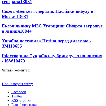
генерала
13931
Сюжет
Бенкет генералів. Наслідки вибуху в
Москві
13631
Ексочільнику МЗС Угорщини Сійярто загрожує
в'язниця
10844
Україна поставила Путіна перед дилемою -
ЗМІ
10655
РФ створила "українську бригаду" з полонених
- ISW
10473
Читати коментарі
Повна версія сайту
Facebook
Twitter
RSS-стрічки
E-mail розсилка