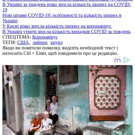
В Україні за тиждень різко зросла кількість хворих на COVID-
19
Нові штами COVID-19: особливості та кількість хворих в
Україні
У Києві різко зросла кількість хворих на коронавірус
В Україні утричі зросла кількість випадків COVID за тиждень
СПЕЦТЕМА:
Коронавірус
ТЕГИ:
США
,
лайнер
,
круиз
Якщо ви помітили помилку, виділіть необхідний текст і
натисніть Ctrl + Enter, щоб повідомити про це редакцію.