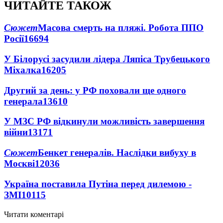
ЧИТАЙТЕ ТАКОЖ
Сюжет
Масова смерть на пляжі. Робота ППО
Росії
16694
У Білорусі засудили лідера Ляпіса Трубецького
Міхалка
16205
Другий за день: у РФ поховали ще одного
генерала
13610
У МЗС РФ відкинули можливість завершення
війни
13171
Сюжет
Бенкет генералів. Наслідки вибуху в
Москві
12036
Україна поставила Путіна перед дилемою -
ЗМІ
10115
Читати коментарі