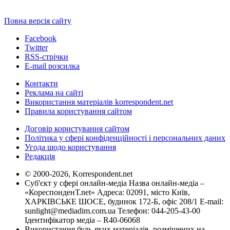
Повна версія сайту
Facebook
Twitter
RSS-стрічки
E-mail розсилка
Контакти
Реклама на сайті
Використання матеріалів korrespondent.net
Правила користування сайтом
Договір користування сайтом
Політика у сфері конфіденційності і персональних даних
Угода щодо користування
Редакція
© 2000-2026, Korrespondent.net
Суб'єкт у сфері онлайн-медіа Назва онлайн-медіа –
«КореспонденТ.net» Адреса: 02091, місто Київ,
ХАРКІВСЬКЕ ШОСЕ, будинок 172-Б, офіс 208/1 E-mail:
sunlight@mediadim.com.ua
Телефон: 044-205-43-00
Ідентифікатор медіа – R40-06068
Використання будь-яких матеріалів, розміщених на