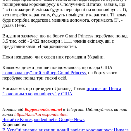
поширенням коронавірусу в Сполучених Штатах, заявив, що
"всі пасажири й екіпаж будуть перевірені на коронавірус ... Ті,
хто потребує карантину, будуть поміщені у карантин. Ті, кому
буде потрібна додаткова медична допомога, отримають її", -
додав Пенс.
Видання зазначає, що на борту Grand Princess перебуває понад
3,5 тис. осіб - 2422 пасажири і 1111 членів екіпажу, які є
представниками 54 національностей.
Поки невідомо, чи є серед них громадяни України.
Кількома днями раніше повідомлялося, що влада США
ізолювала круїзний лайнер Grand Princess
, на борту якого
перебуває понад три тисячі осіб.
Нагадаємо, що президент Дональд Трамп
призначив Пенса
"головним з коронавірусу" у США
.
Новини від
Корреспондент.net
в Telegram. Підписуйтесь на наш
канал
https://t.me/korrespondentnet
Читайте Korrespondent.net в Google News
Коронавірус
В Україні вперше виявили новий варіант коронавірусу Цикада