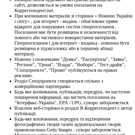
сайті, дозволяється за умови посилання на
Корреспондент.net.
При копіюванні матеріалів зі сторінки « Новини України
і світу» , для інтернет - видань - обов'язкове пряме
відкрите для пошукових систем гіперпосилання .
Посилання має бути розміщена в незалежності від
повного або часткового використання матеріалів.
Гіперпосилання ( для інтернет - видань) - повинна бути
розміщена в підзаголовку або в першому абзаці
матеріалу.
Новини з позначками "Думка", "Експертиза", "Заява",
"Регіони", "Гроші", "Влада", "Вибори", "Тест-драйв",
"Спецпроекти", "Промо" публікуються на правах
реклами.
Розділ Спецпроекти створюється спільно з
комерційними партнерами.
Будь яке копіювання, публікація, передрук, чи наступне
поширення інформації, що містить посилання на
"Інтерфакс-Україна", EPA / UPG, суворо забороняється.
Власник веб-сторінки в розділі Я-Корреспондент є автор
публікації.
Будь-яке копіювання, передрук та відтворення
фотографічних творів та/або аудіовізуальних творів
правовласника Getty Images - суворо забороняється.