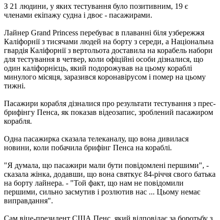
З 21 людини, у яких тестування було позитивним, 19 є
членами екіпажу судна і двоє - пасажирами.
Лайнер Grand Princess перебуває в плаванні біля узбережжя
Каліфорнії з тисячами людей на борту з середи, а Національна
гвардія Каліфорнії з вертольота доставила на корабель набори
для тестування в четвер, коли офіційні особи дізналися, що
один каліфорнієць, який подорожував на цьому кораблі
минулого місяця, заразився коронавірусом і помер на цьому
тижні.
Пасажири корабля дізналися про результати тестування з прес-
брифінгу Пенса, як показав відеозапис, зроблений пасажиром
корабля.
Одна пасажирка сказала телеканалу, що вона дивилася
новини, коли побачила брифінг Пенса на кораблі.
"Я думала, що пасажири мали бути повідомлені першими", -
сказала жінка, додавши, що вона святкує 84-річчя свого батька
на борту лайнера. - "Той факт, що нам не повідомили
першими, сильно засмутив і розлютив нас ... Цьому немає
виправдання".
Сам віце-президент США Пенс, який відповідає за боротьбу з