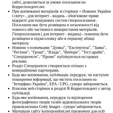
сайті, дозволяється за умови посилання на
Корреспондент.net.
При копіюванні матеріалів зі сторінки « Новини України
і світу» , для інтернет - видань - обов'язкове пряме
відкрите для пошукових систем гіперпосилання .
Посилання має бути розміщена в незалежності від
повного або часткового використання матеріалів.
Гіперпосилання ( для інтернет - видань) - повинна бути
розміщена в підзаголовку або в першому абзаці
матеріалу.
Новини з позначками "Думка", "Експертиза", "Заява",
"Регіони", "Гроші", "Влада", "Вибори", "Тест-драйв",
"Спецпроекти", "Промо" публікуються на правах
реклами.
Розділ Спецпроекти створюється спільно з
комерційними партнерами.
Будь яке копіювання, публікація, передрук, чи наступне
поширення інформації, що містить посилання на
"Інтерфакс-Україна", EPA / UPG, суворо забороняється.
Власник веб-сторінки в розділі Я-Корреспондент є автор
публікації.
Будь-яке копіювання, передрук та відтворення
фотографічних творів та/або аудіовізуальних творів
правовласника Getty Images - суворо забороняється.
Матеріали сайту korrespondent.net призначені для осіб