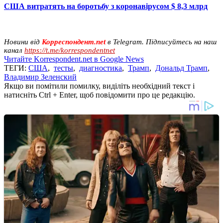
США витратять на боротьбу з коронавірусом $ 8,3 млрд
Новини від
Корреспондент.net
в Telegram. Підписуйтесь на наш
канал
https://t.me/korrespondentnet
Читайте Korrespondent.net в Google News
ТЕГИ:
США
,
тесты
,
диагностика
,
Трамп
,
Дональд Трамп
,
Владимир Зеленский
Якщо ви помітили помилку, виділіть необхідний текст і
натисніть Ctrl + Enter, щоб повідомити про це редакцію.