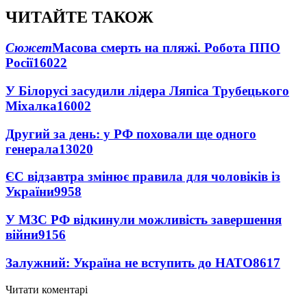
ЧИТАЙТЕ ТАКОЖ
Сюжет
Масова смерть на пляжі. Робота ППО
Росії
16022
У Білорусі засудили лідера Ляпіса Трубецького
Міхалка
16002
Другий за день: у РФ поховали ще одного
генерала
13020
ЄС відзавтра змінює правила для чоловіків із
України
9958
У МЗС РФ відкинули можливість завершення
війни
9156
Залужний: Україна не вступить до НАТО
8617
Читати коментарі