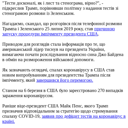
"Тести досконалі, як і лист та стенограма, вірно?", -
підкреслив Трамп, порівнявши політику з надання тестів зі
стенограмою розмови із Зеленським.
Нагадаємо, скандал, що розгорівся після телефонної розмови
Трампа і Зеленського 25 липня 2019 року, став
причиною
запуску процедури імпічменту президента США
.
Приводом для розглядів стала інформація про те, що
американський лідер тиснув на президента України,
вимагаючи почати розслідування відносно сина Джо Байдена
в обмін на розмороження військової допомоги.
Як зазначають оглядачі, спалах коронавірусу в США став
новим випробуванням для президентства Трампа після
імпічменту, який
завершився його перемогою.
Станом на 6 березня в США було зареєстровано 270 випадків
зараження коронавірусом.
Раніше віце-президент США Майк Пенс, якого Трамп
призначив відповідальним за стратегію щодо стримування
спалаху COVID-19,
заявив про дефіцит тестів на коронавірус в
країні.