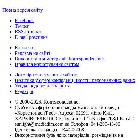
Повна версія сайту
Facebook
Twitter
RSS-стрічки
E-mail розсилка
Контакти
Реклама на сайті
Використання матеріалів korrespondent.net
Правила користування сайтом
Договір користування сайтом
Політика у сфері конфіденційності і персональних даних
Угода щодо користування
Редакція
© 2000-2026, Korrespondent.net
Суб'єкт у сфері онлайн-медіа Назва онлайн-медіа –
«КореспонденТ.net» Адреса: 02091, місто Київ,
ХАРКІВСЬКЕ ШОСЕ, будинок 172-Б, офіс 208/1 E-mail:
sunlight@mediadim.com.ua
Телефон: 044-205-43-00
Ідентифікатор медіа – R40-06068
Використання будь-яких матеріалів, розміщених на