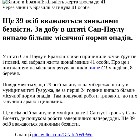
Через зливи в Бразилії загинула 41 особа
Ще 39 осіб вважаються зниклими
безвісти. За добу в штаті Сан-Паулу
випало більше місячної норми опадів.
У штаті Сан-Паулу в Бразилії зливи спричинили зсуви ґрунтів
і повені, які забрали життя щонайменше 41 особи. Про це з
посиланням на місцевих рятувальників
пише
G1
у неділю, 8
березня.
Повідомляється, що 29 осіб загинуло на узбережжі штату в
муніципалітеті Ґуаружа, де за перші 24 години випало більше
місячної норми опадів. Там пошукові роботи тривають, до них
залучили армію і цивільних.
Ще вісім осіб загинули в муніципалітеті Сантус і троє - у Сан-
Вісенті, де пошукові роботи завершилися напередодні. Ще 39
осіб вважаються зниклими безвісти.
Guarujá
pic.twitter.com/G2zJcAW0Wu