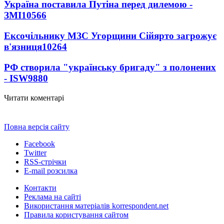
Україна поставила Путіна перед дилемою -
ЗМІ
10566
Ексочільнику МЗС Угорщини Сійярто загрожує
в'язниця
10264
РФ створила "українську бригаду" з полонених
- ISW
9880
Читати коментарі
Повна версія сайту
Facebook
Twitter
RSS-стрічки
E-mail розсилка
Контакти
Реклама на сайті
Використання матеріалів korrespondent.net
Правила користування сайтом