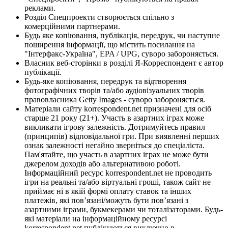
реклами.
Розділ Спецпроекти створюється спільно з
комерційними партнерами.
Будь яке копіювання, публікація, передрук, чи наступне
поширення інформації, що містить посилання на
"Інтерфакс-Україна", EPA / UPG, суворо забороняється.
Власник веб-сторінки в розділі Я-Корреспондент є автор
публікації.
Будь-яке копіювання, передрук та відтворення
фотографічних творів та/або аудіовізуальних творів
правовласника Getty Images - суворо забороняється.
Матеріали сайту korrespondent.net призначені для осіб
старше 21 року (21+). Участь в азартних іграх може
викликати ігрову залежність. Дотримуйтесь правил
(принципів) відповідальної гри. При виявленні перших
ознак залежності негайно зверніться до спеціаліста.
Пам'ятайте, що участь в азартних іграх не може бути
джерелом доходів або альтернативою роботі.
Інформаційний ресурс korrespondent.net не проводить
ігри на реальні та/або віртуальні гроші, також сайт не
приймає ні в якій формі оплату ставок та інших
платежів, які пов’язані/можуть бути пов’язані з
азартними іграми, букмекерами чи тоталізаторами. Будь-
які матеріали на інформаційному ресурсі
korrespondent.net публікуються виключно в