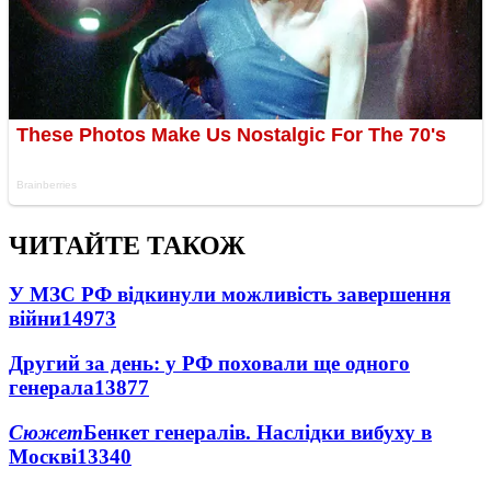
ЧИТАЙТЕ ТАКОЖ
У МЗС РФ відкинули можливість завершення
війни
14973
Другий за день: у РФ поховали ще одного
генерала
13877
Сюжет
Бенкет генералів. Наслідки вибуху в
Москві
13340