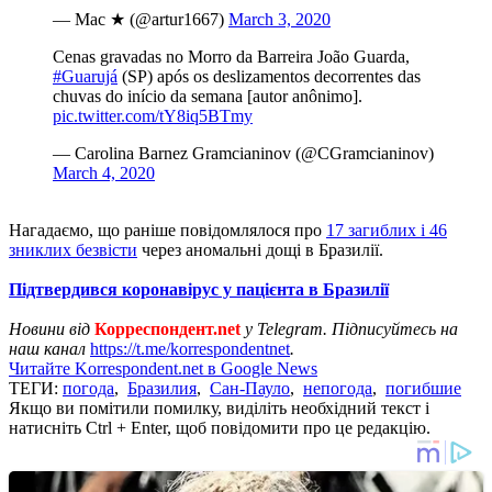
— Mac ★ (@artur1667)
March 3, 2020
Cenas gravadas no Morro da Barreira João Guarda,
#Guarujá
(SP) após os deslizamentos decorrentes das
chuvas do início da semana [autor anônimo].
pic.twitter.com/tY8iq5BTmy
— Carolina Barnez Gramcianinov (@CGramcianinov)
March 4, 2020
Нагадаємо, що раніше повідомлялося про
17 загиблих і 46
зниклих безвісти
через аномальні дощі в Бразилії.
Підтвердився коронавірус у пацієнта в Бразилії
Новини від
Корреспондент.net
у Telegram. Підписуйтесь на
наш канал
https://t.me/korrespondentnet
.
Читайте Korrespondent.net в Google News
ТЕГИ:
погода
,
Бразилия
,
Сан-Пауло
,
непогода
,
погибшие
Якщо ви помітили помилку, виділіть необхідний текст і
натисніть Ctrl + Enter, щоб повідомити про це редакцію.