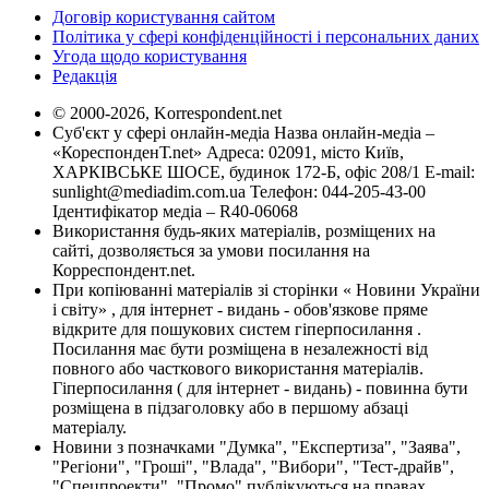
Договір користування сайтом
Політика у сфері конфіденційності і персональних даних
Угода щодо користування
Редакція
© 2000-2026, Korrespondent.net
Суб'єкт у сфері онлайн-медіа Назва онлайн-медіа –
«КореспонденТ.net» Адреса: 02091, місто Київ,
ХАРКІВСЬКЕ ШОСЕ, будинок 172-Б, офіс 208/1 E-mail:
sunlight@mediadim.com.ua
Телефон: 044-205-43-00
Ідентифікатор медіа – R40-06068
Використання будь-яких матеріалів, розміщених на
сайті, дозволяється за умови посилання на
Корреспондент.net.
При копіюванні матеріалів зі сторінки « Новини України
і світу» , для інтернет - видань - обов'язкове пряме
відкрите для пошукових систем гіперпосилання .
Посилання має бути розміщена в незалежності від
повного або часткового використання матеріалів.
Гіперпосилання ( для інтернет - видань) - повинна бути
розміщена в підзаголовку або в першому абзаці
матеріалу.
Новини з позначками "Думка", "Експертиза", "Заява",
"Регіони", "Гроші", "Влада", "Вибори", "Тест-драйв",
"Спецпроекти", "Промо" публікуються на правах