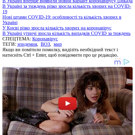
В Україні вперше виявили новий варіант коронавірусу Цикада
В Україні за тиждень різко зросла кількість хворих на COVID-
19
Нові штами COVID-19: особливості та кількість хворих в
Україні
У Києві різко зросла кількість хворих на коронавірус
В Україні утричі зросла кількість випадків COVID за тиждень
СПЕЦТЕМА:
Коронавірус
ТЕГИ:
эпидемия
,
ВОЗ
,
мир
Якщо ви помітили помилку, виділіть необхідний текст і
натисніть Ctrl + Enter, щоб повідомити про це редакцію.