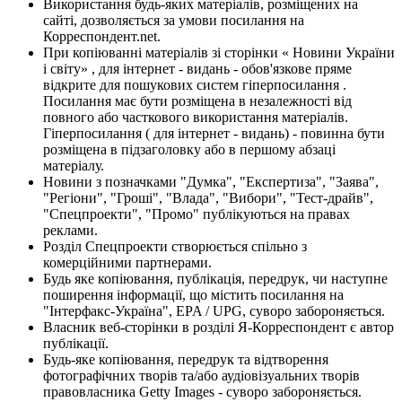
Використання будь-яких матеріалів, розміщених на
сайті, дозволяється за умови посилання на
Корреспондент.net.
При копіюванні матеріалів зі сторінки « Новини України
і світу» , для інтернет - видань - обов'язкове пряме
відкрите для пошукових систем гіперпосилання .
Посилання має бути розміщена в незалежності від
повного або часткового використання матеріалів.
Гіперпосилання ( для інтернет - видань) - повинна бути
розміщена в підзаголовку або в першому абзаці
матеріалу.
Новини з позначками "Думка", "Експертиза", "Заява",
"Регіони", "Гроші", "Влада", "Вибори", "Тест-драйв",
"Спецпроекти", "Промо" публікуються на правах
реклами.
Розділ Спецпроекти створюється спільно з
комерційними партнерами.
Будь яке копіювання, публікація, передрук, чи наступне
поширення інформації, що містить посилання на
"Інтерфакс-Україна", EPA / UPG, суворо забороняється.
Власник веб-сторінки в розділі Я-Корреспондент є автор
публікації.
Будь-яке копіювання, передрук та відтворення
фотографічних творів та/або аудіовізуальних творів
правовласника Getty Images - суворо забороняється.