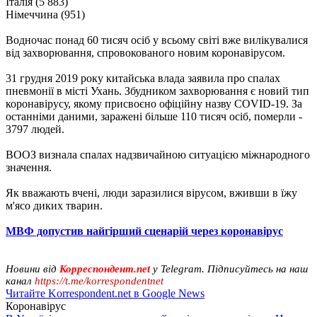
Італія (5 883)
Німеччина (951)
Водночас понад 60 тисяч осіб у всьому світі вже вилікувалися
від захворювання, спровокованого новим коронавірусом.
31 грудня 2019 року китайська влада заявила про спалах
пневмонії в місті Ухань. Збудником захворювання є новий тип
коронавірусу, якому присвоєно офіційну назву COVID-19. За
останніми даними, заражені більше 110 тисяч осіб, померли -
3797 людей.
ВООЗ визнала спалах надзвичайною ситуацією міжнародного
значення.
Як вважають вчені, люди заразилися вірусом, вживши в їжу
м'ясо диких тварин.
МВФ допустив найгірший сценарій через коронавірус
Новини від
Корреспондент.net
у Telegram. Підписуйтесь на наш
канал
https://t.me/korrespondentnet
Читайте Korrespondent.net в Google News
Коронавірус