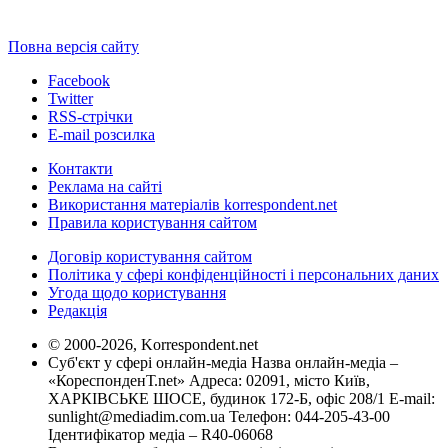
Повна версія сайту
Facebook
Twitter
RSS-стрічки
E-mail розсилка
Контакти
Реклама на сайті
Використання матеріалів korrespondent.net
Правила користування сайтом
Договір користування сайтом
Політика у сфері конфіденційності і персональних даних
Угода щодо користування
Редакція
© 2000-2026, Korrespondent.net
Суб'єкт у сфері онлайн-медіа Назва онлайн-медіа –
«КореспонденТ.net» Адреса: 02091, місто Київ,
ХАРКІВСЬКЕ ШОСЕ, будинок 172-Б, офіс 208/1 E-mail:
sunlight@mediadim.com.ua
Телефон: 044-205-43-00
Ідентифікатор медіа – R40-06068