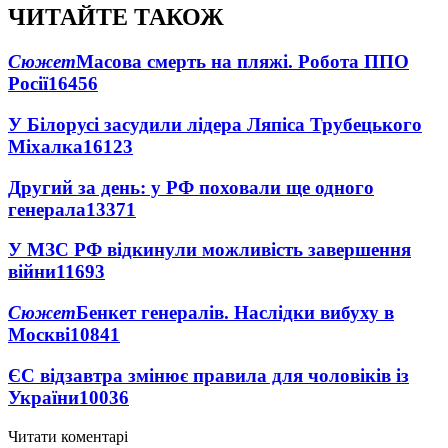
ЧИТАЙТЕ ТАКОЖ
Сюжет
Масова смерть на пляжі. Робота ППО
Росії
16456
У Білорусі засудили лідера Ляпіса Трубецького
Міхалка
16123
Другий за день: у РФ поховали ще одного
генерала
13371
У МЗС РФ відкинули можливість завершення
війни
11693
Сюжет
Бенкет генералів. Наслідки вибуху в
Москві
10841
ЄС відзавтра змінює правила для чоловіків із
України
10036
Читати коментарі