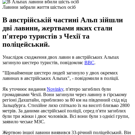
Лавини забрали життя шістьох осіб
В австрійській частині Альп зійшли
дві лавини, жертвами яких стали
п'ятеро туристів з Чехії та
поліцейський.
Унаслідок сходження двох лавин в австрійських Альпах
загинуло шестеро туристів, повідомляє
BBC
.
"Щонайменше шестеро людей загинуло у двох окремих
лавинах в австрійських Альпах", - повідомили в поліції.
Як уточнює видання
Novinky
, п'ятеро загиблих були
громадянами Чехії. Вони загинули через лавину в гірському
регіоні Дахштайн, приблизно за 80 км на південний схід від
Зальцбурга. Стихійне лихо спіткало їх на висоті близько 2800
метрів. За даними австрійської поліції, серед п'яти загиблих
були три жінки і двоє чоловіків. Всі вони були з однієї групи,
заявило чеське МЗС.
Жертвою іншої лавини виявився 33-річний поліцейський. Він