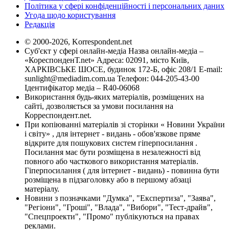
Політика у сфері конфіденційності і персональних даних
Угода щодо користування
Редакція
© 2000-2026, Korrespondent.net
Суб'єкт у сфері онлайн-медіа Назва онлайн-медіа –
«КореспонденТ.net» Адреса: 02091, місто Київ,
ХАРКІВСЬКЕ ШОСЕ, будинок 172-Б, офіс 208/1 E-mail:
sunlight@mediadim.com.ua
Телефон: 044-205-43-00
Ідентифікатор медіа – R40-06068
Використання будь-яких матеріалів, розміщених на
сайті, дозволяється за умови посилання на
Корреспондент.net.
При копіюванні матеріалів зі сторінки « Новини України
і світу» , для інтернет - видань - обов'язкове пряме
відкрите для пошукових систем гіперпосилання .
Посилання має бути розміщена в незалежності від
повного або часткового використання матеріалів.
Гіперпосилання ( для інтернет - видань) - повинна бути
розміщена в підзаголовку або в першому абзаці
матеріалу.
Новини з позначками "Думка", "Експертиза", "Заява",
"Регіони", "Гроші", "Влада", "Вибори", "Тест-драйв",
"Спецпроекти", "Промо" публікуються на правах
реклами.