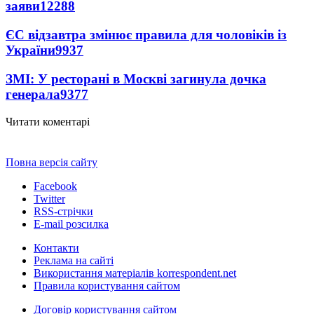
заяви
12288
ЄС відзавтра змінює правила для чоловіків із
України
9937
ЗМІ: У ресторані в Москві загинула дочка
генерала
9377
Читати коментарі
Повна версія сайту
Facebook
Twitter
RSS-стрічки
E-mail розсилка
Контакти
Реклама на сайті
Використання матеріалів korrespondent.net
Правила користування сайтом
Договір користування сайтом