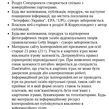
Розділ Спецпроекти створюється спільно з
комерційними партнерами.
Будь яке копіювання, публікація, передрук, чи наступне
поширення інформації, що містить посилання на
"Інтерфакс-Україна", EPA / UPG, суворо забороняється.
Власник веб-сторінки в розділі Я-Корреспондент є автор
публікації.
Будь-яке копіювання, передрук та відтворення
фотографічних творів та/або аудіовізуальних творів
правовласника Getty Images - суворо забороняється.
Матеріали сайту korrespondent.net призначені для осіб
старше 21 року (21+). Участь в азартних іграх може
викликати ігрову залежність. Дотримуйтесь правил
(принципів) відповідальної гри. При виявленні перших
ознак залежності негайно зверніться до спеціаліста.
Пам'ятайте, що участь в азартних іграх не може бути
джерелом доходів або альтернативою роботі.
Інформаційний ресурс korrespondent.net не проводить
ігри на реальні та/або віртуальні гроші, також сайт не
приймає ні в якій формі оплату ставок та інших
платежів, які пов’язані/можуть бути пов’язані з
азартними іграми, букмекерами чи тоталізаторами. Будь-
які матеріали на інформаційному ресурсі
korrespondent.net публікуються виключно в
інформаційних цілях.