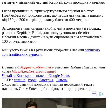
загинув у південній частині Карінтії, коли проходив навчання.
Глава провінційної гірничорятувальної служби Крістоф
Преймсбергер поінформував, що перша лавина мала ширину
від 150 до 200 метрів і довжину близько 400 метрів.
За словами глави оперативної групи з порятунку в гірських
районах Херіберт Ейслі, для пошуку зниклих безвісти в
гірський масив Дахштайн були спрямовані сім вертольотів зі
100 рятувальниками.
Минулого тижня в Грузії після сходження лавини
загинуло
три італійських туристи
.
Новини від
Корреспондент.net
у Telegram. Підписуйтесь на наш
канал
https://t.me/korrespondentnet
Читайте Korrespondent.net в Google News
ТЕГИ:
лавина
,
горы
,
Австрия
,
Альпы
Якщо ви помітили помилку, виділіть необхідний текст і
натисніть Ctrl + Enter, щоб повідомити про це редакцію.