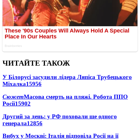
ЧИТАЙТЕ ТАКОЖ
У Білорусі засудили лідера Ляпіса Трубецького
Міхалка
15956
Сюжет
Масова смерть на пляжі. Робота ППО
Росії
15902
Другий за день: у РФ поховали ще одного
генерала
12856
Вибух у Москві: Італія відповіла Росії на її