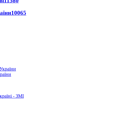
ві
11580
раїни
10065
країни
раїні - ЗМІ