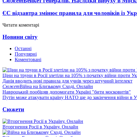
Сюжет
Бенкет генералів. Наслідки вибуху в Моск
ЄС відзавтра змінює правила для чоловіків із Ук
Читати коментарі
Новини світу
Останні
Популярні
Коментовані
Ціни на труни в Росії злетіли на 105% з початку війни проти У
Данія вводить нові правила для учнів через штучний інтелект
Сюжет
Війна на Близькому Сході. Онлайн
Навроцький пообіцяв допомогати Україні "бити московитів"
Путін може атакувати країну НАТО ще до закінчення війни в Ук
Сюжети
Вторгнення Росії в Україну. Онлайн