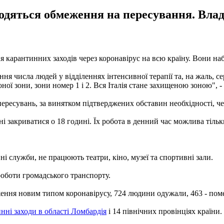
 вводяться обмеження на пересування. Вл
я карантинних заходів через коронавірус на всю країну. Вони на
ння числа людей у ​​відділеннях інтенсивної терапії та, на жаль
ої зони, зони номер 1 і 2. Вся Італія стане захищеною зоною", -
 пересувань, за винятком підтверджених обставин необхідності, чер
нні закриватися о 18 годині. Їх робота в денний час можлива тіль
ні служби, не працюють театри, кіно, музеї та спортивні зали.
роботи громадського транспорту.
раження новим типом коронавірусу, 724 людини одужали, 463 - пом
нні заходи в області Ломбардія
і 14 північних провінціях країни.