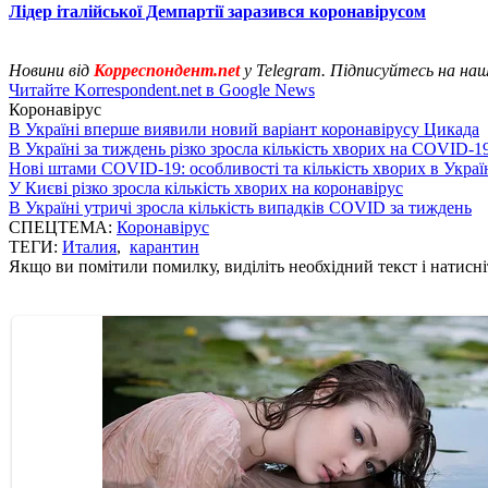
Лідер італійської Демпартії заразився коронавірусом
Новини від
Корреспондент.net
у Telegram. Підписуйтесь на на
Читайте Korrespondent.net в Google News
Коронавірус
В Україні вперше виявили новий варіант коронавірусу Цикада
В Україні за тиждень різко зросла кількість хворих на COVID-1
Нові штами COVID-19: особливості та кількість хворих в Украї
У Києві різко зросла кількість хворих на коронавірус
В Україні утричі зросла кількість випадків COVID за тиждень
СПЕЦТЕМА:
Коронавірус
ТЕГИ:
Италия
,
карантин
Якщо ви помітили помилку, виділіть необхідний текст і натисніт