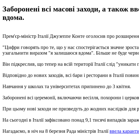
Заборонені всі масові заходи, а також
вдома.
Прем'єр-міністр Італії Джузеппе Конте оголосив про розширенн
"Цифри говорять про те, що у нас спостерігається значне зроста
узагальнити виразом "я залишаюся вдома". Більше не буде червон
Він підкреслив, що тепер на всій території Італії слід "уникати
Відповідно до нових заходів, всі бари і ресторани в Італії пови
Навчання у школах та університетах припинено до 3 квітня.
Заборонені всі церемонії, включаючи весілля, похорони і церков
При цьому нові заходи не призведуть до жодних наслідків для 
На сьогодні в Італії зафіксовано понад 9,1 тисячі випадків за
Нагадаємо, в ніч на 8 березня Рада міністрів Італії
ввела каранти