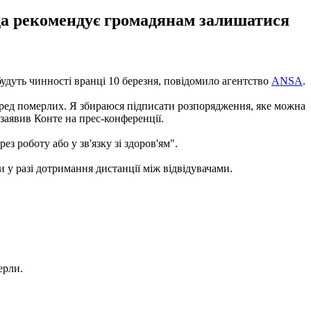
ада рекомендує громадянам залишатися
будуть чинності вранці 10 березня, повідомило агентство
ANSA
.
, серед померлих. Я збираюся підписати розпорядження, яке можна
 заявив Конте на прес-конференції.
ез роботу або у зв'язку зі здоров'ям".
ки у разі дотримання дистанції між відвідувачами.
ерли.