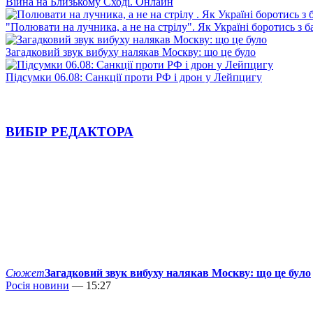
Війна на Близькому Сході. Онлайн
"Полювати на лучника, а не на стрілу". Як Україні боротись з 
Загадковий звук вибуху налякав Москву: що це було
Підсумки 06.08: Санкції проти РФ і дрон у Лейпцигу
ВИБІР РЕДАКТОРА
Сюжет
Загадковий звук вибуху налякав Москву: що це було
Росія новини
— 15:27