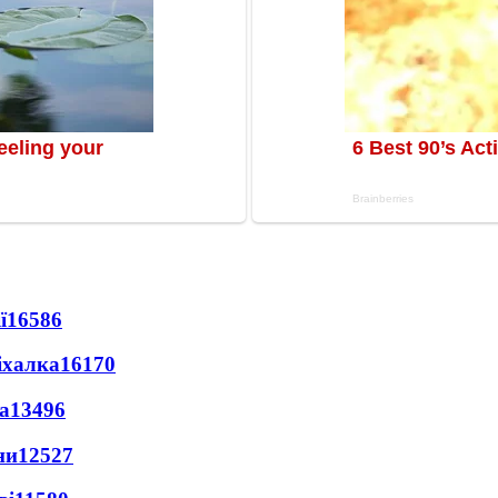
ї
16586
іхалка
16170
а
13496
ни
12527