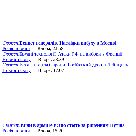
Сюжет
Бенкет генералів. Наслідки вибуху в Москві
Росія новини
— Вчора, 23:58
Сюжет
Брудні технології. Атаки РФ на вибори у Франції
Новини світу
— Вчора, 23:39
Сюжет
Ескалація для Європи. Російський дрон в Лейпцигу
Новини світу
— Вчора, 17:07
Сюжет
Зміни в армії РФ: що стоїть за рішенням Путіна
Росія новини
— Вчора, 15:20