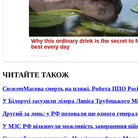
ЧИТАЙТЕ ТАКОЖ
Сюжет
Масова смерть на пляжі. Робота ППО Росі
У Білорусі засудили лідера Ляпіса Трубецького М
Другий за день: у РФ поховали ще одного генерал
У МЗС РФ відкинули можливість завершення вій