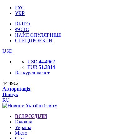
РУС
УКР
ВІДЕО
ФОТО
НАЙПОПУЛЯРНІШІ
СПЕЦПРОЕКТИ
USD
USD
44.4962
EUR
51.3814
Всі курси валют
44.4962
Авторизація
Пошук
RU
ВСІ РОЗДІЛИ
Головна
Україна
Місто
Світ