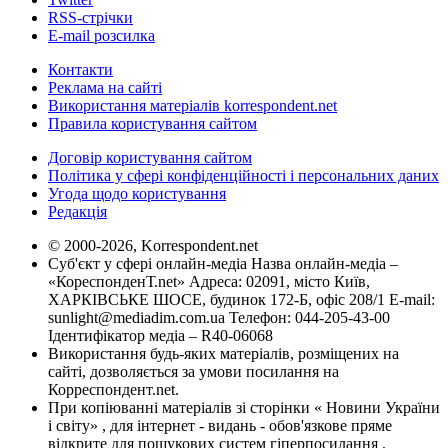
RSS-стрічки
E-mail розсилка
Контакти
Реклама на сайті
Використання матеріалів korrespondent.net
Правила користування сайтом
Договір користування сайтом
Політика у сфері конфіденційності і персональних даних
Угода щодо користування
Редакція
© 2000-2026, Korrespondent.net
Суб'єкт у сфері онлайн-медіа Назва онлайн-медіа –
«КореспонденТ.net» Адреса: 02091, місто Київ,
ХАРКІВСЬКЕ ШОСЕ, будинок 172-Б, офіс 208/1 E-mail:
sunlight@mediadim.com.ua
Телефон: 044-205-43-00
Ідентифікатор медіа – R40-06068
Використання будь-яких матеріалів, розміщених на
сайті, дозволяється за умови посилання на
Корреспондент.net.
При копіюванні матеріалів зі сторінки « Новини України
і світу» , для інтернет - видань - обов'язкове пряме
відкрите для пошукових систем гіперпосилання .