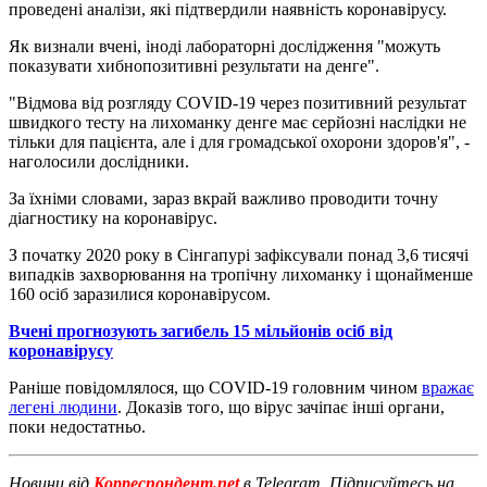
проведені аналізи, які підтвердили наявність коронавірусу.
Як визнали вчені, іноді лабораторні дослідження "можуть
показувати хибнопозитивні результати на денге".
"Відмова від розгляду COVID-19 через позитивний результат
швидкого тесту на лихоманку денге має серйозні наслідки не
тільки для пацієнта, але і для громадської охорони здоров'я", -
наголосили дослідники.
За їхніми словами, зараз вкрай важливо проводити точну
діагностику на коронавірус.
З початку 2020 року в Сінгапурі зафіксували понад 3,6 тисячі
випадків захворювання на тропічну лихоманку і щонайменше
160 осіб заразилися коронавірусом.
Вчені прогнозують загибель 15 мільйонів осіб від
коронавірусу
Раніше повідомлялося, що COVID-19 головним чином
вражає
легені людини
. Доказів того, що вірус зачіпає інші органи,
поки недостатньо.
Новини від
Корреспондент.net
в Telegram. Підписуйтесь на