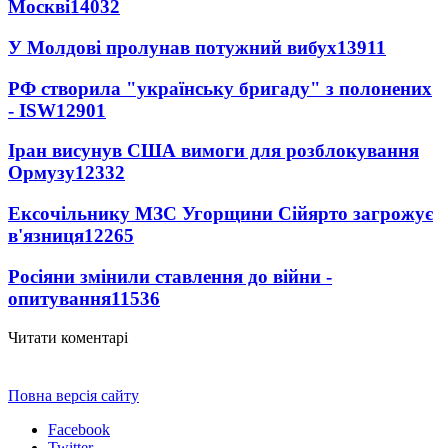
Москві
14032
У Молдові пролунав потужний вибух
13911
РФ створила "українську бригаду" з полонених
- ISW
12901
Іран висунув США вимоги для розблокування
Ормузу
12332
Ексочільнику МЗС Угорщини Сійярто загрожує
в'язниця
12265
Росіяни змінили ставлення до війни -
опитування
11536
Читати коментарі
Повна версія сайту
Facebook
Twitter