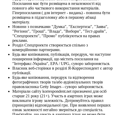
Посилання має бути розміщена в незалежності від
повного або часткового використання матеріалів.
Гіперпосилання ( для інтернет - видань) - повинна бути
розміщена в підзаголовку або в першому абзаці
матеріалу.
Новини з позначками "Думка", "Експертиза", "Заява",
"Регіони", "Гроші", "Влада", "Вибори", "Тест-драйв",
"Спецпроекти", "Промо" публікуються на правах
реклами.
Розділ Спецпроекти створюється спільно з
комерційними партнерами.
Будь яке копіювання, публікація, передрук, чи наступне
поширення інформації, що містить посилання на
"Інтерфакс-Україна", EPA / UPG, суворо забороняється.
Власник веб-сторінки в розділі Я-Корреспондент є автор
публікації.
Будь-яке копіювання, передрук та відтворення
фотографічних творів та/або аудіовізуальних творів
правовласника Getty Images - суворо забороняється.
Матеріали сайту korrespondent.net призначені для осіб
старше 21 року (21+). Участь в азартних іграх може
викликати ігрову залежність. Дотримуйтесь правил
(принципів) відповідальної гри. При виявленні перших
ознак залежності негайно зверніться до спеціаліста.
Пам'ятайте, що участь в азартних іграх не може бути