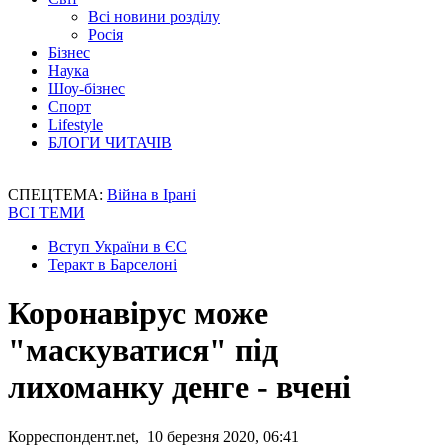
Всі новини розділу
Росія
Бізнес
Наука
Шоу-бізнес
Спорт
Lifestyle
БЛОГИ ЧИТАЧІВ
СПЕЦТЕМА:
Війна в Ірані
ВСІ ТЕМИ
Вступ України в ЄС
Теракт в Барселоні
Коронавірус може
"маскуватися" під
лихоманку денге - вчені
Корреспондент.net, 10 березня 2020, 06:41