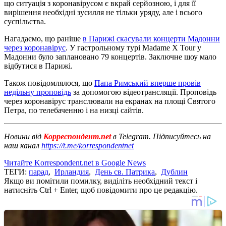
що ситуація з коронавірусом є вкрай серйозною, і для її
вирішення необхідні зусилля не тільки уряду, але і всього
суспільства.
Нагадаємо, що раніше
в Парижі скасували концерти Мадонни
через коронавірус
. У гастрольному турі Madame X Tour у
Мадонни було заплановано 79 концертів. Заключне шоу мало
відбутися в Парижі.
Також повідомлялося, що
Папа Римський вперше провів
недільну проповідь
за допомогою відеотрансляції. Проповідь
через коронавірус транслювали на екранах на площі Святого
Петра, по телебаченню і на низці сайтів.
Новини від
Корреспондент.net
в Telegram. Підписуйтесь на
наш канал
https://t.me/korrespondentnet
Читайте Korrespondent.net в Google News
ТЕГИ:
парад
,
Ирландия
,
День св. Патрика
,
Дублин
Якщо ви помітили помилку, виділіть необхідний текст і
натисніть Ctrl + Enter, щоб повідомити про це редакцію.