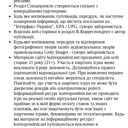
реклами.
Розділ Спецпроекти створюється спільно з
комерційними партнерами.
Будь яке копіювання, публікація, передрук, чи наступне
поширення інформації, що містить посилання на
"Інтерфакс-Україна", EPA / UPG, суворо забороняється.
Власник веб-сторінки в розділі Я-Корреспондент є автор
публікації.
Будь-яке копіювання, передрук та відтворення
фотографічних творів та/або аудіовізуальних творів
правовласника Getty Images - суворо забороняється.
Матеріали сайту korrespondent.net призначені для осіб
старше 21 року (21+). Участь в азартних іграх може
викликати ігрову залежність. Дотримуйтесь правил
(принципів) відповідальної гри. При виявленні перших
ознак залежності негайно зверніться до спеціаліста.
Пам'ятайте, що участь в азартних іграх не може бути
джерелом доходів або альтернативою роботі.
Інформаційний ресурс korrespondent.net не проводить
ігри на реальні та/або віртуальні гроші, також сайт не
приймає ні в якій формі оплату ставок та інших
платежів, які пов’язані/можуть бути пов’язані з
азартними іграми, букмекерами чи тоталізаторами. Будь-
які матеріали на інформаційному ресурсі
korrespondent.net публікуються виключно в