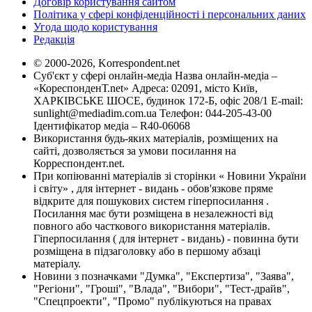
Договір користування сайтом
Політика у сфері конфіденційності і персональних даних
Угода щодо користування
Редакція
© 2000-2026, Korrespondent.net
Суб'єкт у сфері онлайн-медіа Назва онлайн-медіа –
«КореспонденТ.net» Адреса: 02091, місто Київ,
ХАРКІВСЬКЕ ШОСЕ, будинок 172-Б, офіс 208/1 E-mail:
sunlight@mediadim.com.ua
Телефон: 044-205-43-00
Ідентифікатор медіа – R40-06068
Використання будь-яких матеріалів, розміщених на
сайті, дозволяється за умови посилання на
Корреспондент.net.
При копіюванні матеріалів зі сторінки « Новини України
і світу» , для інтернет - видань - обов'язкове пряме
відкрите для пошукових систем гіперпосилання .
Посилання має бути розміщена в незалежності від
повного або часткового використання матеріалів.
Гіперпосилання ( для інтернет - видань) - повинна бути
розміщена в підзаголовку або в першому абзаці
матеріалу.
Новини з позначками "Думка", "Експертиза", "Заява",
"Регіони", "Гроші", "Влада", "Вибори", "Тест-драйв",
"Спецпроекти", "Промо" публікуються на правах