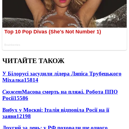
ЧИТАЙТЕ ТАКОЖ
У Білорусі засудили лідера Ляпіса Трубецького
Міхалка
15814
Сюжет
Масова смерть на пляжі. Робота ППО
Росії
15586
Вибух у Москві: Італія відповіла Росії на її
заяви
12198
Другий за день: у РФ поховали ще одного