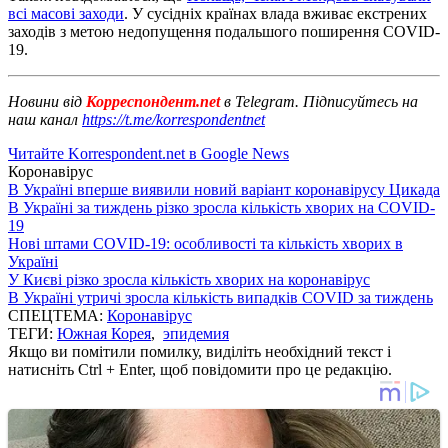
всі масові заходи
. У сусідніх країнах влада вживає екстрених
заходів з метою недопущення подальшого поширення COVID-
19.
Новини від
Корреспондент.net
в Telegram. Підписуйтесь на
наш канал
https://t.me/korrespondentnet
Читайте Korrespondent.net в Google News
Коронавірус
В Україні вперше виявили новий варіант коронавірусу Цикада
В Україні за тиждень різко зросла кількість хворих на COVID-
19
Нові штами COVID-19: особливості та кількість хворих в
Україні
У Києві різко зросла кількість хворих на коронавірус
В Україні утричі зросла кількість випадків COVID за тиждень
СПЕЦТЕМА:
Коронавірус
ТЕГИ:
Южная Корея
,
эпидемия
Якщо ви помітили помилку, виділіть необхідний текст і
натисніть Ctrl + Enter, щоб повідомити про це редакцію.