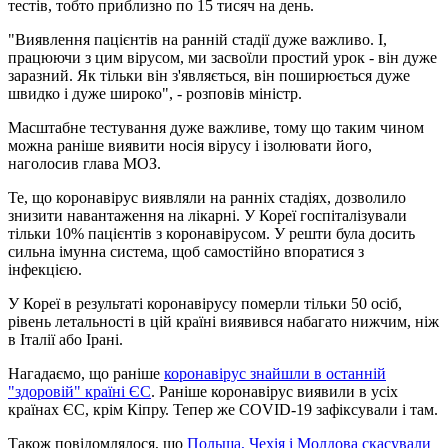
тестів, тобто приблизно по 15 тисяч на день.
"Виявлення пацієнтів на ранній стадії дуже важливо. І,
працюючи з цим вірусом, ми засвоїли простий урок - він дуже
заразний. Як тільки він з'являється, він поширюється дуже
швидко і дуже широко", - розповів міністр.
Масштабне тестування дуже важливе, тому що таким чином
можна раніше виявити носія вірусу і ізолювати його,
наголосив глава МОЗ.
Те, що коронавірус виявляли на ранніх стадіях, дозволило
знизити навантаження на лікарні. У Кореї госпіталізували
тільки 10% пацієнтів з коронавірусом. У решти була досить
сильна імунна система, щоб самостійно впоратися з
інфекцією.
У Кореї в результаті коронавірусу померли тільки 50 осіб,
рівень летальності в цій країні виявився набагато нижчим, ніж
в Італії або Ірані.
Нагадаємо, що раніше
коронавірус знайшли в останній
"здоровій" країні ЄС
. Раніше коронавірус виявили в усіх
країнах ЄС, крім Кіпру. Тепер же COVID-19 зафіксували і там.
Також повідомлялося, що
Польща, Чехія і Молдова скасували