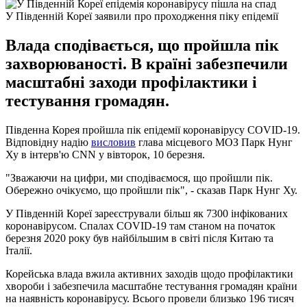
У Південній Кореї заявили про проходження піку епідемії
Влада сподівається, що пройшла пік
захворюваності. В країні забезпечили
масштабні заходи профілактики і
тестування громадян.
Південна Корея пройшла пік епідемії коронавірусу COVID-19.
Відповідну надію
висловив
глава місцевого МОЗ Парк Нунг
Ху в інтерв'ю CNN у вівторок, 10 березня.
"Зважаючи на цифри, ми сподіваємося, що пройшли пік.
Обережно очікуємо, що пройшли пік", - сказав Парк Нунг Ху.
У Південній Кореї зареєстрували більш як 7300 інфікованих
коронавірусом. Спалах COVID-19 там станом на початок
березня 2020 року був найбільшим в світі після Китаю та
Італії.
Корейська влада вжила активних заходів щодо профілактики
хвороби і забезпечила масштабне тестування громадян країни
на наявність коронавірусу. Всього провели близько 196 тисяч