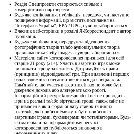
Розділ Спецпроекти створюється спільно з
комерційними партнерами.
Будь яке копіювання, публікація, передрук, чи наступне
поширення інформації, що містить посилання на
"Інтерфакс-Україна", EPA / UPG, суворо забороняється.
Власник веб-сторінки в розділі Я-Корреспондент є автор
публікації.
Будь-яке копіювання, передрук та відтворення
фотографічних творів та/або аудіовізуальних творів
правовласника Getty Images - суворо забороняється.
Матеріали сайту korrespondent.net призначені для осіб
старше 21 року (21+). Участь в азартних іграх може
викликати ігрову залежність. Дотримуйтесь правил
(принципів) відповідальної гри. При виявленні перших
ознак залежності негайно зверніться до спеціаліста.
Пам'ятайте, що участь в азартних іграх не може бути
джерелом доходів або альтернативою роботі.
Інформаційний ресурс korrespondent.net не проводить
ігри на реальні та/або віртуальні гроші, також сайт не
приймає ні в якій формі оплату ставок та інших
платежів, які пов’язані/можуть бути пов’язані з
азартними іграми, букмекерами чи тоталізаторами. Будь-
які матеріали на інформаційному ресурсі
korrespondent.net публікуються виключно в
інформаційних цілях.