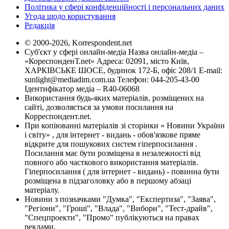
Політика у сфері конфіденційності і персональних даних
Угода щодо користування
Редакція
© 2000-2026, Korrespondent.net
Суб'єкт у сфері онлайн-медіа Назва онлайн-медіа –
«КореспонденТ.net» Адреса: 02091, місто Київ,
ХАРКІВСЬКЕ ШОСЕ, будинок 172-Б, офіс 208/1 E-mail:
sunlight@mediadim.com.ua
Телефон: 044-205-43-00
Ідентифікатор медіа – R40-06068
Використання будь-яких матеріалів, розміщених на
сайті, дозволяється за умови посилання на
Корреспондент.net.
При копіюванні матеріалів зі сторінки « Новини України
і світу» , для інтернет - видань - обов'язкове пряме
відкрите для пошукових систем гіперпосилання .
Посилання має бути розміщена в незалежності від
повного або часткового використання матеріалів.
Гіперпосилання ( для інтернет - видань) - повинна бути
розміщена в підзаголовку або в першому абзаці
матеріалу.
Новини з позначками "Думка", "Експертиза", "Заява",
"Регіони", "Гроші", "Влада", "Вибори", "Тест-драйв",
"Спецпроекти", "Промо" публікуються на правах
реклами.