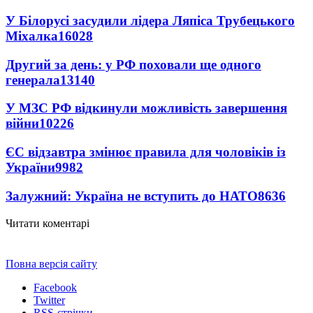
У Білорусі засудили лідера Ляпіса Трубецького
Міхалка
16028
Другий за день: у РФ поховали ще одного
генерала
13140
У МЗС РФ відкинули можливість завершення
війни
10226
ЄС відзавтра змінює правила для чоловіків із
України
9982
Залужний: Україна не вступить до НАТО
8636
Читати коментарі
Повна версія сайту
Facebook
Twitter
RSS-стрічки