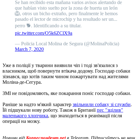
Se han recibido esta mañana varios avisos alertando de
que habían visto suelto por la zona de huerta un león
🦁, otros un bicho extraño, pero finalmente le hemos
pasado el lector de microchip y ha resultado ser un...
perro 🐕. Identificando a su titular.
pic.twitter.com/O5k6ZClX9a
— Policia Local Molina de Segura (@MolinaPolicia)
March 7, 2020
Уже в поліції у тварини виявили чіп і тоді зв'язалися з
власником, щоб повернути втікача додому. Господар собаки
зізнався, що хотів таким чином пожартувати над жителями
Моліна-де-Сегура.
ЗМІ не повідомляють, яке покарання поніс господар собаки.
Раніше за надто м'який характер
звільнили собаку зі служби
.
Їй підшукали нову роботу. Також в Британії
пес "зцілив"
маленького хлопчика
, що знаходиться в реанімації після
операції на мозку.
Новини від
Корреспондент.net
в Telegram. Підписуйтесь на наш