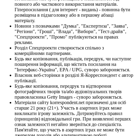
повного або часткового використання матеріалів.
Гіперпосилання ( для інтернет - видань) - повинна бути
розміщена в підзаголовку або в першому абзаці
матеріалу.
Новини з позначками "Думка", "Експертиза", "Заява",
"Регіони", "Гроші", "Влада", "Вибори", "Тест-драйв",
"Спецпроекти", "Промо" публікуються на правах
реклами.
Розділ Спецпроекти створюється спільно з
комерційними партнерами.
Будь яке копіювання, публікація, передрук, чи наступне
поширення інформації, що містить посилання на
"Інтерфакс-Україна", EPA / UPG, суворо забороняється.
Власник веб-сторінки в розділі Я-Корреспондент є автор
публікації.
Будь-яке копіювання, передрук та відтворення
фотографічних творів та/або аудіовізуальних творів
правовласника Getty Images - суворо забороняється.
Матеріали сайту korrespondent.net призначені для осіб
старше 21 року (21+). Участь в азартних іграх може
викликати ігрову залежність. Дотримуйтесь правил
(принципів) відповідальної гри. При виявленні перших
ознак залежності негайно зверніться до спеціаліста.
Пам'ятайте, що участь в азартних іграх не може бути
джерелом доходів або альтернативою роботі.