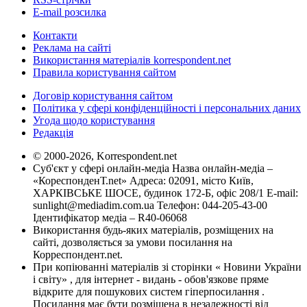
E-mail розсилка
Контакти
Реклама на сайті
Використання матеріалів korrespondent.net
Правила користування сайтом
Договір користування сайтом
Політика у сфері конфіденційності і персональних даних
Угода щодо користування
Редакція
© 2000-2026, Korrespondent.net
Суб'єкт у сфері онлайн-медіа Назва онлайн-медіа –
«КореспонденТ.net» Адреса: 02091, місто Київ,
ХАРКІВСЬКЕ ШОСЕ, будинок 172-Б, офіс 208/1 E-mail:
sunlight@mediadim.com.ua
Телефон: 044-205-43-00
Ідентифікатор медіа – R40-06068
Використання будь-яких матеріалів, розміщених на
сайті, дозволяється за умови посилання на
Корреспондент.net.
При копіюванні матеріалів зі сторінки « Новини України
і світу» , для інтернет - видань - обов'язкове пряме
відкрите для пошукових систем гіперпосилання .
Посилання має бути розміщена в незалежності від