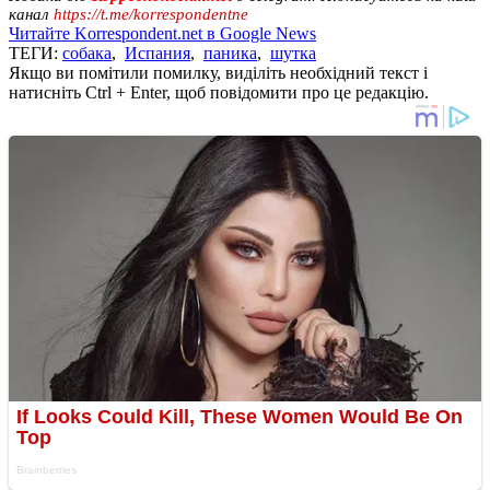
канал
https://t.me/korrespondentne
Читайте Korrespondent.net в Google News
ТЕГИ:
собака
,
Испания
,
паника
,
шутка
Якщо ви помітили помилку, виділіть необхідний текст і
натисніть Ctrl + Enter, щоб повідомити про це редакцію.