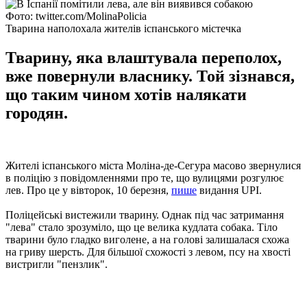
Фото: twitter.com/MolinaPolicia
Тварина наполохала жителів іспанського містечка
Тварину, яка влаштувала переполох,
вже повернули власнику. Той зізнався,
що таким чином хотів налякати
городян.
Жителі іспанського міста Моліна-де-Сегура масово звернулися
в поліцію з повідомленнями про те, що вулицями розгулює
лев. Про це у вівторок, 10 березня,
пише
видання UPI.
Поліцейські вистежили тварину. Однак під час затримання
"лева" стало зрозуміло, що це велика кудлата собака. Тіло
тварини було гладко виголене, а на голові залишалася схожа
на гриву шерсть. Для більшої схожості з левом, псу на хвості
вистригли "пензлик".