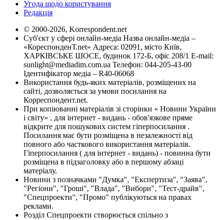
Угода щодо користування
Редакція
© 2000-2026, Korrespondent.net
Суб'єкт у сфері онлайн-медіа Назва онлайн-медіа –
«КореспонденТ.net» Адреса: 02091, місто Київ,
ХАРКІВСЬКЕ ШОСЕ, будинок 172-Б, офіс 208/1 E-mail:
sunlight@mediadim.com.ua
Телефон: 044-205-43-00
Ідентифікатор медіа – R40-06068
Використання будь-яких матеріалів, розміщених на
сайті, дозволяється за умови посилання на
Корреспондент.net.
При копіюванні матеріалів зі сторінки « Новини України
і світу» , для інтернет - видань - обов'язкове пряме
відкрите для пошукових систем гіперпосилання .
Посилання має бути розміщена в незалежності від
повного або часткового використання матеріалів.
Гіперпосилання ( для інтернет - видань) - повинна бути
розміщена в підзаголовку або в першому абзаці
матеріалу.
Новини з позначками "Думка", "Експертиза", "Заява",
"Регіони", "Гроші", "Влада", "Вибори", "Тест-драйв",
"Спецпроекти", "Промо" публікуються на правах
реклами.
Розділ Спецпроекти створюється спільно з