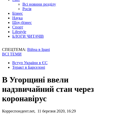
Всі новини розділу
Росія
Бізнес
Наука
Шоу-бізнес
Спорт
Lifestyle
БЛОГИ ЧИТАЧІВ
СПЕЦТЕМА:
Війна в Ірані
ВСІ ТЕМИ
Вступ України в ЄС
Теракт в Барселоні
В Угорщині ввели
надзвичайний стан через
коронавірус
Корреспондент.net, 11 березня 2020, 16:29