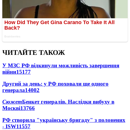
ЧИТАЙТЕ ТАКОЖ
У МЗС РФ відкинули можливість завершення
війни
15177
Другий за день: у РФ поховали ще одного
генерала
14002
Сюжет
Бенкет генералів. Наслідки вибуху в
Москві
13766
РФ створила "українську бригаду" з полонених
- ISW
11557