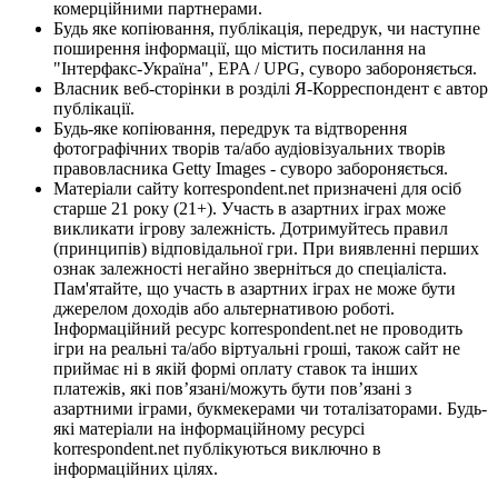
комерційними партнерами.
Будь яке копіювання, публікація, передрук, чи наступне
поширення інформації, що містить посилання на
"Інтерфакс-Україна", EPA / UPG, суворо забороняється.
Власник веб-сторінки в розділі Я-Корреспондент є автор
публікації.
Будь-яке копіювання, передрук та відтворення
фотографічних творів та/або аудіовізуальних творів
правовласника Getty Images - суворо забороняється.
Матеріали сайту korrespondent.net призначені для осіб
старше 21 року (21+). Участь в азартних іграх може
викликати ігрову залежність. Дотримуйтесь правил
(принципів) відповідальної гри. При виявленні перших
ознак залежності негайно зверніться до спеціаліста.
Пам'ятайте, що участь в азартних іграх не може бути
джерелом доходів або альтернативою роботі.
Інформаційний ресурс korrespondent.net не проводить
ігри на реальні та/або віртуальні гроші, також сайт не
приймає ні в якій формі оплату ставок та інших
платежів, які пов’язані/можуть бути пов’язані з
азартними іграми, букмекерами чи тоталізаторами. Будь-
які матеріали на інформаційному ресурсі
korrespondent.net публікуються виключно в
інформаційних цілях.