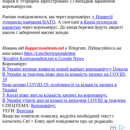
Наразі в Угорщині зареєстровано 13 випадків зараження
коронавірусом.
Раніше повідомлялося, що через коронавірус
у Норвегії
зупинили навчання НАТО
. А сьогодні
в Києві оголосили
карантин
через коронавірус. До кінця березня будуть закриті
школи і заборонені масові заходи.
Новини від
Корреспондент.net
в Telegram. Підписуйтесь на
наш канал
https://t.me/korrespondentne
Читайте Korrespondent.net в Google News
Коронавірус
В Україні вперше виявили новий варіант коронавірусу Цикада
В Україні за тиждень різко зросла кількість хворих на COVID-
19
Нові штами COVID-19: особливості та кількість хворих в
Україні
У Києві різко зросла кількість хворих на коронавірус
В Україні утричі зросла кількість випадків COVID за тиждень
СПЕЦТЕМА:
Коронавірус
ТЕГИ:
Венгрия
Якщо ви помітили помилку, виділіть необхідний текст і
натисніть Ctrl + Enter, щоб повідомити про це редакцію.