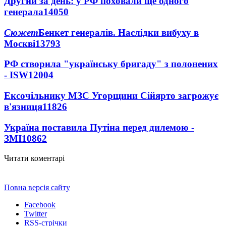
Другий за день: у РФ поховали ще одного
генерала
14050
Сюжет
Бенкет генералів. Наслідки вибуху в
Москві
13793
РФ створила "українську бригаду" з полонених
- ISW
12004
Ексочільнику МЗС Угорщини Сійярто загрожує
в'язниця
11826
Україна поставила Путіна перед дилемою -
ЗМІ
10862
Читати коментарі
Повна версія сайту
Facebook
Twitter
RSS-стрічки