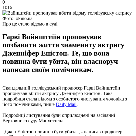
0
1016
Фото: okino.ua
Про це стало відомо в суді
Гарві Вайнштейн пропонував
позбавити життя знамениту актрису
Дженніфер Еністон. Те, що вона
повинна бути убита, він власноруч
написав своїм помічникам.
Скандальний голлівудський продюсер Гарві Вайнштейн
пропонував вбити актрису Дженніфер Еністон. Така
подробиця стала відома з особистого листування чоловіка з
його помічниками, пише
Daily Mail
.
Подробиці листування були оприлюднені на засіданні
Верховного суду Манхеттена.
"Джен Еністон повинна бути убита", - написав продюсер