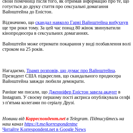
своїй помічниці після того, як отримав інформацію про те, що
готується до друку стаття про сексуальні домагання
Вайнштейна до Еністон.
Відзначимо, що
скандал навколо Гарві Вайнштейна вибухнув
ще три роки тому. За цей час понад 80 жінок звинуватили
кінопродюсера в сексуальних домаганнях.
Вайнштейн може отримати покарання у виді позбавлення волі
строком на 25 років.
Нагадаємо,
Трамп розповів, що думає про Вайнштейна
.
Президент США підкреслив, що скандального продюсера
Вайнштейна завжди любили демократи.
Раніше ми писали, що
Дженніфер Еністон завела акаунт
в
Instagram. У своєму першому пості актриса опублікувала селфі
з п'ятьма колегами по серіалу
Друзі.
Новини від
Корреспондент.net
в Telegram. Підписуйтесь на
наш канал
https://t.me/korrespondentne
Читайте Korrespondent.net в Google News