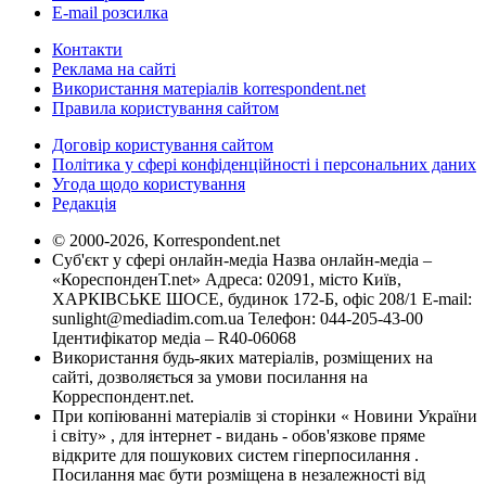
E-mail розсилка
Контакти
Реклама на сайті
Використання матеріалів korrespondent.net
Правила користування сайтом
Договір користування сайтом
Політика у сфері конфіденційності і персональних даних
Угода щодо користування
Редакція
© 2000-2026, Korrespondent.net
Суб'єкт у сфері онлайн-медіа Назва онлайн-медіа –
«КореспонденТ.net» Адреса: 02091, місто Київ,
ХАРКІВСЬКЕ ШОСЕ, будинок 172-Б, офіс 208/1 E-mail:
sunlight@mediadim.com.ua
Телефон: 044-205-43-00
Ідентифікатор медіа – R40-06068
Використання будь-яких матеріалів, розміщених на
сайті, дозволяється за умови посилання на
Корреспондент.net.
При копіюванні матеріалів зі сторінки « Новини України
і світу» , для інтернет - видань - обов'язкове пряме
відкрите для пошукових систем гіперпосилання .
Посилання має бути розміщена в незалежності від