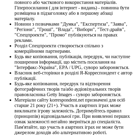
повного або часткового використання матеріалів.
Гіперпосилання ( для інтернет - видань) - повинна бути
розміщена в підзаголовку або в першому абзаці
матеріалу.
Новини з позначками "Думка", "Експертиза", "Заява",
"Регіони", "Гроші", "Влада", "Вибори", "Тест-драйв",
"Спецпроекти", "Промо" публікуються на правах
реклами.
Розділ Спецпроекти створюється спільно з
комерційними партнерами.
Будь яке копіювання, публікація, передрук, чи наступне
поширення інформації, що містить посилання на
"Інтерфакс-Україна", EPA / UPG, суворо забороняється.
Власник веб-сторінки в розділі Я-Корреспондент є автор
публікації.
Будь-яке копіювання, передрук та відтворення
фотографічних творів та/або аудіовізуальних творів
правовласника Getty Images - суворо забороняється.
Матеріали сайту korrespondent.net призначені для осіб
старше 21 року (21+). Участь в азартних іграх може
викликати ігрову залежність. Дотримуйтесь правил
(принципів) відповідальної гри. При виявленні перших
ознак залежності негайно зверніться до спеціаліста.
Пам'ятайте, що участь в азартних іграх не може бути
джерелом доходів або альтернативою роботі.