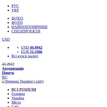
РУС
УКР
ВІДЕО
ФОТО
НАЙПОПУЛЯРНІШІ
СПЕЦПРОЕКТИ
USD
USD
44.4942
EUR
51.3366
Всі курси валют
44.4942
Авторизація
Пошук
RU
ВСІ РОЗДІЛИ
Головна
Україна
Місто
Світ