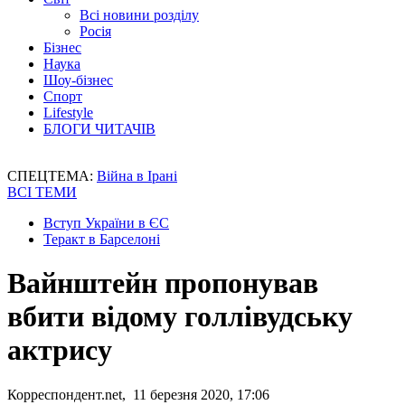
Всі новини розділу
Росія
Бізнес
Наука
Шоу-бізнес
Спорт
Lifestyle
БЛОГИ ЧИТАЧІВ
СПЕЦТЕМА:
Війна в Ірані
ВСІ ТЕМИ
Вступ України в ЄС
Теракт в Барселоні
Вайнштейн пропонував
вбити відому голлівудську
актрису
Корреспондент.net, 11 березня 2020, 17:06