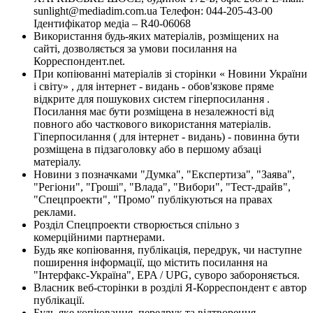
sunlight@mediadim.com.ua
Телефон: 044-205-43-00
Ідентифікатор медіа – R40-06068
Використання будь-яких матеріалів, розміщених на
сайті, дозволяється за умови посилання на
Корреспондент.net.
При копіюванні матеріалів зі сторінки « Новини України
і світу» , для інтернет - видань - обов'язкове пряме
відкрите для пошукових систем гіперпосилання .
Посилання має бути розміщена в незалежності від
повного або часткового використання матеріалів.
Гіперпосилання ( для інтернет - видань) - повинна бути
розміщена в підзаголовку або в першому абзаці
матеріалу.
Новини з позначками "Думка", "Експертиза", "Заява",
"Регіони", "Гроші", "Влада", "Вибори", "Тест-драйв",
"Спецпроекти", "Промо" публікуються на правах
реклами.
Розділ Спецпроекти створюється спільно з
комерційними партнерами.
Будь яке копіювання, публікація, передрук, чи наступне
поширення інформації, що містить посилання на
"Інтерфакс-Україна", EPA / UPG, суворо забороняється.
Власник веб-сторінки в розділі Я-Корреспондент є автор
публікації.
Будь-яке копіювання, передрук та відтворення