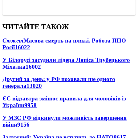
ЧИТАЙТЕ ТАКОЖ
Сюжет
Масова смерть на пляжі. Робота ППО
Росії
16022
У Білорусі засудили лідера Ляпіса Трубецького
Міхалка
16002
Другий за день: у РФ поховали ще одного
генерала
13020
ЄС відзавтра змінює правила для чоловіків із
України
9958
У МЗС РФ відкинули можливість завершення
війни
9156
Залужний: Україна не вступить до НАТО
8617