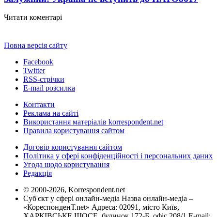
Читати коментарі
Повна версія сайту
Facebook
Twitter
RSS-стрічки
E-mail розсилка
Контакти
Реклама на сайті
Використання матеріалів korrespondent.net
Правила користування сайтом
Договір користування сайтом
Політика у сфері конфіденційності і персональних даних
Угода щодо користування
Редакція
© 2000-2026, Korrespondent.net
Суб'єкт у сфері онлайн-медіа Назва онлайн-медіа –
«КореспонденТ.net» Адреса: 02091, місто Київ,
ХАРКІВСЬКЕ ШОСЕ, будинок 172-Б, офіс 208/1 E-mail: