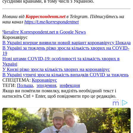
сусідніми країнами, в тому числі з Україною.
Новини від
Корреспондент.net
в Telegram. Підписуйтесь на
наш канал
https://t.me/korrespondentnet
Читайте Korrespondent.net в Google News
Коронавірус
В Україні вперше виявили новий варіант коронавірусу Цикада
В Україні за тиждень різко зросла кількість хворих на COVID-
19
Нові штами COVID-19: особливості та кількість хворих в
Україні
У Києві різко зросла кількість хворих на коронавірус
В Україні утричі зросла кількість випадків COVID за тиждень
СПЕЦТЕМА:
Коронавірус
ТЕГИ:
Польша
,
эпидемия
,
инфекция
Якщо ви помітили помилку, виділіть необхідний текст і
натисніть Ctrl + Enter, щоб повідомити про це редакцію.