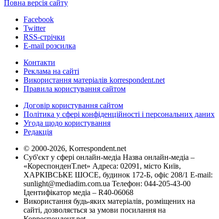
Повна версія сайту
Facebook
Twitter
RSS-стрічки
E-mail розсилка
Контакти
Реклама на сайті
Використання матеріалів korrespondent.net
Правила користування сайтом
Договір користування сайтом
Політика у сфері конфіденційності і персональних даних
Угода щодо користування
Редакція
© 2000-2026, Korrespondent.net
Суб'єкт у сфері онлайн-медіа Назва онлайн-медіа –
«КореспонденТ.net» Адреса: 02091, місто Київ,
ХАРКІВСЬКЕ ШОСЕ, будинок 172-Б, офіс 208/1 E-mail:
sunlight@mediadim.com.ua
Телефон: 044-205-43-00
Ідентифікатор медіа – R40-06068
Використання будь-яких матеріалів, розміщених на
сайті, дозволяється за умови посилання на
Корреспондент.net.