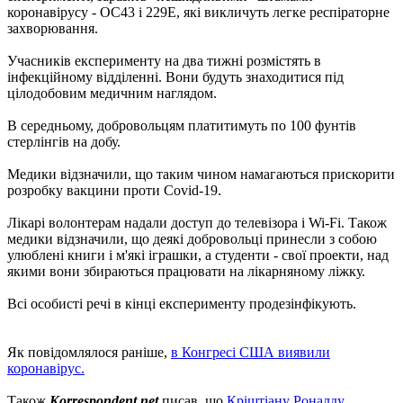
коронавірусу - OC43 і 229E, які викличуть легке респіраторне
захворювання.
Учасників експерименту на два тижні розмістять в
інфекційному відділенні. Вони будуть знаходитися під
цілодобовим медичним наглядом.
В середньому, добровольцям платитимуть по 100 фунтів
стерлінгів на добу.
Медики відзначили, що таким чином намагаються прискорити
розробку вакцини проти Covid-19.
Лікарі волонтерам надали доступ до телевізора і Wi-Fi. Також
медики відзначили, що деякі добровольці принесли з собою
улюблені книги і м'які іграшки, а студенти - свої проекти, над
якими вони збираються працювати на лікарняному ліжку.
Всі особисті речі в кінці експерименту продезінфікують.
Як повідомлялося раніше,
в Конгресі США виявили
коронавірус.
Також
Korrespondent.net
писав, що
Кріштіану Роналду