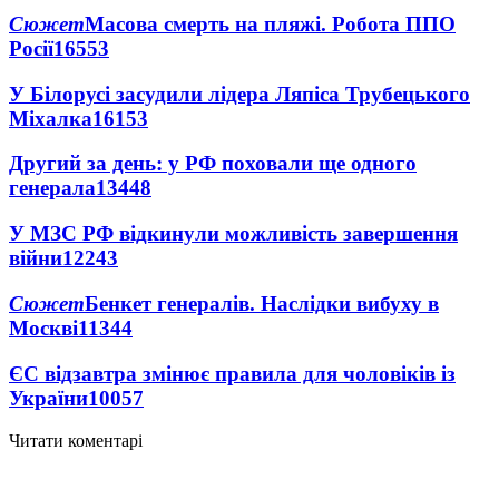
Сюжет
Масова смерть на пляжі. Робота ППО
Росії
16553
У Білорусі засудили лідера Ляпіса Трубецького
Міхалка
16153
Другий за день: у РФ поховали ще одного
генерала
13448
У МЗС РФ відкинули можливість завершення
війни
12243
Сюжет
Бенкет генералів. Наслідки вибуху в
Москві
11344
ЄС відзавтра змінює правила для чоловіків із
України
10057
Читати коментарі