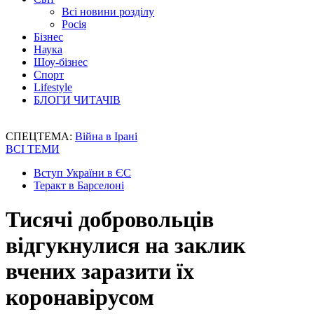
Всі новини розділу
Росія
Бізнес
Наука
Шоу-бізнес
Спорт
Lifestyle
БЛОГИ ЧИТАЧІВ
СПЕЦТЕМА:
Війна в Ірані
ВСІ ТЕМИ
Вступ України в ЄС
Теракт в Барселоні
Тисячі добровольців
відгукнулися на заклик
вчених заразити їх
коронавірусом