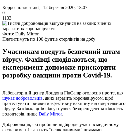
Корреспондент.net, 12 березня 2020, 18:07
0
1133
Фото: Daily Mirror
Платитимуть по 100 фунтів стерлінгів на добу
Учасникам введуть безпечний штам
вірусу. Фахівці сподіваються, що
експеримент допоможе прискорити
розробку вакцини проти Covid-19.
Лабораторний центр Лондона FluCamp оголосив про те, що
шукає добровольців
, яких заразить коронавірусом, щоб
протестувати і виявити ефективну вакцину від смертельного
вірусу. За кілька днів відгукнулося безпрецедентна кількість
волонтерів, пише
Daily Mirror
.
Добровольців, які пройшли відбір для участі в медичному
експерименті, заразять "нешкідливими" штамами