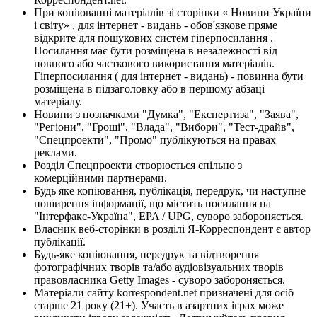
При копіюванні матеріалів зі сторінки « Новини України
і світу» , для інтернет - видань - обов'язкове пряме
відкрите для пошукових систем гіперпосилання .
Посилання має бути розміщена в незалежності від
повного або часткового використання матеріалів.
Гіперпосилання ( для інтернет - видань) - повинна бути
розміщена в підзаголовку або в першому абзаці
матеріалу.
Новини з позначками "Думка", "Експертиза", "Заява",
"Регіони", "Гроші", "Влада", "Вибори", "Тест-драйв",
"Спецпроекти", "Промо" публікуються на правах
реклами.
Розділ Спецпроекти створюється спільно з
комерційними партнерами.
Будь яке копіювання, публікація, передрук, чи наступне
поширення інформації, що містить посилання на
"Інтерфакс-Україна", EPA / UPG, суворо забороняється.
Власник веб-сторінки в розділі Я-Корреспондент є автор
публікації.
Будь-яке копіювання, передрук та відтворення
фотографічних творів та/або аудіовізуальних творів
правовласника Getty Images - суворо забороняється.
Матеріали сайту korrespondent.net призначені для осіб
старше 21 року (21+). Участь в азартних іграх може