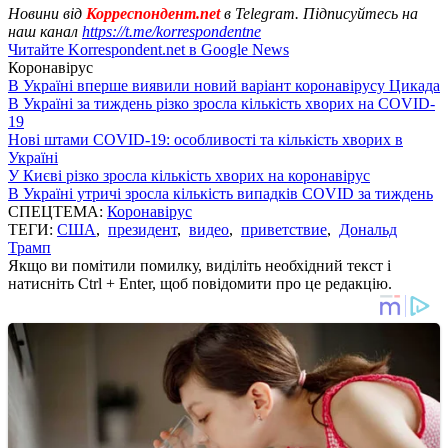
Новини від
Корреспондент.net
в Telegram. Підписуйтесь на
наш канал
https://t.me/korrespondentne
Читайте Korrespondent.net в Google News
Коронавірус
В Україні вперше виявили новий варіант коронавірусу Цикада
В Україні за тиждень різко зросла кількість хворих на COVID-
19
Нові штами COVID-19: особливості та кількість хворих в
Україні
У Києві різко зросла кількість хворих на коронавірус
В Україні утричі зросла кількість випадків COVID за тиждень
СПЕЦТЕМА:
Коронавірус
ТЕГИ:
США
,
президент
,
видео
,
приветствие
,
Дональд
Трамп
Якщо ви помітили помилку, виділіть необхідний текст і
натисніть Ctrl + Enter, щоб повідомити про це редакцію.