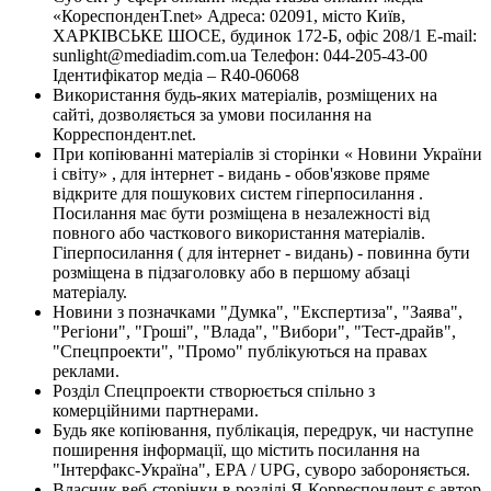
«КореспонденТ.net» Адреса: 02091, місто Київ,
ХАРКІВСЬКЕ ШОСЕ, будинок 172-Б, офіс 208/1 E-mail:
sunlight@mediadim.com.ua
Телефон: 044-205-43-00
Ідентифікатор медіа – R40-06068
Використання будь-яких матеріалів, розміщених на
сайті, дозволяється за умови посилання на
Корреспондент.net.
При копіюванні матеріалів зі сторінки « Новини України
і світу» , для інтернет - видань - обов'язкове пряме
відкрите для пошукових систем гіперпосилання .
Посилання має бути розміщена в незалежності від
повного або часткового використання матеріалів.
Гіперпосилання ( для інтернет - видань) - повинна бути
розміщена в підзаголовку або в першому абзаці
матеріалу.
Новини з позначками "Думка", "Експертиза", "Заява",
"Регіони", "Гроші", "Влада", "Вибори", "Тест-драйв",
"Спецпроекти", "Промо" публікуються на правах
реклами.
Розділ Спецпроекти створюється спільно з
комерційними партнерами.
Будь яке копіювання, публікація, передрук, чи наступне
поширення інформації, що містить посилання на
"Інтерфакс-Україна", EPA / UPG, суворо забороняється.
Власник веб-сторінки в розділі Я-Корреспондент є автор