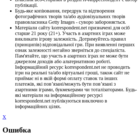
публікації.
Будь-яке копіювання, передрук та відтворення
фотографічних творів та/або аудіовізуальних творів
правовласника Getty Images - суворо забороняється.
Матеріали сайту korrespondent.net призначені для осіб
старше 21 року (21+). Участь в азартних іграх може
викликати ігрову залежність. Дотримуйтесь правил
(принципів) відповідальної гри. При виявленні перших
ознак залежності негайно зверніться до спеціаліста.
Пам'ятайте, що участь в азартних іграх не може бути
джерелом доходів або альтернативою роботі.
Інформаційний ресурс korrespondent.net не проводить
ігри на реальні та/або віртуальні гроші, також сайт не
приймає ні в якій формі оплату ставок та інших
платежів, які пов’язані/можуть бути пов’язані з
азартними іграми, букмекерами чи тоталізаторами. Будь-
які матеріали на інформаційному ресурсі
korrespondent.net публікуються виключно в
інформаційних цілях.
X
Ошибка