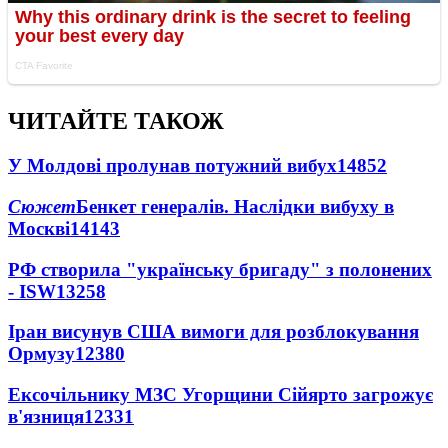
ЧИТАЙТЕ ТАКОЖ
У Молдові пролунав потужний вибух
14852
Сюжет
Бенкет генералів. Наслідки вибуху в
Москві
14143
РФ створила "українську бригаду" з полонених
- ISW
13258
Іран висунув США вимоги для розблокування
Ормузу
12380
Ексочільнику МЗС Угорщини Сійярто загрожує
в'язниця
12331