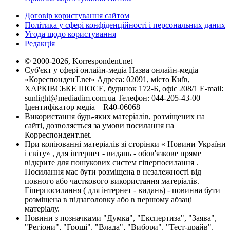
Договір користування сайтом
Політика у сфері конфіденційності і персональних даних
Угода щодо користування
Редакція
© 2000-2026, Korrespondent.net
Суб'єкт у сфері онлайн-медіа Назва онлайн-медіа –
«КореспонденТ.net» Адреса: 02091, місто Київ,
ХАРКІВСЬКЕ ШОСЕ, будинок 172-Б, офіс 208/1 E-mail:
sunlight@mediadim.com.ua
Телефон: 044-205-43-00
Ідентифікатор медіа – R40-06068
Використання будь-яких матеріалів, розміщених на
сайті, дозволяється за умови посилання на
Корреспондент.net.
При копіюванні матеріалів зі сторінки « Новини України
і світу» , для інтернет - видань - обов'язкове пряме
відкрите для пошукових систем гіперпосилання .
Посилання має бути розміщена в незалежності від
повного або часткового використання матеріалів.
Гіперпосилання ( для інтернет - видань) - повинна бути
розміщена в підзаголовку або в першому абзаці
матеріалу.
Новини з позначками "Думка", "Експертиза", "Заява",
"Регіони", "Гроші", "Влада", "Вибори", "Тест-драйв",