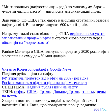
"Ми заповнимо (нафтосховища - ред.) по максимуму. Зараз -
чудовий час для цього", - наголосив американський лідер.
Зазначимо, що США і так мають найбільші стратегічні резерви
нафти у світі. Вони перевищують 600 млн барелів.
На цьому тижні стало відомо, що США
вирішили скасувати
запланований продаж нафти
зі стратегічного резерву через
обвал цін на "чорне золото"
.
Раніше Міненерго США планувало продати у 2020 році нафти
з резервів на суму до 450 млн доларів.
Читайте Korrespondent.net в Google News
Падіння рубля і ціни на нафту
РФ втратила прибуток від нафти на 20% - розвідка
Росія намагається підняти ціни на нафту - експерт
СПЕЦТЕМА:
Падіння рубля і ціни на нафту
ТЕГИ:
нефть
,
США
,
Трамп
,
Дональд Трамп
,
запасы
,
цены
на нефть
Якщо ви помітили помилку, виділіть необхідний текст і
натисніть Ctrl + Enter, щоб повідомити про це редакцію.