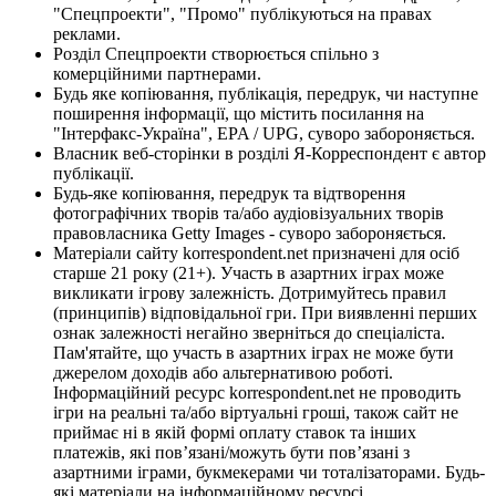
"Спецпроекти", "Промо" публікуються на правах
реклами.
Розділ Спецпроекти створюється спільно з
комерційними партнерами.
Будь яке копіювання, публікація, передрук, чи наступне
поширення інформації, що містить посилання на
"Інтерфакс-Україна", EPA / UPG, суворо забороняється.
Власник веб-сторінки в розділі Я-Корреспондент є автор
публікації.
Будь-яке копіювання, передрук та відтворення
фотографічних творів та/або аудіовізуальних творів
правовласника Getty Images - суворо забороняється.
Матеріали сайту korrespondent.net призначені для осіб
старше 21 року (21+). Участь в азартних іграх може
викликати ігрову залежність. Дотримуйтесь правил
(принципів) відповідальної гри. При виявленні перших
ознак залежності негайно зверніться до спеціаліста.
Пам'ятайте, що участь в азартних іграх не може бути
джерелом доходів або альтернативою роботі.
Інформаційний ресурс korrespondent.net не проводить
ігри на реальні та/або віртуальні гроші, також сайт не
приймає ні в якій формі оплату ставок та інших
платежів, які пов’язані/можуть бути пов’язані з
азартними іграми, букмекерами чи тоталізаторами. Будь-
які матеріали на інформаційному ресурсі