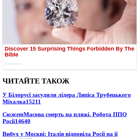
ЧИТАЙТЕ ТАКОЖ
У Білорусі засудили лідера Ляпіса Трубецького
Міхалка
15211
Сюжет
Масова смерть на пляжі. Робота ППО
Росії
14640
Вибух у Москві: Італія відповіла Росії на її