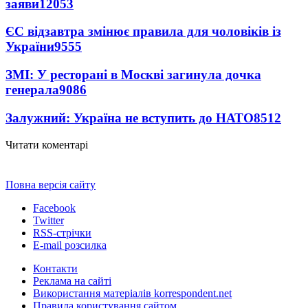
заяви
12053
ЄС відзавтра змінює правила для чоловіків із
України
9555
ЗМІ: У ресторані в Москві загинула дочка
генерала
9086
Залужний: Україна не вступить до НАТО
8512
Читати коментарі
Повна версія сайту
Facebook
Twitter
RSS-стрічки
E-mail розсилка
Контакти
Реклама на сайті
Використання матеріалів korrespondent.net
Правила користування сайтом