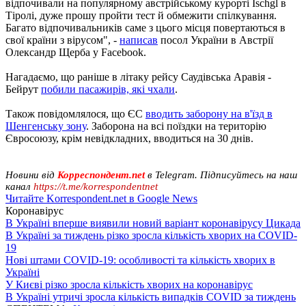
відпочивали на популярному австрійському курорті Ischgl в
Тіролі, дуже прошу пройти тест й обмежити спілкування.
Багато відпочивальників саме з цього місця повертаються в
свої країни з вірусом", -
написав
посол України в Австрії
Олександр Щерба у Facebook.
Нагадаємо, що раніше в літаку рейсу Саудівська Аравія -
Бейрут
побили пасажирів, які чхали
.
Також повідомлялося, що ЄС
вводить заборону на в'їзд в
Шенгенську зону
. Заборона на всі поїздки на територію
Євросоюзу, крім невідкладних, вводиться на 30 днів.
Новини від
Корреспондент.net
в Telegram. Підписуйтесь на наш
канал
https://t.me/korrespondentnet
Читайте Korrespondent.net в Google News
Коронавірус
В Україні вперше виявили новий варіант коронавірусу Цикада
В Україні за тиждень різко зросла кількість хворих на COVID-
19
Нові штами COVID-19: особливості та кількість хворих в
Україні
У Києві різко зросла кількість хворих на коронавірус
В Україні утричі зросла кількість випадків COVID за тиждень