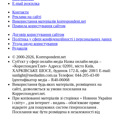
E-mail розсилка
Контакти
Реклама на сайті
Використання матеріалів korrespondent.net
Правила користування сайтом
Договір користування сайтом
Політика у сфері конфіденційності і персональних даних
Угода щодо користування
Редакція
© 2000-2026, Korrespondent.net
Суб'єкт у сфері онлайн-медіа Назва онлайн-медіа –
«КореспонденТ.net» Адреса: 02091, місто Київ,
ХАРКІВСЬКЕ ШОСЕ, будинок 172-Б, офіс 208/1 E-mail:
sunlight@mediadim.com.ua
Телефон: 044-205-43-00
Ідентифікатор медіа – R40-06068
Використання будь-яких матеріалів, розміщених на
сайті, дозволяється за умови посилання на
Корреспондент.net.
При копіюванні матеріалів зі сторінки « Новини України
і світу» , для інтернет - видань - обов'язкове пряме
відкрите для пошукових систем гіперпосилання .
Посилання має бути розміщена в незалежності від