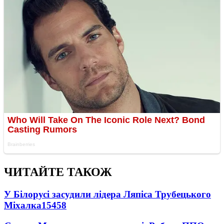
ЧИТАЙТЕ ТАКОЖ
У Білорусі засудили лідера Ляпіса Трубецького
Міхалка
15458