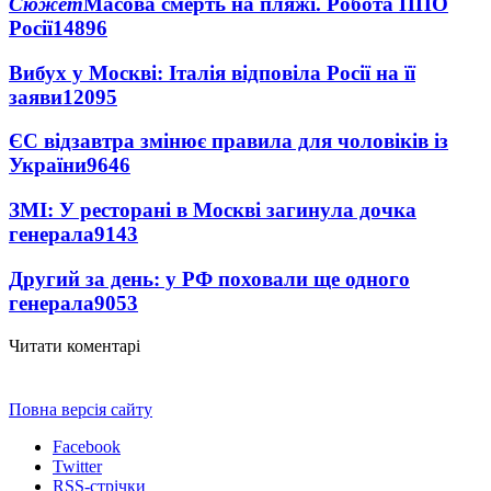
Сюжет
Масова смерть на пляжі. Робота ППО
Росії
14896
Вибух у Москві: Італія відповіла Росії на її
заяви
12095
ЄС відзавтра змінює правила для чоловіків із
України
9646
ЗМІ: У ресторані в Москві загинула дочка
генерала
9143
Другий за день: у РФ поховали ще одного
генерала
9053
Читати коментарі
Повна версія сайту
Facebook
Twitter
RSS-стрічки