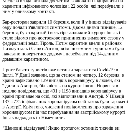
Місцева влада визнала достатнім ізолювати і відправити на
карантин інфікованого чоловіка і 22 особи, які перебували з
ним у близькому контакті.
Бар-ресторан закрили 10 березня, коли й у інших відвідувачів
бару почали з'являтися симптоми. Двома днями пізніше, 12
березня, був закритий і весь гірськолижний курорт Ішгль і
стало відомо про дострокове припинення зимового сезону у
федеральній землі Тіроль. Потім карантин ввели в районах
Пазнаунталь і Санкт-Антон, всім іноземним туристами було
наказано повертатися додому і перебувати під 14-денним
домашнім карантином.
Проте багато туристів вже встигли заразитися Covid-19 в
Ішглі. У Данії заявили, що за станом на четвер, 12 березня, в
країні зафіксовано 139 випадків коронавірусу в людей, які
їздили в Австрію, більшість - на курорт Ішгль. Норвегія в
неділю повідомила, що 491 з 1198 випадків коронавірусу в
країні припадає на осіб, які відпочивали в Австрії. У Швеції
137 з 775 інфікованих коронавірусом осіб також були заражені
в Австрії. Крім того, численні повідомлення про зараження
коронавірусом під час перебування на австрійському курорті
Ішгль надходять і з Німеччини.
"Шановні відвідувачі! Якщо протягом останніх тижнів ви