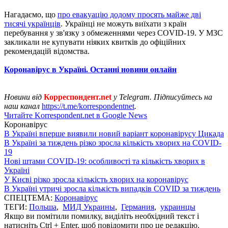
Нагадаємо, що
про евакуацію додому просять майже дві
тисячі українців
. Українці не можуть виїхати з країн
перебування у зв'язку з обмеженнями через COVID-19. У МЗС
закликали не купувати ніяких квитків до офіційних
рекомендацій відомства.
Коронавірус в Україні. Останні новини онлайн
Новини від
Корреспондент.net
у Telegram. Підписуйтесь на
наш канал
https://t.me/korrespondentnet
.
Читайте Korrespondent.net в Google News
Коронавірус
В Україні вперше виявили новий варіант коронавірусу Цикада
В Україні за тиждень різко зросла кількість хворих на COVID-
19
Нові штами COVID-19: особливості та кількість хворих в
Україні
У Києві різко зросла кількість хворих на коронавірус
В Україні утричі зросла кількість випадків COVID за тиждень
СПЕЦТЕМА:
Коронавірус
ТЕГИ:
Польша
,
МИД Украины
,
Германия
,
украинцы
Якщо ви помітили помилку, виділіть необхідний текст і
натисніть Ctrl + Enter, щоб повідомити про це редакцію.