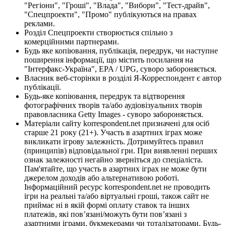
"Регіони", "Гроші", "Влада", "Вибори", "Тест-драйв",
"Спецпроекти", "Промо" публікуються на правах
реклами.
Розділ Спецпроекти створюється спільно з
комерційними партнерами.
Будь яке копіювання, публікація, передрук, чи наступне
поширення інформації, що містить посилання на
"Інтерфакс-Україна", EPA / UPG, суворо забороняється.
Власник веб-сторінки в розділі Я-Корреспондент є автор
публікації.
Будь-яке копіювання, передрук та відтворення
фотографічних творів та/або аудіовізуальних творів
правовласника Getty Images - суворо забороняється.
Матеріали сайту korrespondent.net призначені для осіб
старше 21 року (21+). Участь в азартних іграх може
викликати ігрову залежність. Дотримуйтесь правил
(принципів) відповідальної гри. При виявленні перших
ознак залежності негайно зверніться до спеціаліста.
Пам'ятайте, що участь в азартних іграх не може бути
джерелом доходів або альтернативою роботі.
Інформаційний ресурс korrespondent.net не проводить
ігри на реальні та/або віртуальні гроші, також сайт не
приймає ні в якій формі оплату ставок та інших
платежів, які пов’язані/можуть бути пов’язані з
азартними іграми, букмекерами чи тоталізаторами. Будь-