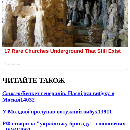
ЧИТАЙТЕ ТАКОЖ
Сюжет
Бенкет генералів. Наслідки вибуху в
Москві
14032
У Молдові пролунав потужний вибух
13911
РФ створила "українську бригаду" з полонених
- ISW
12901