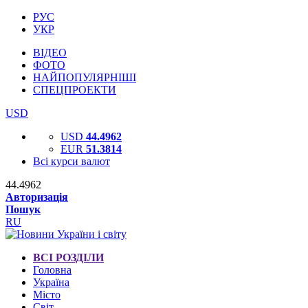
РУС
УКР
ВІДЕО
ФОТО
НАЙПОПУЛЯРНІШІ
СПЕЦПРОЕКТИ
USD
USD
44.4962
EUR
51.3814
Всі курси валют
44.4962
Авторизація
Пошук
RU
ВСІ РОЗДІЛИ
Головна
Україна
Місто
Світ