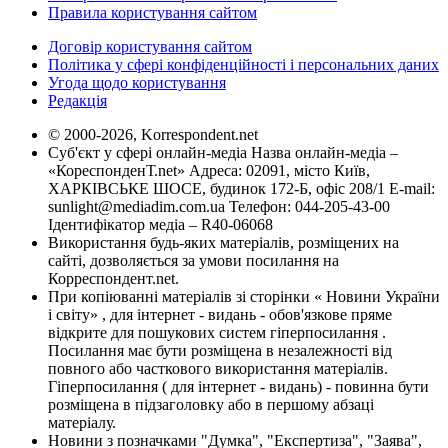
Правила користування сайтом
Договір користування сайтом
Політика у сфері конфіденційності і персональних даних
Угода щодо користування
Редакція
© 2000-2026, Korrespondent.net
Суб'єкт у сфері онлайн-медіа Назва онлайн-медіа –
«КореспонденТ.net» Адреса: 02091, місто Київ,
ХАРКІВСЬКЕ ШОСЕ, будинок 172-Б, офіс 208/1 E-mail:
sunlight@mediadim.com.ua
Телефон: 044-205-43-00
Ідентифікатор медіа – R40-06068
Використання будь-яких матеріалів, розміщених на
сайті, дозволяється за умови посилання на
Корреспондент.net.
При копіюванні матеріалів зі сторінки « Новини України
і світу» , для інтернет - видань - обов'язкове пряме
відкрите для пошукових систем гіперпосилання .
Посилання має бути розміщена в незалежності від
повного або часткового використання матеріалів.
Гіперпосилання ( для інтернет - видань) - повинна бути
розміщена в підзаголовку або в першому абзаці
матеріалу.
Новини з позначками "Думка", "Експертиза", "Заява",