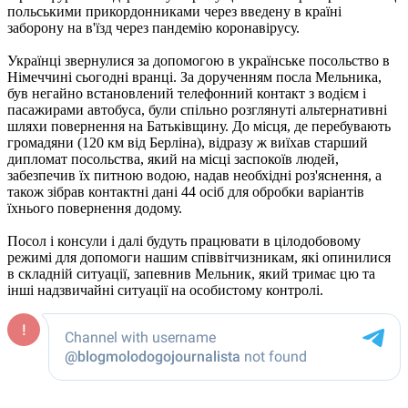
польськими прикордонниками через введену в країні
заборону на в'їзд через пандемію коронавірусу.
Українці звернулися за допомогою в українське посольство в
Німеччині сьогодні вранці. За дорученням посла Мельника,
був негайно встановлений телефонний контакт з водієм і
пасажирами автобуса, були спільно розглянуті альтернативні
шляхи повернення на Батьківщину. До місця, де перебувають
громадяни (120 км від Берліна), відразу ж виїхав старший
дипломат посольства, який на місці заспокоїв людей,
забезпечив їх питною водою, надав необхідні роз'яснення, а
також зібрав контактні дані 44 осіб для обробки варіантів
їхнього повернення додому.
Посол і консули і далі будуть працювати в цілодобовому
режимі для допомоги нашим співвітчизникам, які опинилися
в складній ситуації, запевнив Мельник, який тримає цю та
інші надзвичайні ситуації на особистому контролі.