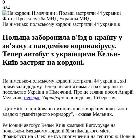
0
624
Фото: Пресс-служба МИД Украины МИД
На німецько-польському кордоні застрягли 44 українців
Польща заборонила в'їзд в країну у
зв'язку з пандемією коронавірусу.
Тепер автобус з українцями Кельн-
Київ застряг на кордоні.
На німецько-польському кордоні застрягли 44 українці, які
прямували додому. Тепер питання намагається вирішити
посольство України в Німеччині. Про це заявив посол Андрій
Мельник,
передає
Укрінформ
в понеділок, 16 березня.
"Дипмісією ініційовано питання про створення польською
владою гуманітарного коридору", - сказав Мельник.
Рейсовий автобус Кельн-Київ компанії Eurovoyage на
польсько-німецькому кордоні біля німецького міста
Франкфурт-на-Одері не був пропущений на територію Польщі