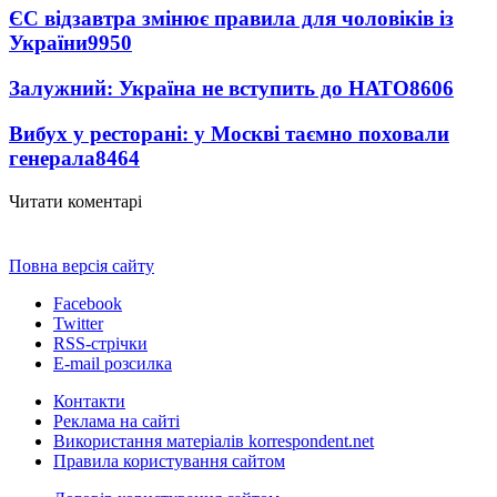
ЄС відзавтра змінює правила для чоловіків із
України
9950
Залужний: Україна не вступить до НАТО
8606
Вибух у ресторані: у Москві таємно поховали
генерала
8464
Читати коментарі
Повна версія сайту
Facebook
Twitter
RSS-стрічки
E-mail розсилка
Контакти
Реклама на сайті
Використання матеріалів korrespondent.net
Правила користування сайтом