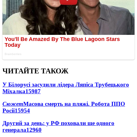
ЧИТАЙТЕ ТАКОЖ
У Білорусі засудили лідера Ляпіса Трубецького
Міхалка
15987
Сюжет
Масова смерть на пляжі. Робота ППО
Росії
15954
Другий за день: у РФ поховали ще одного
генерала
12960