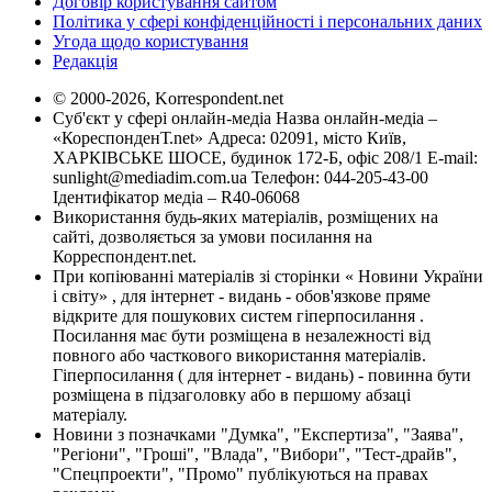
Договір користування сайтом
Політика у сфері конфіденційності і персональних даних
Угода щодо користування
Редакція
© 2000-2026, Korrespondent.net
Суб'єкт у сфері онлайн-медіа Назва онлайн-медіа –
«КореспонденТ.net» Адреса: 02091, місто Київ,
ХАРКІВСЬКЕ ШОСЕ, будинок 172-Б, офіс 208/1 E-mail:
sunlight@mediadim.com.ua
Телефон: 044-205-43-00
Ідентифікатор медіа – R40-06068
Використання будь-яких матеріалів, розміщених на
сайті, дозволяється за умови посилання на
Корреспондент.net.
При копіюванні матеріалів зі сторінки « Новини України
і світу» , для інтернет - видань - обов'язкове пряме
відкрите для пошукових систем гіперпосилання .
Посилання має бути розміщена в незалежності від
повного або часткового використання матеріалів.
Гіперпосилання ( для інтернет - видань) - повинна бути
розміщена в підзаголовку або в першому абзаці
матеріалу.
Новини з позначками "Думка", "Експертиза", "Заява",
"Регіони", "Гроші", "Влада", "Вибори", "Тест-драйв",
"Спецпроекти", "Промо" публікуються на правах