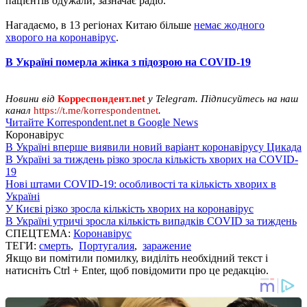
пацієнтів одужали, зазначає радіо.
Нагадаємо, в 13 регіонах Китаю більше
немає жодного
хворого на коронавірус
.
В Україні померла жінка з підозрою на COVID-19
Новини від
Корреспондент.net
у Telegram. Підписуйтесь на наш
канал
https://t.me/korrespondentnet
.
Читайте Korrespondent.net в Google News
Коронавірус
В Україні вперше виявили новий варіант коронавірусу Цикада
В Україні за тиждень різко зросла кількість хворих на COVID-
19
Нові штами COVID-19: особливості та кількість хворих в
Україні
У Києві різко зросла кількість хворих на коронавірус
В Україні утричі зросла кількість випадків COVID за тиждень
СПЕЦТЕМА:
Коронавірус
ТЕГИ:
смерть
,
Португалия
,
заражение
Якщо ви помітили помилку, виділіть необхідний текст і
натисніть Ctrl + Enter, щоб повідомити про це редакцію.