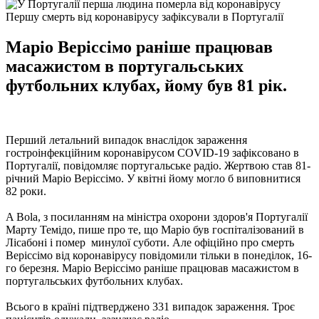
Першу смерть від коронавірусу зафіксували в Португалії
Маріо Веріссімо раніше працював
масажистом в португальських
футбольних клубах, йому був 81 рік.
Перший летальний випадок внаслідок зараження
гостроінфекційним коронавірусом COVID-19 зафіксовано в
Португалії, повідомляє португальське радіо. Жертвою став 81-
річний Маріо Веріссімо. У квітні йому могло б виповнитися
82 роки.
A Bola, з посиланням на міністра охорони здоров'я Португалії
Марту Темідо, пише про те, що Маріо був госпіталізований в
Лісабоні і помер минулої суботи. Але офіційно про смерть
Веріссімо від коронавірусу повідомили тільки в понеділок, 16-
го березня. Маріо Веріссімо раніше працював масажистом в
португальських футбольних клубах.
Всього в країні підтверджено 331 випадок зараження. Троє