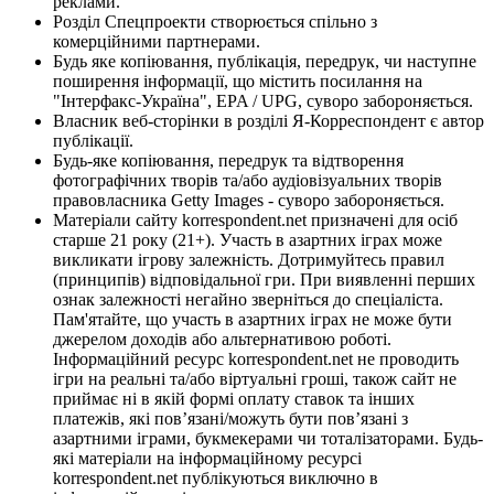
реклами.
Розділ Спецпроекти створюється спільно з
комерційними партнерами.
Будь яке копіювання, публікація, передрук, чи наступне
поширення інформації, що містить посилання на
"Інтерфакс-Україна", EPA / UPG, суворо забороняється.
Власник веб-сторінки в розділі Я-Корреспондент є автор
публікації.
Будь-яке копіювання, передрук та відтворення
фотографічних творів та/або аудіовізуальних творів
правовласника Getty Images - суворо забороняється.
Матеріали сайту korrespondent.net призначені для осіб
старше 21 року (21+). Участь в азартних іграх може
викликати ігрову залежність. Дотримуйтесь правил
(принципів) відповідальної гри. При виявленні перших
ознак залежності негайно зверніться до спеціаліста.
Пам'ятайте, що участь в азартних іграх не може бути
джерелом доходів або альтернативою роботі.
Інформаційний ресурс korrespondent.net не проводить
ігри на реальні та/або віртуальні гроші, також сайт не
приймає ні в якій формі оплату ставок та інших
платежів, які пов’язані/можуть бути пов’язані з
азартними іграми, букмекерами чи тоталізаторами. Будь-
які матеріали на інформаційному ресурсі
korrespondent.net публікуються виключно в