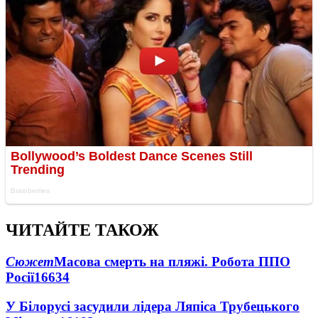
ЧИТАЙТЕ ТАКОЖ
Сюжет
Масова смерть на пляжі. Робота ППО
Росії
16634
У Білорусі засудили лідера Ляпіса Трубецького