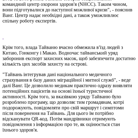
командний центр охорони здоров'я (NHCC). Таким чином,
вони підготувалися до наступної можливої ​​кризи", - пояснив
Ванг. Центр надає необхідні дані, а також уможливлює
спільну роботу експертів.
Крім того, влада Тайваню вчасно обмежила в'їзд людей з
Китаю, Гонконгу і Макао. Водночас тайванський уряд
заборонив експорт захисних масок, щоб забезпечити достатню
кількість цих засобів захисту на острові.
"Тайвань інтегрував дані національного медичного
страхування в базу даних міграційної і митної служб", - веде
далі Ванг. Це дозволило медикам практично одразу виявляти
потенційних пацієнтів на основі їхньої туристичної
активності. Крім того, за вказівкою уряду Тайваню було
розроблено програму, що дозволяє тим громадянам, котрі
подорожують, повідомляти про свій маршрут і симптоми
після повернення на Тайвань. Для цього їм потрібно
відсканувати QR-код. Потім мандрівники отримують
повідомлення з інформацією про те, як оцінюється стан
їхнього здоров'я.