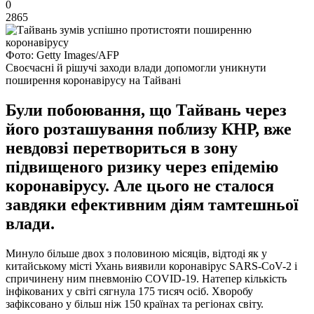
0
2865
Фото: Getty Images/AFP
Своєчасні й рішучі заходи влади допомогли уникнути
поширення коронавірусу на Тайвані
Були побоювання, що Тайвань через
його розташування поблизу КНР, вже
невдовзі перетвориться в зону
підвищеного ризику через епідемію
коронавірусу. Але цього не сталося
завдяки ефективним діям тамтешньої
влади.
Минуло більше двох з половиною місяців, відтоді як у
китайському місті Ухань виявили коронавірус SARS-CoV-2 і
спричинену ним пневмонію COVID-19. Натепер кількість
інфікованих у світі сягнула 175 тисяч осіб. Хворобу
зафіксовано у більш ніж 150 країнах та регіонах світу.