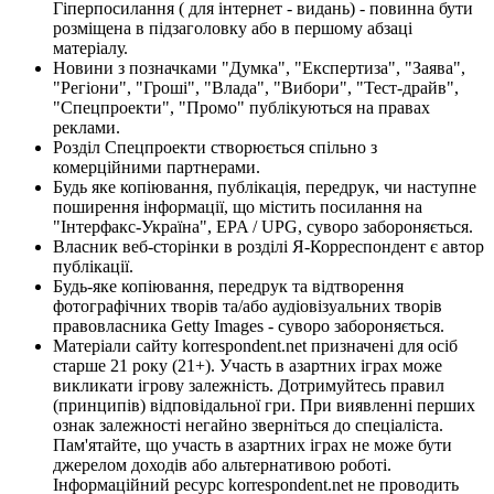
Гіперпосилання ( для інтернет - видань) - повинна бути
розміщена в підзаголовку або в першому абзаці
матеріалу.
Новини з позначками "Думка", "Експертиза", "Заява",
"Регіони", "Гроші", "Влада", "Вибори", "Тест-драйв",
"Спецпроекти", "Промо" публікуються на правах
реклами.
Розділ Спецпроекти створюється спільно з
комерційними партнерами.
Будь яке копіювання, публікація, передрук, чи наступне
поширення інформації, що містить посилання на
"Інтерфакс-Україна", EPA / UPG, суворо забороняється.
Власник веб-сторінки в розділі Я-Корреспондент є автор
публікації.
Будь-яке копіювання, передрук та відтворення
фотографічних творів та/або аудіовізуальних творів
правовласника Getty Images - суворо забороняється.
Матеріали сайту korrespondent.net призначені для осіб
старше 21 року (21+). Участь в азартних іграх може
викликати ігрову залежність. Дотримуйтесь правил
(принципів) відповідальної гри. При виявленні перших
ознак залежності негайно зверніться до спеціаліста.
Пам'ятайте, що участь в азартних іграх не може бути
джерелом доходів або альтернативою роботі.
Інформаційний ресурс korrespondent.net не проводить