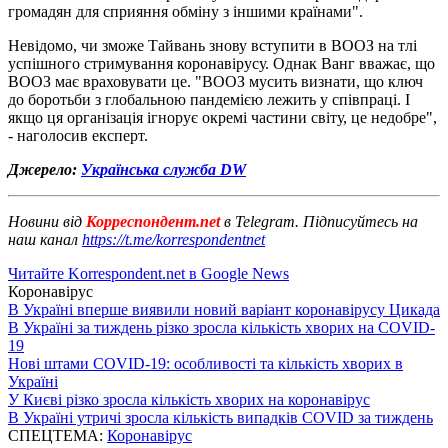
громадян для сприяння обміну з іншими країнами".
Невідомо, чи зможе Тайвань знову вступити в ВООЗ на тлі
успішного стримування коронавірусу. Однак Ванг вважає, що
ВООЗ має враховувати це. "ВООЗ мусить визнати, що ключ
до боротьби з глобальною пандемією лежить у співпраці. І
якщо ця організація ігнорує окремі частини світу, це недобре",
- наголосив експерт.
Джерело:
Українська служба DW
Новини від
Корреспондент.net
в Telegram. Підписуйтесь на
наш канал
https://t.me/korrespondentnet
Читайте Korrespondent.net в Google News
Коронавірус
В Україні вперше виявили новий варіант коронавірусу Цикада
В Україні за тиждень різко зросла кількість хворих на COVID-
19
Нові штами COVID-19: особливості та кількість хворих в
Україні
У Києві різко зросла кількість хворих на коронавірус
В Україні утричі зросла кількість випадків COVID за тиждень
СПЕЦТЕМА:
Коронавірус