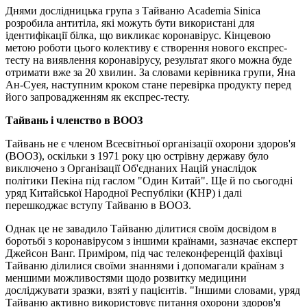
Днями дослідницька група з Тайваню Academia Sinica
розробила антитіла, які можуть бути використані для
ідентифікації білка, що викликає коронавірус. Кінцевою
метою роботи цього колективу є створення нового експрес-
тесту на виявлення коронавірусу, результат якого можна буде
отримати вже за 20 хвилин. За словами керівника групи, Яна
Ан-Суея, наступним кроком стане ​​перевірка продукту перед
його запровадженням як експрес-тесту.
Тайвань і членство в ВООЗ
Тайвань не є членом Всесвітньої організації охорони здоров'я
(ВООЗ), оскільки з 1971 року цю острівну державу було
виключено з Організації Об'єднаних Націй унаслідок
політики Пекіна під гаслом "Один Китай". Ще й по сьогодні
уряд Китайської Народної Республіки (КНР) і далі
перешкоджає вступу Тайваню в ВООЗ.
Однак це не завадило Тайваню ділитися своїм досвідом в
боротьбі з коронавірусом з іншими країнами, зазначає експерт
Джейсон Ванг. Приміром, під час телеконференцій фахівці
Тайваню ділилися своїми знаннями і допомагали країнам з
меншими можливостями щодо розвитку медицини
досліджувати зразки, взяті у пацієнтів. "Іншими словами, уряд
Тайваню активно використовує питання охорони здоров'я