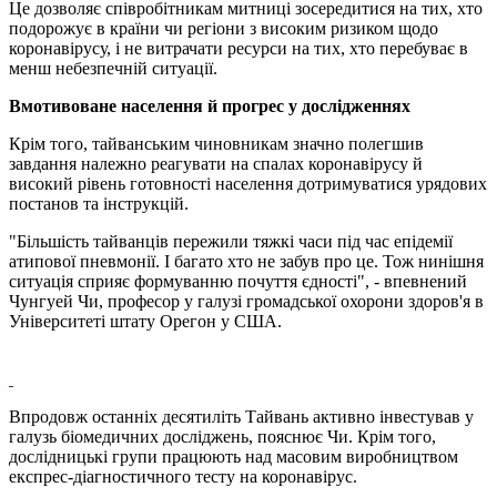
Це дозволяє співробітникам митниці зосередитися на тих, хто
подорожує в країни чи регіони з високим ризиком щодо
коронавірусу, і не витрачати ресурси на тих, хто перебуває в
менш небезпечній ситуації.
Вмотивоване населення й прогрес у дослідженнях
Крім того, тайванським чиновникам значно полегшив
завдання належно реагувати на спалах коронавірусу й
високий рівень готовності населення дотримуватися урядових
постанов та інструкцій.
"Більшість тайванців пережили тяжкі часи під час епідемії
атипової пневмонії. І багато хто не забув про це. Тож нинішня
ситуація сприяє формуванню почуття єдності", - впевнений
Чунгуей Чи, професор у галузі громадської охорони здоров'я в
Університеті штату Орегон у США.
Впродовж останніх десятиліть Тайвань активно інвестував у
галузь біомедичних досліджень, пояснює Чи. Крім того,
дослідницькі групи працюють над масовим виробництвом
експрес-діагностичного тесту на коронавірус.