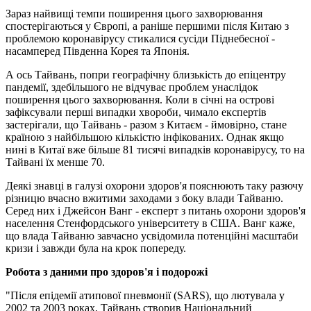
Зараз найвищі темпи поширення цього захворювання
спостерігаються у Європі, а раніше першими після Китаю з
проблемою коронавірусу стикалися сусіди Піднебесної -
насамперед Південна Корея та Японія.
А ось Тайвань, попри географічну близькість до епіцентру
пандемії, здебільшого не відчуває проблем унаслідок
поширення цього захворювання. Коли в січні на острові
зафіксували перші випадки хвороби, чимало експертів
застерігали, що Тайвань - разом з Китаєм - ймовірно, стане
країною з найбільшою кількістю інфікованих. Однак якщо
нині в Китаї вже більше 81 тисячі випадків коронавірусу, то на
Тайвані їх менше 70.
Деякі знавці в галузі охорони здоров'я пояснюють таку разючу
різницю вчасно вжитими заходами з боку влади Тайваню.
Серед них і Джейсон Ванг - експерт з питань охорони здоров'я
населення Стенфордського університету в США. Ванг каже,
що влада Тайваню завчасно усвідомила потенційні масштаби
кризи і завжди була на крок попереду.
Робота з даними про здоров'я і подорожі
"Після епідемії атипової пневмонії (SARS), що лютувала у
2002 та 2003 роках, Тайвань створив Національний