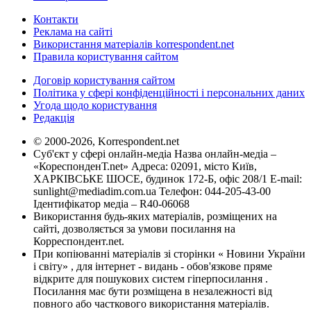
Контакти
Реклама на сайті
Використання матеріалів korrespondent.net
Правила користування сайтом
Договір користування сайтом
Політика у сфері конфіденційності і персональних даних
Угода щодо користування
Редакція
© 2000-2026, Korrespondent.net
Суб'єкт у сфері онлайн-медіа Назва онлайн-медіа –
«КореспонденТ.net» Адреса: 02091, місто Київ,
ХАРКІВСЬКЕ ШОСЕ, будинок 172-Б, офіс 208/1 E-mail:
sunlight@mediadim.com.ua
Телефон: 044-205-43-00
Ідентифікатор медіа – R40-06068
Використання будь-яких матеріалів, розміщених на
сайті, дозволяється за умови посилання на
Корреспондент.net.
При копіюванні матеріалів зі сторінки « Новини України
і світу» , для інтернет - видань - обов'язкове пряме
відкрите для пошукових систем гіперпосилання .
Посилання має бути розміщена в незалежності від
повного або часткового використання матеріалів.