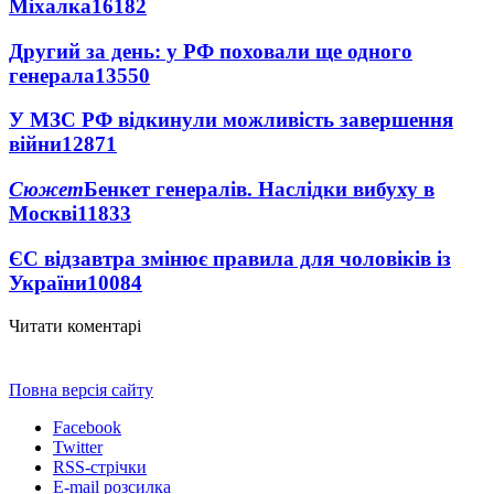
Міхалка
16182
Другий за день: у РФ поховали ще одного
генерала
13550
У МЗС РФ відкинули можливість завершення
війни
12871
Сюжет
Бенкет генералів. Наслідки вибуху в
Москві
11833
ЄС відзавтра змінює правила для чоловіків із
України
10084
Читати коментарі
Повна версія сайту
Facebook
Twitter
RSS-стрічки
E-mail розсилка