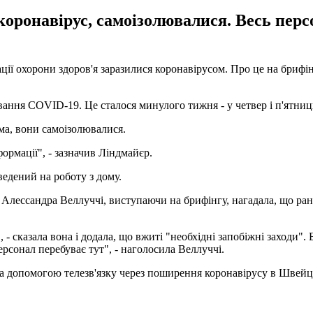
 коронавірус, самоізолювалися. Весь пе
ції охорони здоров'я заразилися коронавірусом. Про це на брифі
ння COVID-19. Це сталося минулого тижня - у четвер і п'ятницю"
ма, вони самоізолювалися.
формації", - зазначив Ліндмайєр.
едений на роботу з дому.
лессандра Веллуччі, виступаючи на брифінгу, нагадала, що рані
 - сказала вона і додала, що вжиті "необхідні запобіжні заходи"
рсонал перебуває тут", - наголосила Веллуччі.
за допомогою телезв'язку через поширення коронавірусу в Швейца