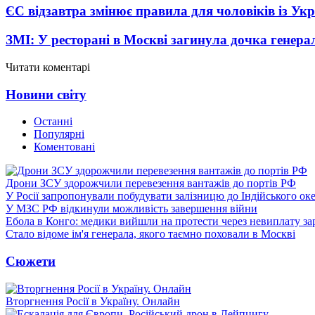
ЄС відзавтра змінює правила для чоловіків із Ук
ЗМІ: У ресторані в Москві загинула дочка генера
Читати коментарі
Новини світу
Останні
Популярні
Коментовані
Дрони ЗСУ здорожчили перевезення вантажів до портів РФ
У Росії запропонували побудувати залізницю до Індійського ок
У МЗС РФ відкинули можливість завершення війни
Ебола в Конго: медики вийшли на протести через невиплату за
Стало відоме ім'я генерала, якого таємно поховали в Москві
Сюжети
Вторгнення Росії в Україну. Онлайн