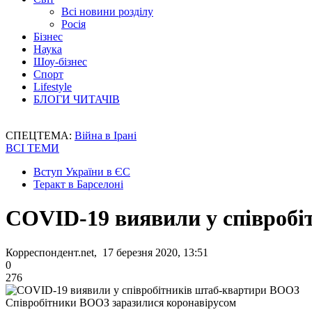
Всі новини розділу
Росія
Бізнес
Наука
Шоу-бізнес
Спорт
Lifestyle
БЛОГИ ЧИТАЧІВ
СПЕЦТЕМА:
Війна в Ірані
ВСІ ТЕМИ
Вступ України в ЄС
Теракт в Барселоні
COVID-19 виявили у співроб
Корреспондент.net, 17 березня 2020, 13:51
0
276
Співробітники ВООЗ заразилися коронавірусом