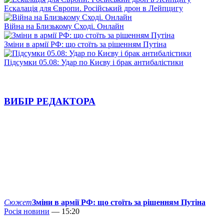
Ескалація для Європи. Російський дрон в Лейпцигу
Війна на Близькому Сході. Онлайн
Зміни в армії РФ: що стоїть за рішенням Путіна
Підсумки 05.08: Удар по Києву і брак антибалістики
ВИБІР РЕДАКТОРА
Сюжет
Зміни в армії РФ: що стоїть за рішенням Путіна
Росія новини
— 15:20