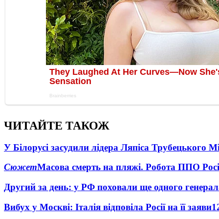
ЧИТАЙТЕ ТАКОЖ
У Білорусі засудили лідера Ляпіса Трубецького М
Сюжет
Масова смерть на пляжі. Робота ППО Росі
Другий за день: у РФ поховали ще одного генерал
Вибух у Москві: Італія відповіла Росії на її заяви
1