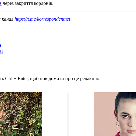
в
через закриття кордонів.
ш канал
https://t.me/korrespondentnet
9
ні
ь Ctrl + Enter, щоб повідомити про це редакцію.