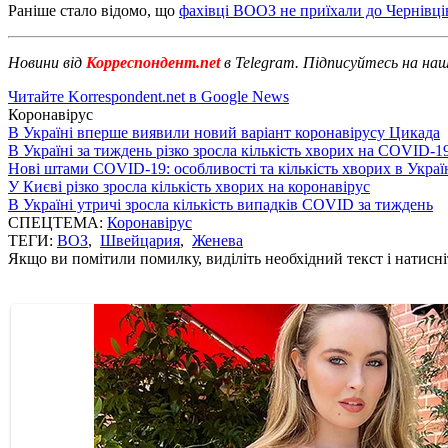
Раніше стало відомо, що
фахівці ВООЗ не приїхали до Чернівці
Новини від
Корреспондент.net
в Telegram. Підписуйтесь на на
Читайте Korrespondent.net в Google News
Коронавірус
В Україні вперше виявили новий варіант коронавірусу Цикада
В Україні за тиждень різко зросла кількість хворих на COVID-1
Нові штами COVID-19: особливості та кількість хворих в Украї
У Києві різко зросла кількість хворих на коронавірус
В Україні утричі зросла кількість випадків COVID за тиждень
СПЕЦТЕМА:
Коронавірус
ТЕГИ:
ВОЗ
,
Швейцария
,
Женева
Якщо ви помітили помилку, виділіть необхідний текст і натисніт