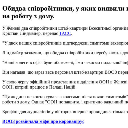
Обидва співробітники, у яких виявили
на роботу з дому.
У Женеві два співробітники штаб-квартири Всесвітньої організа
Крістіан Ліндмайєр, передає
ТАСС
.
"У двох наших співробітників підтверджені симптоми захворюва
Ліндмайєр зазначив, що обидва співробітники перебувають вдо
"Наші колеги в офісі були обстежені, і ми чекаємо подальшої ін
Він нагадав, що зараз весь персонал штаб-квартири ВООЗ перев
У свою чергу офіційний представник відділення ООН в Женеві А
ООН, котрий працює в Палаці Націй.
"Ця людина не контактувала з колегами після появи симптомів",
роботи з дому. Однак "ООН не закрита, і критично важливий пе
Брифінг для журналістів у вівторок вперше проводився тільки 
ВООЗ розвінчала міфи про коронавірус