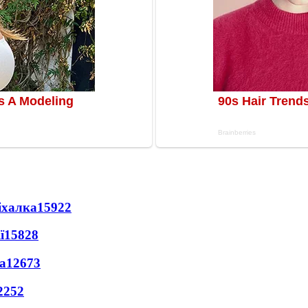
іхалка
15922
ї
15828
а
12673
2252