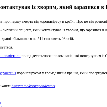
контактував із хворим, який заразився в 
про першу смерть від коронавірусу в країні. Про це він розпові
89-річний пацієнт, який контактував із хворим, що заразився в К
країні збільшилася на 51 і становить 98 осіб.
шується.
ин помістили
понад десять тисяч паломників, які повернулися із С
зараження
коронавірусом у громадянина країни, який повернувся
ш канал
https://t.me/korrespondentnet
9