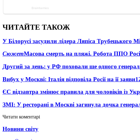
ЧИТАЙТЕ ТАКОЖ
У Білорусі засудили лідера Ляпіса Трубецького М
Сюжет
Масова смерть на пляжі. Робота ППО Росі
Другий за день: у РФ поховали ще одного генерал
Вибух у Москві: Італія відповіла Росії на її заяви
1
ЄС відзавтра змінює правила для чоловіків із Ук
ЗМІ: У ресторані в Москві загинула дочка генера
Читати коментарі
Новини світу