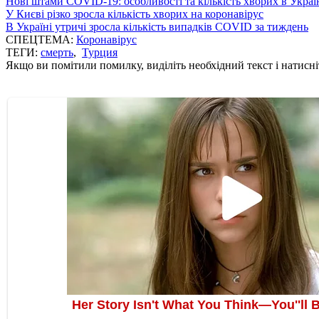
Нові штами COVID-19: особливості та кількість хворих в Украї
У Києві різко зросла кількість хворих на коронавірус
В Україні утричі зросла кількість випадків COVID за тиждень
СПЕЦТЕМА:
Коронавірус
ТЕГИ:
смерть
,
Турция
Якщо ви помітили помилку, виділіть необхідний текст і натисніт