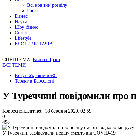
Всі новини розділу
Росія
Бізнес
Наука
Шоу-бізнес
Спорт
Lifestyle
БЛОГИ ЧИТАЧІВ
СПЕЦТЕМА:
Війна в Ірані
ВСІ ТЕМИ
Вступ України в ЄС
Теракт в Барселоні
У Туреччині повідомили про п
Корреспондент.net, 18 березня 2020, 02:59
0
498
У Туреччині зафіксували першу смерть від COVID-19