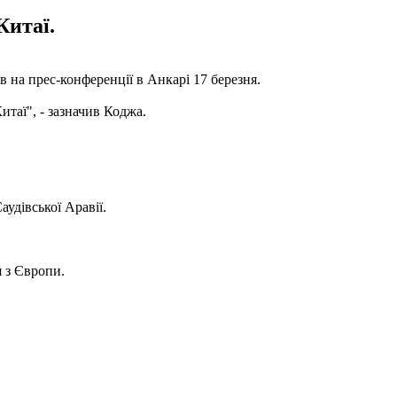
Китаї.
в на прес-конференції в Анкарі 17 березня.
итаї", - зазначив Коджа.
аудівської Аравії.
 з Європи.