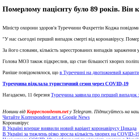
Померлому пацієнту було 89 років. Він 
Міністр охорони здоров'я Туреччини Фахреттін Коджа повідомив 
"У нас сьогодні перший випадок смерті від коронавірусу. Помер 
За його словами, кількість зареєстрованих випадків зараження у 
Голова МОЗ також підкреслив, що стан більшості хворих поліп
Раніше повідомлялося, що
в Туреччині на двотижневий карант
Туреччина відклала туристичний сезон через COVID-19
Нагадаємо, 11 березня
Туреччина заявила про перший випадок 
Новини від
Корреспондент.net
у Telegram. Підписуйтесь на на
Читайте Korrespondent.net в Google News
Коронавірус
В Україні вперше виявили новий варіант коронавірусу Цикада
В Україні за тиждень різко зросла кількість хворих на COVID-1