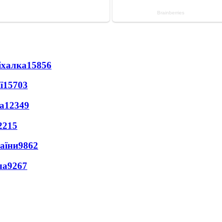
іхалка
15856
ї
15703
а
12349
2215
раїни
9862
ла
9267