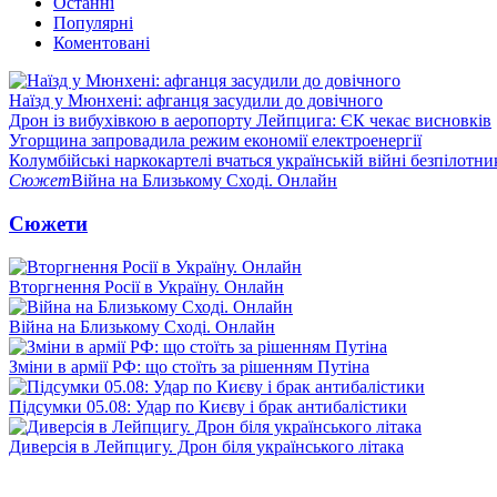
Останні
Популярні
Коментовані
Наїзд у Мюнхені: афганця засудили до довічного
Дрон із вибухівкою в аеропорту Лейпцига: ЄК чекає висновків
Угорщина запровадила режим економії електроенергії
Колумбійські наркокартелі вчаться українській війні безпілотни
Сюжет
Війна на Близькому Сході. Онлайн
Сюжети
Вторгнення Росії в Україну. Онлайн
Війна на Близькому Сході. Онлайн
Зміни в армії РФ: що стоїть за рішенням Путіна
Підсумки 05.08: Удар по Києву і брак антибалістики
Диверсія в Лейпцигу. Дрон біля українського літака