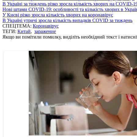
В Україні за тиждень різко зросла кількість хворих на COVID-1
Нові штами COVID-19: особливості та кількість хворих в Украї
У Києві різко зросла кількість хворих на коронавірус
В Україні утричі зросла кількість випадків COVID за тиждень
СПЕЦТЕМА:
Коронавірус
ТЕГИ:
Китай
,
заражение
Якщо ви помітили помилку, виділіть необхідний текст і натисніт