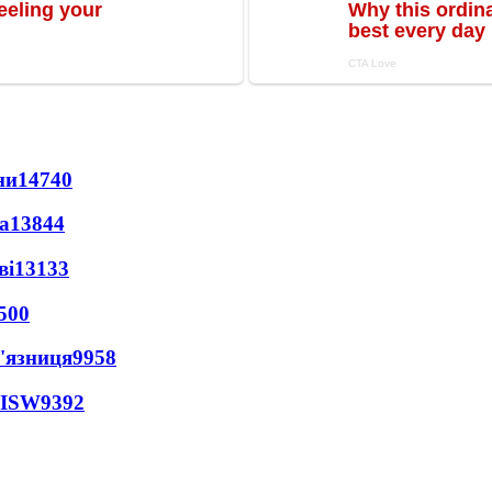
ни
14740
а
13844
ві
13133
500
'язниця
9958
 ISW
9392