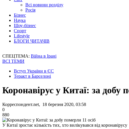
Всі новини розділу
Росія
Бізнес
Наука
Шоу-бізнес
Спорт
Lifestyle
БЛОГИ ЧИТАЧІВ
СПЕЦТЕМА:
Війна в Ірані
ВСІ ТЕМИ
Вступ України в ЄС
Теракт в Барселоні
Коронавірус у Китаї: за добу п
Корреспондент.net, 18 березня 2020, 03:58
0
880
У Китаї зростає кількість тих, хто вилікувався від коронавірусу