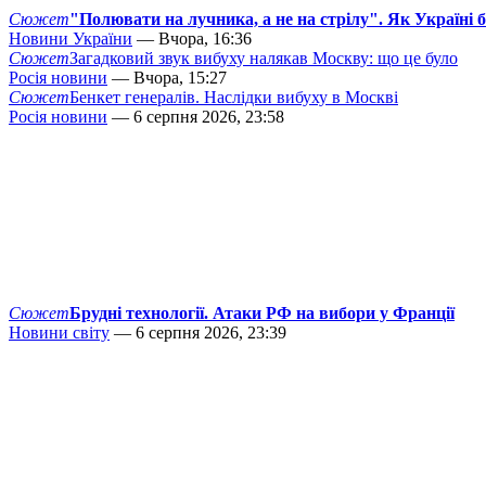
Сюжет
"Полювати на лучника, а не на стрілу". Як Україні 
Новини України
— Вчора, 16:36
Сюжет
Загадковий звук вибуху налякав Москву: що це було
Росія новини
— Вчора, 15:27
Сюжет
Бенкет генералів. Наслідки вибуху в Москві
Росія новини
— 6 серпня 2026, 23:58
Сюжет
Брудні технології. Атаки РФ на вибори у Франції
Новини світу
— 6 серпня 2026, 23:39