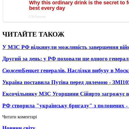
ЧИТАЙТЕ ТАКОЖ
У МЗС РФ відкинули можливість завершення вій
Другий за день: у РФ поховали ще одного генерал
Сюжет
Бенкет генералів. Наслідки вибуху в Моск
Україна поставила Путіна перед дилемою - ЗМІ
10
Ексочільнику МЗС Угорщини Сійярто загрожує в
РФ створила "українську бригаду" з полонених -
Читати коментарі
Новини світу