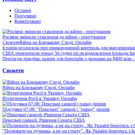
Останні
Популярні
Коментовані
Росіяни змінили ставлення до війни - опитування
Сюжет
Війна на Близькому Сході. Онлайн
Іспанія оголосила про прикордонний контроль для мандрівників 
США перехопили понад 50 суден після відновлення блокади Ір
Пентагон придбає лазери для боротьби з дронами на $400 млн -
Сюжети
Війна на Близькому Сході. Онлайн
Вторгнення Росії в Україну. Онлайн
Підсумки 07.08: "Пекельні" санкції і "парад" дронів
Пекельні санкції. Рішення Сената США
"Полювати на лучника, а не на стрілу". Як Україні боротись з 