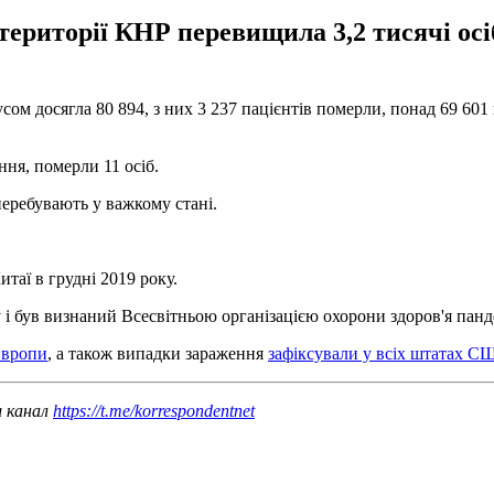
ериторії КНР перевищила 3,2 тисячі осіб.
сом досягла 80 894, з них 3 237 пацієнтів померли, понад 69 601
ня, померли 11 осіб.
 перебувають у важкому стані.
таї в грудні 2019 року.
і був визнаний Всесвітньою організацією охорони здоров'я панд
Європи
, а також випадки зараження
зафіксували у всіх штатах С
ш канал
https://t.me/korrespondentnet