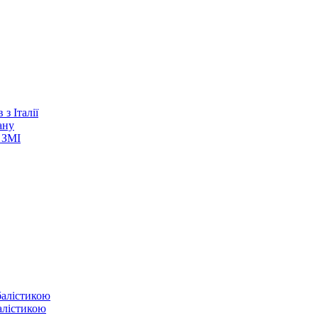
з Італії
ану
 ЗМІ
балістикою