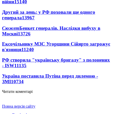
війни
15140
Другий за день: у РФ поховали ще одного
генерала
13967
Сюжет
Бенкет генералів. Наслідки вибуху в
Москві
13726
Ексочільнику МЗС Угорщини Сійярто загрожує
в'язниця
11240
РФ створила "українську бригаду" з полонених
- ISW
11135
Україна поставила Путіна перед дилемою -
ЗМІ
10734
Читати коментарі
Повна версія сайту