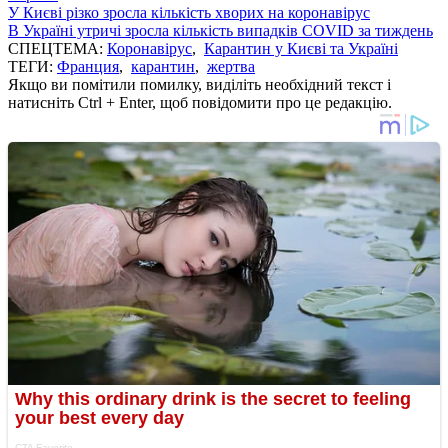
У Києві різко зросла кількість хворих на коронавірус
В Україні утричі зросла кількість випадків COVID за тиждень
СПЕЦТЕМА:
Коронавірус
,
Карантин у Києві та Україні
ТЕГИ:
Франция
,
карантин
,
жертва
Якщо ви помітили помилку, виділіть необхідний текст і
натисніть Ctrl + Enter, щоб повідомити про це редакцію.