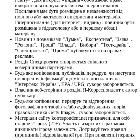
відкрите для пошукових систем гіперпосилання .
Посилання має бути розміщена в незалежності від
повного або часткового використання матеріалів.
Гіперпосилання ( для інтернет - видань) - повинна бути
розміщена в підзаголовку або в першому абзаці
матеріалу.
Новини з позначками "Думка", "Експертиза", "Заява",
"Регіони", "Гроші", "Влада", "Вибори", "Тест-драйв",
"Спецпроекти", "Промо" публікуються на правах
реклами.
Розділ Спецпроекти створюється спільно з
комерційними партнерами.
Будь яке копіювання, публікація, передрук, чи наступне
поширення інформації, що містить посилання на
"Інтерфакс-Україна", EPA / UPG, суворо забороняється.
Власник веб-сторінки в розділі Я-Корреспондент є автор
публікації.
Будь-яке копіювання, передрук та відтворення
фотографічних творів та/або аудіовізуальних творів
правовласника Getty Images - суворо забороняється.
Матеріали сайту korrespondent.net призначені для осіб
старше 21 року (21+). Участь в азартних іграх може
викликати ігрову залежність. Дотримуйтесь правил
(принципів) відповідальної гри. При виявленні перших