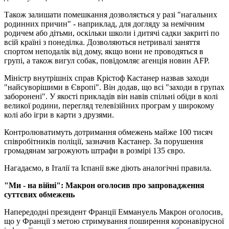
Також залишати помешкання дозволяється у разі "нагальних
родинних причин" - наприклад, для догляду за немічним
родичем або дітьми, оскільки школи і дитячі садки закриті по
всій країні з понеділка. Дозволяються нетривалі заняття
спортом неподалік від дому, якщо вони не проводяться в
групі, а також вигул собак, повідомляє агенція новин AFP.
Міністр внутрішніх справ Крістоф Кастанер назвав заходи
"найсуворішими в Європі". Він додав, що всі "заходи в групах
заборонені". У якості прикладів він навів спільні обіди в колі
великої родини, перегляд телевізійних програм у широкому
колі або ігри в карти з друзями.
Контролюватимуть дотримання обмежень майже 100 тисяч
співробітників поліції, зазначив Кастанер. За порушення
громадянам загрожують штрафи в розмірі 135 євро.
Нагадаємо, в Італії та Іспанії вже діють аналогічні правила.
"Ми - на війні": Макрон оголосив про запровадження
суттєвих обмежень
Напередодні президент Франції Еммануель Макрон оголосив,
що у Франції з метою стримування поширення коронавірусної