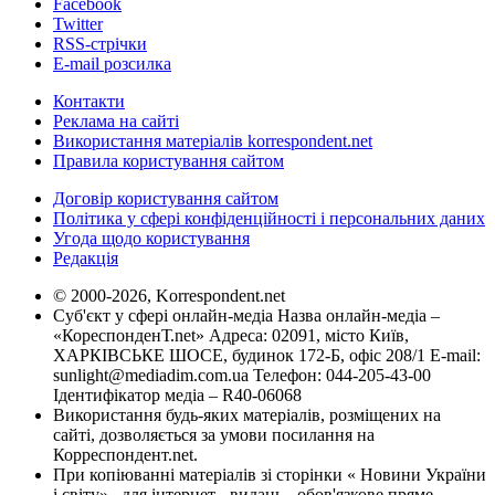
Facebook
Twitter
RSS-стрічки
E-mail розсилка
Контакти
Реклама на сайті
Використання матеріалів korrespondent.net
Правила користування сайтом
Договір користування сайтом
Політика у сфері конфіденційності і персональних даних
Угода щодо користування
Редакція
© 2000-2026, Korrespondent.net
Суб'єкт у сфері онлайн-медіа Назва онлайн-медіа –
«КореспонденТ.net» Адреса: 02091, місто Київ,
ХАРКІВСЬКЕ ШОСЕ, будинок 172-Б, офіс 208/1 E-mail:
sunlight@mediadim.com.ua
Телефон: 044-205-43-00
Ідентифікатор медіа – R40-06068
Використання будь-яких матеріалів, розміщених на
сайті, дозволяється за умови посилання на
Корреспондент.net.
При копіюванні матеріалів зі сторінки « Новини України
і світу» , для інтернет - видань - обов'язкове пряме