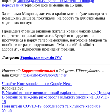
інфекції
запроваджується суттєве обмеження свободи
пересування
терміном щонайменше на 15 днів.
За словами Макрона, жителям країни можна буде виходити з
помешкань лише за покупками, на роботу та для отримання
медичних послуг.
Президент Франції закликав жителів країни максимально
скоротити соціальні контакти. Зустрітися з другом чи
прогулятися в парку тепер неможливо, наголосив Макрон та
пообіцяв штрафи порушникам. "Ми - на війні, війні за
здоров'я", - підкреслив президент Франції.
Джерело:
Українська служба DW
Новини від
Корреспондент.net
в Telegram. Підписуйтесь на
наш канал
https://t.me/korrespondentnet
Читайте Korrespondent.net в Google News
Коронавірус
В Україні вперше виявили новий варіант коронавірусу Цикада
В Україні за тиждень різко зросла кількість хворих на COVID-
19
Нові штами COVID-19: особливості та кількість хворих в
Україні