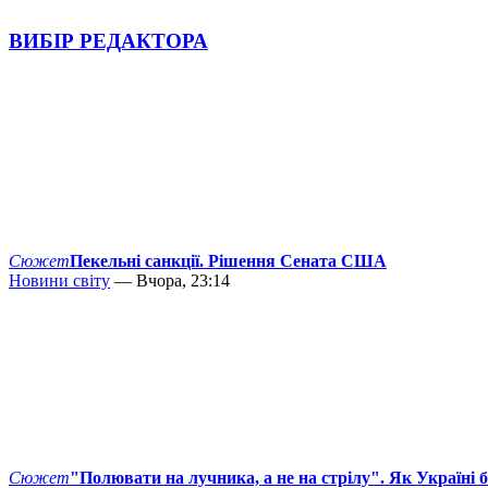
ВИБІР РЕДАКТОРА
Сюжет
Пекельні санкції. Рішення Сената США
Новини світу
— Вчора, 23:14
Сюжет
"Полювати на лучника, а не на стрілу". Як Україні 