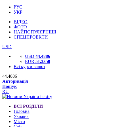
РУС
УКР
ВІДЕО
ФОТО
НАЙПОПУЛЯРНІШІ
СПЕЦПРОЕКТИ
USD
USD
44.4886
EUR
51.3350
Всі курси валют
44.4886
Авторизація
Пошук
RU
ВСІ РОЗДІЛИ
Головна
Україна
Місто
Світ