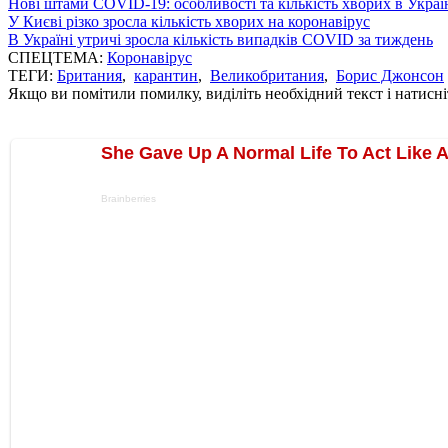
Нові штами COVID-19: особливості та кількість хворих в Украї
У Києві різко зросла кількість хворих на коронавірус
В Україні утричі зросла кількість випадків COVID за тиждень
СПЕЦТЕМА:
Коронавірус
ТЕГИ:
Британия
,
карантин
,
Великобритания
,
Борис Джонсон
Якщо ви помітили помилку, виділіть необхідний текст і натисніт