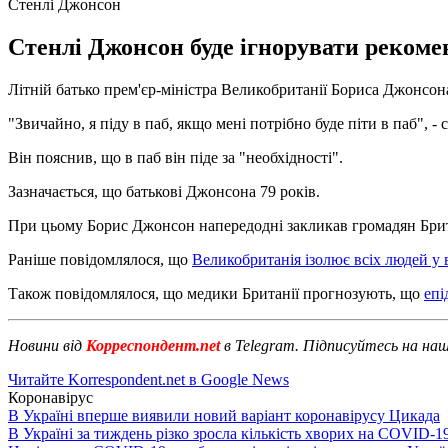
Стенлі Джонсон
Стенлі Джонсон буде ігнорувати рекомен
Літній батько прем'єр-міністра Великобританії Бориса Джонсона
"Звичайно, я піду в паб, якщо мені потрібно буде піти в паб", -
Він пояснив, що в паб він піде за "необхідності".
Зазначається, що батькові Джонсона 79 років.
При цьому Борис Джонсон напередодні закликав громадян Британії
Раніше повідомлялося, що
Великобританія ізолює всіх людей у в
Також повідомлялося, що медики Британії прогнозують, що
епі
Новини від
Корреспондент.net
в Telegram. Підписуйтесь на на
Читайте Korrespondent.net в Google News
Коронавірус
В Україні вперше виявили новий варіант коронавірусу Цикада
В Україні за тиждень різко зросла кількість хворих на COVID-1