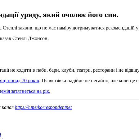
дації уряду, який очолює його син.
 Стенлі заявив, що не має наміру дотримуватися рекомендацій ур
 сказав Стенлі Джонсон.
 не ходити в паби, бари, клуби, театри, ресторани і не відвідув
іці понад 70 років
. Ця вказівка ​​надійде не негайно, але коли це
демія затягнеться на рік.
ш канал
https://t.me/korrespondentnet
9