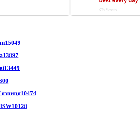
ни
15049
а
13897
ві
13449
600
'язниця
10474
 ISW
10128