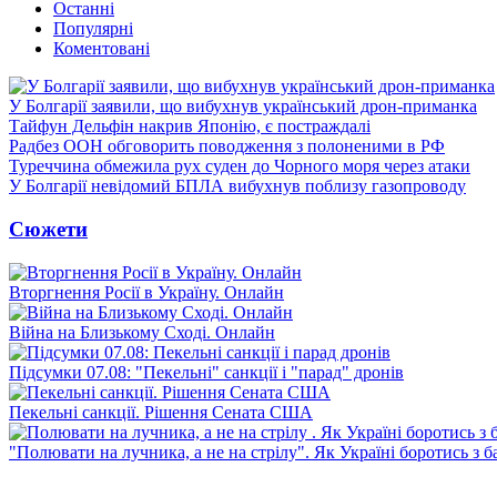
Останні
Популярні
Коментовані
У Болгарії заявили, що вибухнув український дрон-приманка
Тайфун Дельфін накрив Японію, є постраждалі
Радбез ООН обговорить поводження з полоненими в РФ
Туреччина обмежила рух суден до Чорного моря через атаки
У Болгарії невідомий БПЛА вибухнув поблизу газопроводу
Сюжети
Вторгнення Росії в Україну. Онлайн
Війна на Близькому Сході. Онлайн
Підсумки 07.08: "Пекельні" санкції і "парад" дронів
Пекельні санкції. Рішення Сената США
"Полювати на лучника, а не на стрілу". Як Україні боротись з 