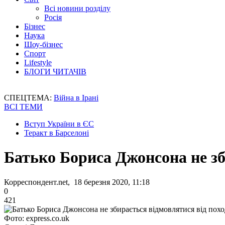
Всі новини розділу
Росія
Бізнес
Наука
Шоу-бізнес
Спорт
Lifestyle
БЛОГИ ЧИТАЧІВ
СПЕЦТЕМА:
Війна в Ірані
ВСІ ТЕМИ
Вступ України в ЄС
Теракт в Барселоні
Батько Бориса Джонсона не зб
Корреспондент.net, 18 березня 2020, 11:18
0
421
Фото: express.co.uk