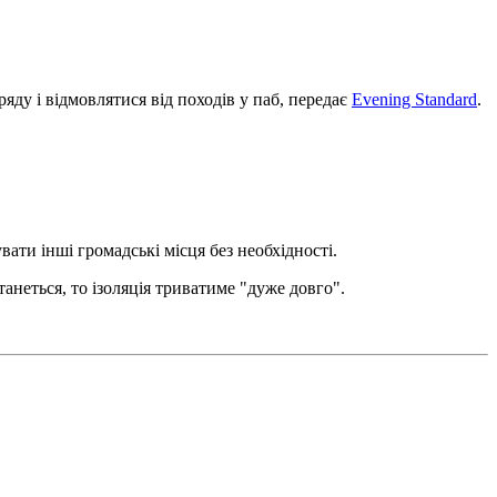
яду і відмовлятися від походів у паб, передає
Evening Standard
.
ати інші громадські місця без необхідності.
 станеться, то ізоляція триватиме "дуже довго".