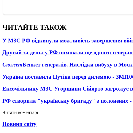
ЧИТАЙТЕ ТАКОЖ
У МЗС РФ відкинули можливість завершення вій
Другий за день: у РФ поховали ще одного генерал
Сюжет
Бенкет генералів. Наслідки вибуху в Моск
Україна поставила Путіна перед дилемою - ЗМІ
10
Ексочільнику МЗС Угорщини Сійярто загрожує в
РФ створила "українську бригаду" з полонених -
Читати коментарі
Новини світу