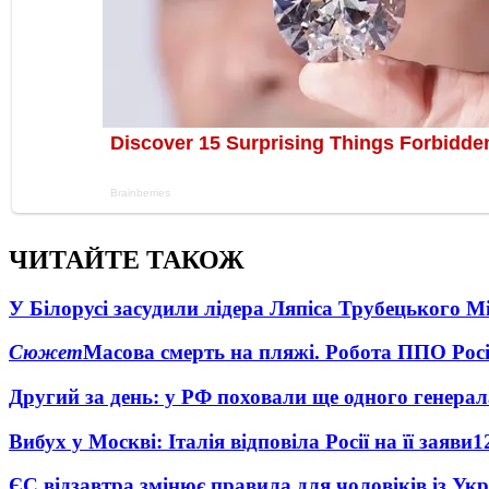
ЧИТАЙТЕ ТАКОЖ
У Білорусі засудили лідера Ляпіса Трубецького М
Сюжет
Масова смерть на пляжі. Робота ППО Росі
Другий за день: у РФ поховали ще одного генерал
Вибух у Москві: Італія відповіла Росії на її заяви
1
ЄС відзавтра змінює правила для чоловіків із Ук