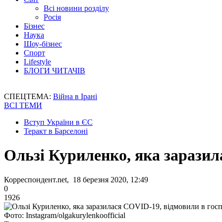
Всі новини розділу
Росія
Бізнес
Наука
Шоу-бізнес
Спорт
Lifestyle
БЛОГИ ЧИТАЧІВ
СПЕЦТЕМА:
Війна в Ірані
ВСІ ТЕМИ
Вступ України в ЄС
Теракт в Барселоні
Ользі Куриленко, яка заразил
Корреспондент.net, 18 березня 2020, 12:49
0
1926
Фото: Instagram/olgakurylenkoofficial