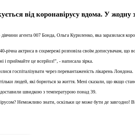
ується від коронавірусу вдома. У жодну з
дівчини агента 007 Бонда, Ольга Куриленко, яка заразилася корон
0-річна актриса в соцмережі розповіла своїм дописувачам, що в
і і приймайте це всерйоз!", - написала зірка.
вилися госпіталізувати через перевантаженість лікарень Лондона.
 тільки людей, які борються за життя. Мені сказали, що якщо ста
 її доставили швидкою з температурою понад 39.
вірусом? Неможливо знати, оскільки це може бути де завгодно! Ві