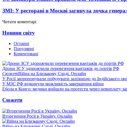
ЗМІ: У ресторані в Москві загинула дочка генера
Читати коментарі
Новини світу
Останні
Популярні
Коментовані
Дрони ЗСУ здорожчили перевезення вантажів до портів РФ
Сюжет
Війна на Близькому Сході. Онлайн
У Росії запропонували побудувати залізницю до Індійського ок
У МЗС РФ відкинули можливість завершення війни
Ебола в Конго: медики вийшли на протести через невиплату за
Сюжети
Вторгнення Росії в Україну. Онлайн
Війна на Близькому Сході. Онлайн