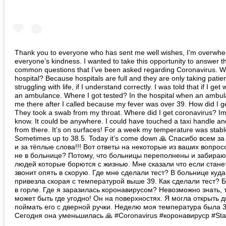
Thank you to everyone who has sent me well wishes, I’m overwhe
everyone’s kindness. I wanted to take this opportunity to answer 
common questions that I’ve been asked regarding Coronavirus. Wh
hospital? Because hospitals are full and they are only taking patien
struggling with life, if I understand correctly. I was told that if I get 
an ambulance. Where I got tested? In the hospital when an ambu
me there after I called because my fever was over 39. How did I g
They took a swab from my throat. Where did I get coronavirus? Im
know. It could be anywhere. I could have touched a taxi handle and
from there. It’s on surfaces! For a week my temperature was stabl
Sometimes up to 38.5. Today it’s come down 🙏 Спасибо всем з
и за тёплые слова!!! Вот ответы на некоторые из ваших вопрос
не в больнице? Потому, что больницы переполнены и забираю
людей которые борются с жизнью. Мне сказали что если стане
звонит опять в скорую. Где мне сделали тест? В больнице куд
привезла скорая с температурой выше 39. Как сделали тест? Б
в горле. Где я заразилась коронавирусом? Невозможно знать, т
может быть где угодно! Он на поверхностях. Я могла открыть д
поймать его с дверной ручки. Неделю моя температура была 3
Сегодня она уменьшилась 🙏 #Coronavirus #коронавирусp #Sta