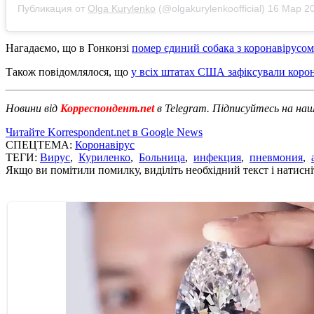
Публикация от
Olga Kurylenko
(@olgakurylenkoofficial)
16 Мар 2020
Нагадаємо, що в Гонконзі
помер єдиний собака з коронавірусом
Також повідомлялося, що
у всіх штатах США зафіксували коро
Новини від
Корреспондент.net
в Telegram. Підписуйтесь на на
Читайте Korrespondent.net в Google News
СПЕЦТЕМА:
Коронавірус
ТЕГИ:
Вирус
,
Куриленко
,
Больница
,
инфекция
,
пневмония
,
Якщо ви помітили помилку, виділіть необхідний текст і натисніт