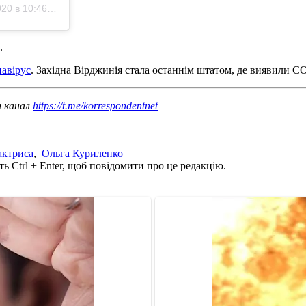
 в 10:46 PDT
.
навірус
. Західна Вірджинія стала останнім штатом, де виявили C
ш канал
https://t.me/korrespondentnet
актриса
,
Ольга Куриленко
ь Ctrl + Enter, щоб повідомити про це редакцію.