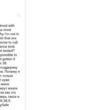
lmed with
the most
y I’m not in
ts that are
worse to call
lance took
et tested?
possible to
 gotten it
e 38.
а поддержку
ов: Почему я
т только
т хуже
а меня
ерут мазок
ак как это
верь такси и
8-38,5.
ySafe