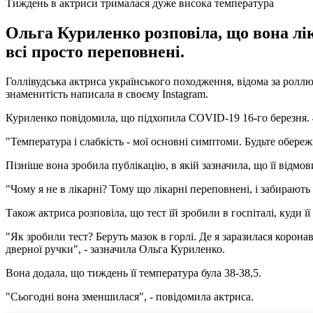
Тиждень в актриси трималася дуже висока температура
Ольга Куриленко розповіла, що вона лік
всі просто переповнені.
Голлівудська актриса українського походження, відома за роллю 
знаменитість написала в своєму Instagram.
Куриленко повідомила, що підхопила COVID-19 16-го березня. 4
"Температура і слабкість - мої основні симптоми. Будьте обережн
Пізніше вона зробила публікацію, в якій зазначила, що її відмо
"Чому я не в лікарні? Тому що лікарні переповнені, і забирають
Також актриса розповіла, що тест їй зробили в госпіталі, куди
"Як зробили тест? Беруть мазок в горлі. Де я заразилася корона
дверної ручки", - зазначила Ольга Куриленко.
Вона додала, що тиждень її температура була 38-38,5.
"Сьогодні вона зменшилася", - повідомила актриса.