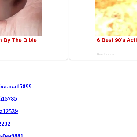
іхалка
15899
ї
15785
а
12539
2232
раїни
9881