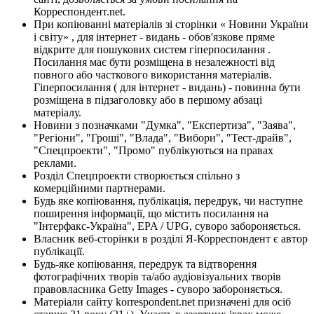
Корреспондент.net.
При копіюванні матеріалів зі сторінки « Новини України
і світу» , для інтернет - видань - обов'язкове пряме
відкрите для пошукових систем гіперпосилання .
Посилання має бути розміщена в незалежності від
повного або часткового використання матеріалів.
Гіперпосилання ( для інтернет - видань) - повинна бути
розміщена в підзаголовку або в першому абзаці
матеріалу.
Новини з позначками "Думка", "Експертиза", "Заява",
"Регіони", "Гроші", "Влада", "Вибори", "Тест-драйв",
"Спецпроекти", "Промо" публікуються на правах
реклами.
Розділ Спецпроекти створюється спільно з
комерційними партнерами.
Будь яке копіювання, публікація, передрук, чи наступне
поширення інформації, що містить посилання на
"Інтерфакс-Україна", EPA / UPG, суворо забороняється.
Власник веб-сторінки в розділі Я-Корреспондент є автор
публікації.
Будь-яке копіювання, передрук та відтворення
фотографічних творів та/або аудіовізуальних творів
правовласника Getty Images - суворо забороняється.
Матеріали сайту korrespondent.net призначені для осіб