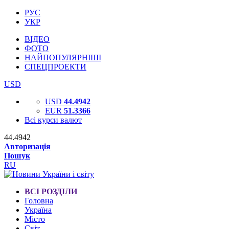
РУС
УКР
ВІДЕО
ФОТО
НАЙПОПУЛЯРНІШІ
СПЕЦПРОЕКТИ
USD
USD
44.4942
EUR
51.3366
Всі курси валют
44.4942
Авторизація
Пошук
RU
ВСІ РОЗДІЛИ
Головна
Україна
Місто
Світ