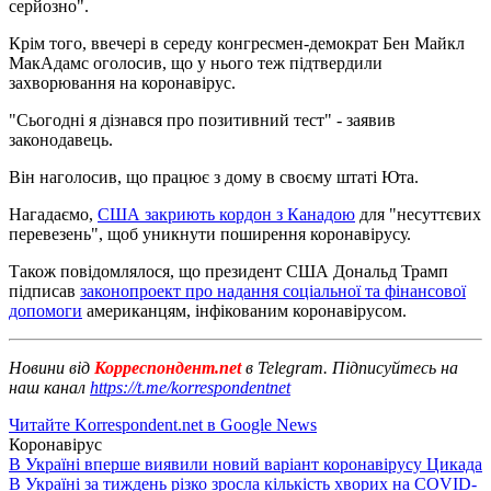
серйозно".
Крім того, ввечері в середу конгресмен-демократ Бен Майкл
МакАдамс оголосив, що у нього теж підтвердили
захворювання на коронавірус.
"Сьогодні я дізнався про позитивний тест" - заявив
законодавець.
Він наголосив, що працює з дому в своєму штаті Юта.
Нагадаємо,
США закриють кордон з Канадою
для "несуттєвих
перевезень", щоб уникнути поширення коронавірусу.
Також повідомлялося, що президент США Дональд Трамп
підписав
законопроект про надання соціальної та фінансової
допомоги
американцям, інфікованим коронавірусом.
Новини від
Корреспондент.net
в Telegram. Підписуйтесь на
наш канал
https://t.me/korrespondentnet
Читайте Korrespondent.net в Google News
Коронавірус
В Україні вперше виявили новий варіант коронавірусу Цикада
В Україні за тиждень різко зросла кількість хворих на COVID-