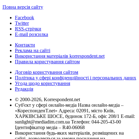
Повна версія сайту
Facebook
Twitter
RSS-стрічки
E-mail розсилка
Контакти
Реклама на сайті
Використання матеріалів korrespondent.net
Правила користування сайтом
Договір користування сайтом
Політика у сфері конфіденційності і персональних даних
Угода щодо користування
Редакція
© 2000-2026, Korrespondent.net
Суб'єкт у сфері онлайн-медіа Назва онлайн-медіа –
«КореспонденТ.net» Адреса: 02091, місто Київ,
ХАРКІВСЬКЕ ШОСЕ, будинок 172-Б, офіс 208/1 E-mail:
sunlight@mediadim.com.ua
Телефон: 044-205-43-00
Ідентифікатор медіа – R40-06068
Використання будь-яких матеріалів, розміщених на
сайті, дозволяється за умови посилання на