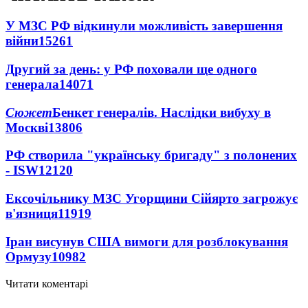
У МЗС РФ відкинули можливість завершення
війни
15261
Другий за день: у РФ поховали ще одного
генерала
14071
Сюжет
Бенкет генералів. Наслідки вибуху в
Москві
13806
РФ створила "українську бригаду" з полонених
- ISW
12120
Ексочільнику МЗС Угорщини Сійярто загрожує
в'язниця
11919
Іран висунув США вимоги для розблокування
Ормузу
10982
Читати коментарі