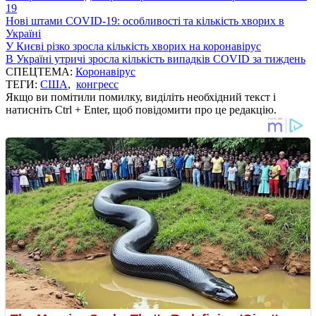
19
Нові штами COVID-19: особливості та кількість хворих в
Україні
У Києві різко зросла кількість хворих на коронавірус
В Україні утричі зросла кількість випадків COVID за тиждень
СПЕЦТЕМА:
Коронавірус
ТЕГИ:
США
,
конгресс
Якщо ви помітили помилку, виділіть необхідний текст і
натисніть Ctrl + Enter, щоб повідомити про це редакцію.