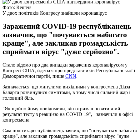
Фото: Reuters
У двох політиків Конгресу знайшли коронавірус
Заражений COVID-19 республіканець
зазначив, що "почувається набагато
краще", але закликав громадськість
сприймати вірус "дуже серйозно".
Стало відомо про два випадки зараження коронавірусом у
Конгресі США, йдеться про представників Республіканської і
Демократичної партій, пише
CNN
.
Зазначається, що минулими вихідними у конгресмена Діаза
Баларта розвинулися симптоми, в тому числі сильний жар і
головний біль.
"Як щойно йому повідомили, він отримав позитивний
результат тесту з реакцією на COVID-19", - зазначили в офісі
конгресмена.
Сам політик-республіканець заявив, що "почувається набагато
краще", але закликав громадськість сприймати вірус "дуже