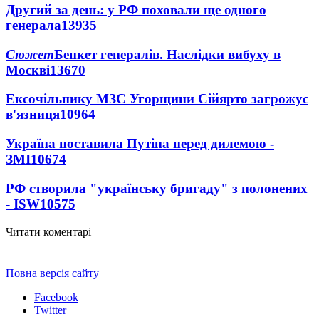
Другий за день: у РФ поховали ще одного
генерала
13935
Сюжет
Бенкет генералів. Наслідки вибуху в
Москві
13670
Ексочільнику МЗС Угорщини Сійярто загрожує
в'язниця
10964
Україна поставила Путіна перед дилемою -
ЗМІ
10674
РФ створила "українську бригаду" з полонених
- ISW
10575
Читати коментарі
Повна версія сайту
Facebook
Twitter