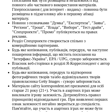
Посилання має бути розміщена в незалежності від
повного або часткового використання матеріалів.
Гіперпосилання ( для інтернет - видань) - повинна бути
розміщена в підзаголовку або в першому абзаці
матеріалу.
Новини з позначками "Думка", "Експертиза", "Заява",
"Регіони", "Гроші", "Влада", "Вибори", "Тест-драйв",
"Спецпроекти", "Промо" публікуються на правах
реклами.
Розділ Спецпроекти створюється спільно з
комерційними партнерами.
Будь яке копіювання, публікація, передрук, чи наступне
поширення інформації, що містить посилання на
"Інтерфакс-Україна", EPA / UPG, суворо забороняється.
Власник веб-сторінки в розділі Я-Корреспондент є автор
публікації.
Будь-яке копіювання, передрук та відтворення
фотографічних творів та/або аудіовізуальних творів
правовласника Getty Images - суворо забороняється.
Матеріали сайту korrespondent.net призначені для осіб
старше 21 року (21+). Участь в азартних іграх може
викликати ігрову залежність. Дотримуйтесь правил
(принципів) відповідальної гри. При виявленні перших
ознак залежності негайно зверніться до спеціаліста.
Пам'ятайте, що участь в азартних іграх не може бути