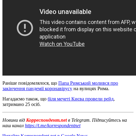
Раніше повідомлялося, що
Папа Римський молився про
закінчення пандемії коронавірусу
на вулицях Рима.
Нагадаємо також, що
біля мечеті Києва провели рейд
,
затримано 25 осіб.
Новини від
Корреспондент.net
в Telegram. Підписуйтесь на
наш канал
https://t.me/korrespondentnet
Читайте Korrespondent.net в Google News