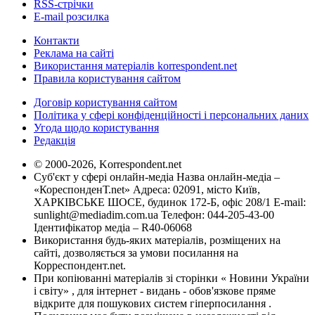
RSS-стрічки
E-mail розсилка
Контакти
Реклама на сайті
Використання матеріалів korrespondent.net
Правила користування сайтом
Договір користування сайтом
Політика у сфері конфіденційності і персональних даних
Угода щодо користування
Редакція
© 2000-2026, Korrespondent.net
Суб'єкт у сфері онлайн-медіа Назва онлайн-медіа –
«КореспонденТ.net» Адреса: 02091, місто Київ,
ХАРКІВСЬКЕ ШОСЕ, будинок 172-Б, офіс 208/1 E-mail:
sunlight@mediadim.com.ua
Телефон: 044-205-43-00
Ідентифікатор медіа – R40-06068
Використання будь-яких матеріалів, розміщених на
сайті, дозволяється за умови посилання на
Корреспондент.net.
При копіюванні матеріалів зі сторінки « Новини України
і світу» , для інтернет - видань - обов'язкове пряме
відкрите для пошукових систем гіперпосилання .