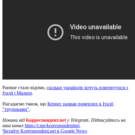
Раніше стало відомо,
скільки українців хочуть повернутися з
Італії і Мальти
.
Нагадаємо також, що
Кернес назвав померлих в Італії
"трупиками"
.
Новини від
Корреспондент.net
у Telegram. Підписуйтесь на
наш канал
https://t.me/korrespondentnet
.
Читайте Korrespondent.net в Google News