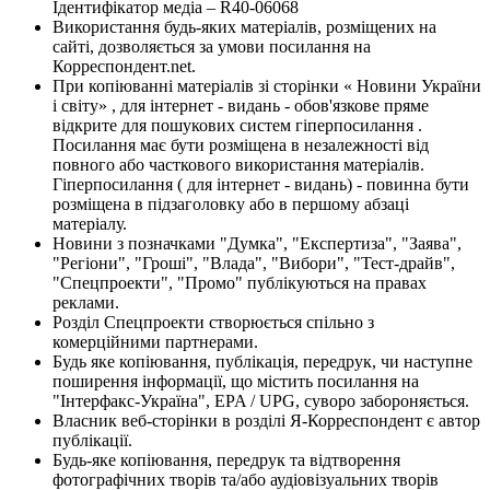
Ідентифікатор медіа – R40-06068
Використання будь-яких матеріалів, розміщених на
сайті, дозволяється за умови посилання на
Корреспондент.net.
При копіюванні матеріалів зі сторінки « Новини України
і світу» , для інтернет - видань - обов'язкове пряме
відкрите для пошукових систем гіперпосилання .
Посилання має бути розміщена в незалежності від
повного або часткового використання матеріалів.
Гіперпосилання ( для інтернет - видань) - повинна бути
розміщена в підзаголовку або в першому абзаці
матеріалу.
Новини з позначками "Думка", "Експертиза", "Заява",
"Регіони", "Гроші", "Влада", "Вибори", "Тест-драйв",
"Спецпроекти", "Промо" публікуються на правах
реклами.
Розділ Спецпроекти створюється спільно з
комерційними партнерами.
Будь яке копіювання, публікація, передрук, чи наступне
поширення інформації, що містить посилання на
"Інтерфакс-Україна", EPA / UPG, суворо забороняється.
Власник веб-сторінки в розділі Я-Корреспондент є автор
публікації.
Будь-яке копіювання, передрук та відтворення
фотографічних творів та/або аудіовізуальних творів