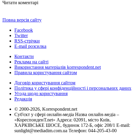
Читати коментарі
Повна версія сайту
Facebook
Twitter
RSS-стрічки
E-mail розсилка
Контакти
Реклама на сайті
Використання матеріалів korrespondent.net
Правила користування сайтом
Договір користування сайтом
Політика у сфері конфіденційності і персональних даних
Угода щодо користування
Редакція
© 2000-2026, Korrespondent.net
Суб'єкт у сфері онлайн-медіа Назва онлайн-медіа –
«КореспонденТ.net» Адреса: 02091, місто Київ,
ХАРКІВСЬКЕ ШОСЕ, будинок 172-Б, офіс 208/1 E-mail:
sunlight@mediadim.com.ua
Телефон: 044-205-43-00