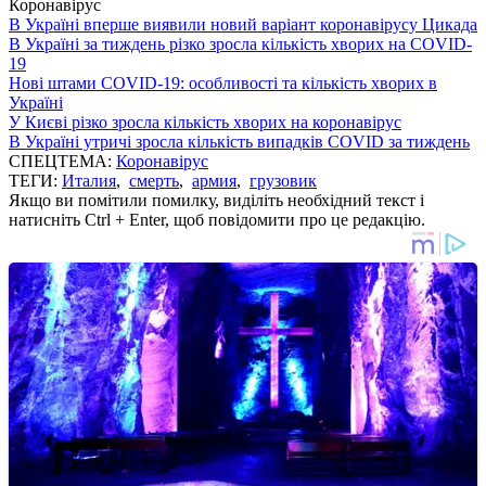
Коронавірус
В Україні вперше виявили новий варіант коронавірусу Цикада
В Україні за тиждень різко зросла кількість хворих на COVID-
19
Нові штами COVID-19: особливості та кількість хворих в
Україні
У Києві різко зросла кількість хворих на коронавірус
В Україні утричі зросла кількість випадків COVID за тиждень
СПЕЦТЕМА:
Коронавірус
ТЕГИ:
Италия
,
смерть
,
армия
,
грузовик
Якщо ви помітили помилку, виділіть необхідний текст і
натисніть Ctrl + Enter, щоб повідомити про це редакцію.