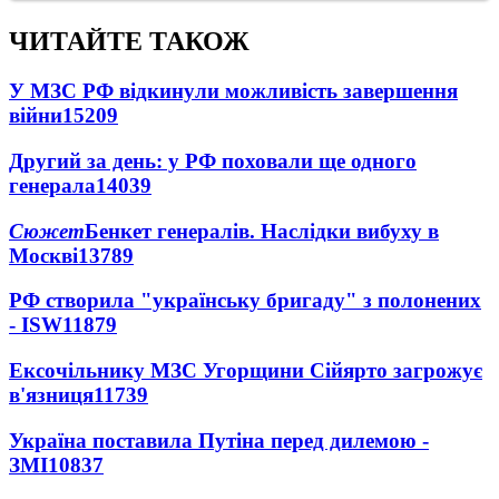
ЧИТАЙТЕ ТАКОЖ
У МЗС РФ відкинули можливість завершення
війни
15209
Другий за день: у РФ поховали ще одного
генерала
14039
Сюжет
Бенкет генералів. Наслідки вибуху в
Москві
13789
РФ створила "українську бригаду" з полонених
- ISW
11879
Ексочільнику МЗС Угорщини Сійярто загрожує
в'язниця
11739
Україна поставила Путіна перед дилемою -
ЗМІ
10837