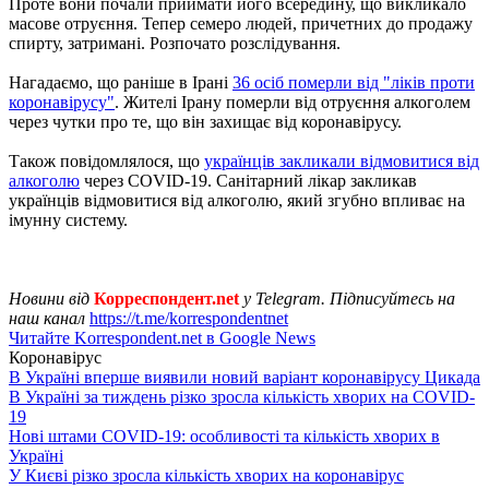
Проте вони почали приймати його всередину, що викликало
масове отруєння. Тепер семеро людей, причетних до продажу
спирту, затримані. Розпочато розслідування.
Нагадаємо, що раніше в Ірані
36 осіб померли від "ліків проти
коронавірусу"
. Жителі Ірану померли від отруєння алкоголем
через чутки про те, що він захищає від коронавірусу.
Також повідомлялося, що
українців закликали відмовитися від
алкоголю
через COVID-19. Санітарний лікар закликав
українців відмовитися від алкоголю, який згубно впливає на
імунну систему.
Новини від
Корреспондент.net
у Telegram. Підписуйтесь на
наш канал
https://t.me/korrespondentnet
Читайте Korrespondent.net в Google News
Коронавірус
В Україні вперше виявили новий варіант коронавірусу Цикада
В Україні за тиждень різко зросла кількість хворих на COVID-
19
Нові штами COVID-19: особливості та кількість хворих в
Україні
У Києві різко зросла кількість хворих на коронавірус