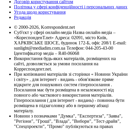
Договір користування сайтом
Політика у сфері конфіденційності і персональних даних
Угода щодо користування
Редакція
© 2000-2026, Korrespondent.net
Суб'єкт у сфері онлайн-медіа Назва онлайн-медіа –
«КореспонденТ.net» Адреса: 02091, місто Київ,
ХАРКІВСЬКЕ ШОСЕ, будинок 172-Б, офіс 208/1 E-mail:
sunlight@mediadim.com.ua
Телефон: 044-205-43-00
Ідентифікатор медіа – R40-06068
Використання будь-яких матеріалів, розміщених на
сайті, дозволяється за умови посилання на
Корреспондент.net.
При копіюванні матеріалів зі сторінки « Новини України
і світу» , для інтернет - видань - обов'язкове пряме
відкрите для пошукових систем гіперпосилання .
Посилання має бути розміщена в незалежності від
повного або часткового використання матеріалів.
Гіперпосилання ( для інтернет - видань) - повинна бути
розміщена в підзаголовку або в першому абзаці
матеріалу.
Новини з позначками "Думка", "Експертиза", "Заява",
"Регіони", "Гроші", "Влада", "Вибори", "Тест-драйв",
"Спецпроекти", "Промо" публікуються на правах