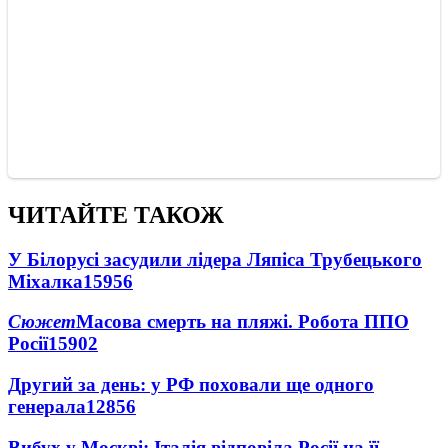
ЧИТАЙТЕ ТАКОЖ
У Білорусі засудили лідера Ляпіса Трубецького
Міхалка
15956
Сюжет
Масова смерть на пляжі. Робота ППО
Росії
15902
Другий за день: у РФ поховали ще одного
генерала
12856
Вибух у Москві: Італія відповіла Росії на її