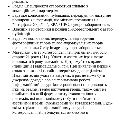
реклами.
Розділ Спецпроекти створюється спільно з
комерційними партнерами.
Будь яке копіювання, публікація, передрук, чи наступне
поширення інформації, що містить посилання на
"Інтерфакс-Україна", EPA / UPG, суворо забороняється.
Власник веб-сторінки в розділі Я-Корреспондент є автор
публікації.
Будь-яке копіювання, передрук та відтворення
фотографічних творів та/або аудіовізуальних творів
правовласника Getty Images - суворо забороняється.
Матеріали сайту korrespondent.net призначені для осіб
старше 21 року (21+). Участь в азартних іграх може
викликати ігрову залежність. Дотримуйтесь правил
(принципів) відповідальної гри. При виявленні перших
ознак залежності негайно зверніться до спеціаліста.
Пам'ятайте, що участь в азартних іграх не може бути
джерелом доходів або альтернативою роботі.
Інформаційний ресурс korrespondent.net не проводить
ігри на реальні та/або віртуальні гроші, також сайт не
приймає ні в якій формі оплату ставок та інших
платежів, які пов’язані/можуть бути пов’язані з
азартними іграми, букмекерами чи тоталізаторами. Будь-
які матеріали на інформаційному ресурсі
korrespondent.net публікуються виключно в