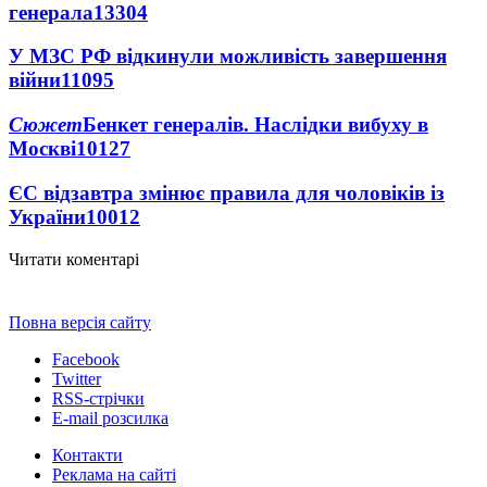
генерала
13304
У МЗС РФ відкинули можливість завершення
війни
11095
Сюжет
Бенкет генералів. Наслідки вибуху в
Москві
10127
ЄС відзавтра змінює правила для чоловіків із
України
10012
Читати коментарі
Повна версія сайту
Facebook
Twitter
RSS-стрічки
E-mail розсилка
Контакти
Реклама на сайті