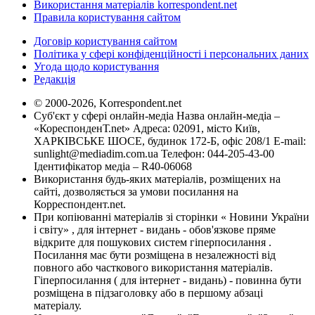
Використання матеріалів korrespondent.net
Правила користування сайтом
Договір користування сайтом
Політика у сфері конфіденційності і персональних даних
Угода щодо користування
Редакція
© 2000-2026, Korrespondent.net
Суб'єкт у сфері онлайн-медіа Назва онлайн-медіа –
«КореспонденТ.net» Адреса: 02091, місто Київ,
ХАРКІВСЬКЕ ШОСЕ, будинок 172-Б, офіс 208/1 E-mail:
sunlight@mediadim.com.ua
Телефон: 044-205-43-00
Ідентифікатор медіа – R40-06068
Використання будь-яких матеріалів, розміщених на
сайті, дозволяється за умови посилання на
Корреспондент.net.
При копіюванні матеріалів зі сторінки « Новини України
і світу» , для інтернет - видань - обов'язкове пряме
відкрите для пошукових систем гіперпосилання .
Посилання має бути розміщена в незалежності від
повного або часткового використання матеріалів.
Гіперпосилання ( для інтернет - видань) - повинна бути
розміщена в підзаголовку або в першому абзаці
матеріалу.