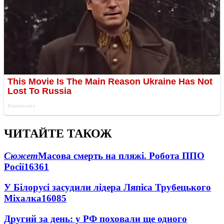
ЧИТАЙТЕ ТАКОЖ
Сюжет
Масова смерть на пляжі. Робота ППО
Росії
16361
У Білорусі засудили лідера Ляпіса Трубецького
Міхалка
16085
Другий за день: у РФ поховали ще одного