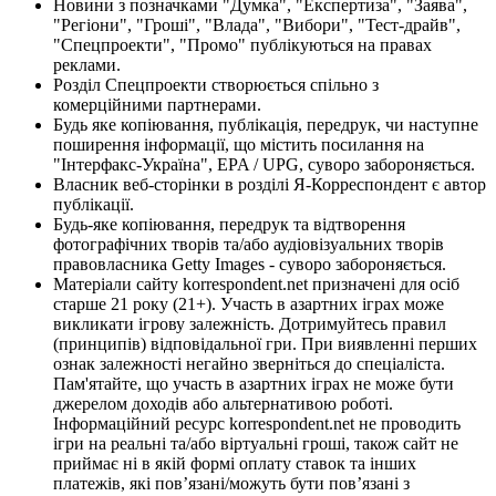
Новини з позначками "Думка", "Експертиза", "Заява",
"Регіони", "Гроші", "Влада", "Вибори", "Тест-драйв",
"Спецпроекти", "Промо" публікуються на правах
реклами.
Розділ Спецпроекти створюється спільно з
комерційними партнерами.
Будь яке копіювання, публікація, передрук, чи наступне
поширення інформації, що містить посилання на
"Інтерфакс-Україна", EPA / UPG, суворо забороняється.
Власник веб-сторінки в розділі Я-Корреспондент є автор
публікації.
Будь-яке копіювання, передрук та відтворення
фотографічних творів та/або аудіовізуальних творів
правовласника Getty Images - суворо забороняється.
Матеріали сайту korrespondent.net призначені для осіб
старше 21 року (21+). Участь в азартних іграх може
викликати ігрову залежність. Дотримуйтесь правил
(принципів) відповідальної гри. При виявленні перших
ознак залежності негайно зверніться до спеціаліста.
Пам'ятайте, що участь в азартних іграх не може бути
джерелом доходів або альтернативою роботі.
Інформаційний ресурс korrespondent.net не проводить
ігри на реальні та/або віртуальні гроші, також сайт не
приймає ні в якій формі оплату ставок та інших
платежів, які пов’язані/можуть бути пов’язані з