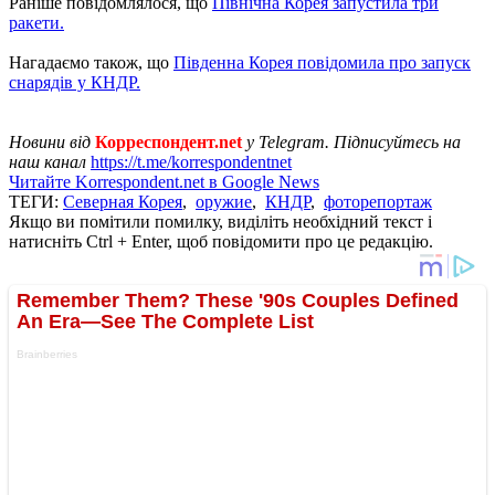
Раніше повідомлялося, що
Північна Корея запустила три
ракети.
Нагадаємо також, що
Південна Корея повідомила про запуск
снарядів у КНДР.
Новини від
Корреспондент.net
у Telegram. Підписуйтесь на
наш канал
https://t.me/korrespondentnet
Читайте Korrespondent.net в Google News
ТЕГИ:
Северная Корея
,
оружие
,
КНДР
,
фоторепортаж
Якщо ви помітили помилку, виділіть необхідний текст і
натисніть Ctrl + Enter, щоб повідомити про це редакцію.