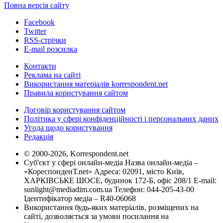
Повна версія сайту
Facebook
Twitter
RSS-стрічки
E-mail розсилка
Контакти
Реклама на сайті
Використання матеріалів korrespondent.net
Правила користування сайтом
Договір користування сайтом
Політика у сфері конфіденційності і персональних даних
Угода щодо користування
Редакція
© 2000-2026, Korrespondent.net
Суб'єкт у сфері онлайн-медіа Назва онлайн-медіа –
«КореспонденТ.net» Адреса: 02091, місто Київ,
ХАРКІВСЬКЕ ШОСЕ, будинок 172-Б, офіс 208/1 E-mail:
sunlight@mediadim.com.ua
Телефон: 044-205-43-00
Ідентифікатор медіа – R40-06068
Використання будь-яких матеріалів, розміщених на
сайті, дозволяється за умови посилання на