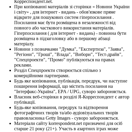
Корреспондент.net.
При копіюванні матеріалів зі сторінки « Новини України
і світу» , для інтернет - видань - обов'язкове пряме
відкрите для пошукових систем гіперпосилання .
Посилання має бути розміщена в незалежності від
повного або часткового використання матеріалів.
Гіперпосилання ( для інтернет - видань) - повинна бути
розміщена в підзаголовку або в першому абзаці
матеріалу.
Новини з позначками "Думка", "Експертиза", "Заява",
"Регіони", "Гроші", "Влада", "Вибори", "Тест-драйв",
"Спецпроекти", "Промо" публікуються на правах
реклами.
Розділ Спецпроекти створюється спільно з
комерційними партнерами.
Будь яке копіювання, публікація, передрук, чи наступне
поширення інформації, що містить посилання на
"Інтерфакс-Україна", EPA / UPG, суворо забороняється.
Власник веб-сторінки в розділі Я-Корреспондент є автор
публікації.
Будь-яке копіювання, передрук та відтворення
фотографічних творів та/або аудіовізуальних творів
правовласника Getty Images - суворо забороняється.
Матеріали сайту korrespondent.net призначені для осіб
старше 21 року (21+). Участь в азартних іграх може