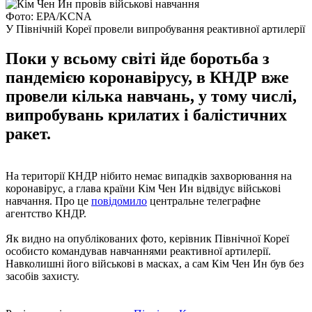
Фото: ЕРА/KCNA
У Північній Кореї провели випробування реактивної артилерії
Поки у всьому світі йде боротьба з
пандемією коронавірусу, в КНДР вже
провели кілька навчань, у тому числі,
випробувань крилатих і балістичних
ракет.
На території КНДР нібито немає випадків захворювання на
коронавірус, а глава країни Кім Чен Ин відвідує військові
навчання. Про це
повідомило
центральне телеграфне
агентство КНДР.
Як видно на опублікованих фото, керівник Північної Кореї
особисто командував навчаннями реактивної артилерії.
Навколишні його військові в масках, а сам Кім Чен Ин був без
засобів захисту.