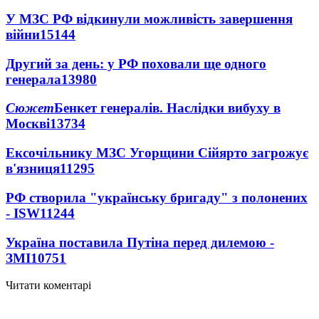
У МЗС РФ відкинули можливість завершення
війни
15144
Другий за день: у РФ поховали ще одного
генерала
13980
Сюжет
Бенкет генералів. Наслідки вибуху в
Москві
13734
Ексочільнику МЗС Угорщини Сійярто загрожує
в'язниця
11295
РФ створила "українську бригаду" з полонених
- ISW
11244
Україна поставила Путіна перед дилемою -
ЗМІ
10751
Читати коментарі